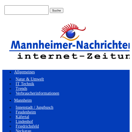
Suchen
nach:
Allgemeines
Natur & Umwelt
IT Technik
Trends
Verbraucherinformationen
Mannheim
Innenstadt / Jungbusch
Feudenheim
Käfertal
Lindenhof
Friedrichsfeld
Neckarau