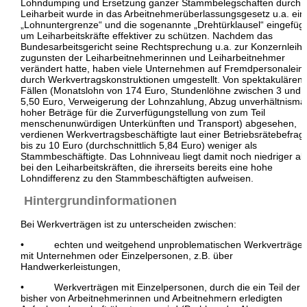
Lohndumping und Ersetzung ganzer Stammbelegschaften durch
Leiharbeit wurde in das Arbeitnehmerüberlassungsgesetz u.a. ein
„Lohnuntergrenze“ und die sogenannte „Drehtürklausel“ eingefügt
um Leiharbeitskräfte effektiver zu schützen. Nachdem das
Bundesarbeitsgericht seine Rechtsprechung u.a. zur Konzernleih
zugunsten der Leiharbeitnehmerinnen und Leiharbeitnehmer
verändert hatte, haben viele Unternehmen auf Fremdpersonalein
durch Werkvertragskonstruktionen umgestellt. Von spektakulären
Fällen (Monatslohn von 174 Euro, Stundenlöhne zwischen 3 und
5,50 Euro, Verweigerung der Lohnzahlung, Abzug unverhältnismä
hoher Beträge für die Zurverfügungstellung von zum Teil
menschenunwürdigen Unterkünften und Transport) abgesehen,
verdienen Werkvertragsbeschäftigte laut einer Betriebsrätebefra
bis zu 10 Euro (durchschnittlich 5,84 Euro) weniger als
Stammbeschäftigte. Das Lohnniveau liegt damit noch niedriger al
bei den Leiharbeitskräften, die ihrerseits bereits eine hohe
Lohndifferenz zu den Stammbeschäftigten aufweisen.
Hintergrundinformationen
Bei Werkverträgen ist zu unterscheiden zwischen:
• echten und weitgehend unproblematischen Werkverträge
mit Unternehmen oder Einzelpersonen, z.B. über
Handwerkerleistungen,
• Werkverträgen mit Einzelpersonen, durch die ein Teil der
bisher von Arbeitnehmerinnen und Arbeitnehmern erledigten