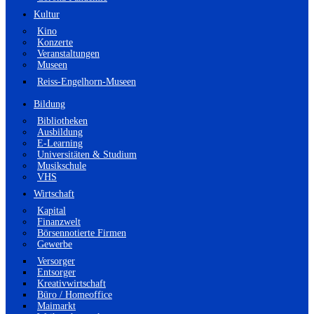
Kultur
Kino
Konzerte
Veranstaltungen
Museen
Reiss-Engelhorn-Museen
Bildung
Bibliotheken
Ausbildung
E-Learning
Universitäten & Studium
Musikschule
VHS
Wirtschaft
Kapital
Finanzwelt
Börsennotierte Firmen
Gewerbe
Versorger
Entsorger
Kreativwirtschaft
Büro / Homeoffice
Maimarkt