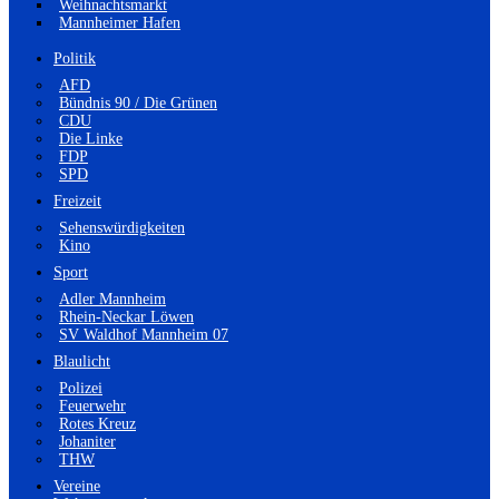
Weihnachtsmarkt
Mannheimer Hafen
Politik
AFD
Bündnis 90 / Die Grünen
CDU
Die Linke
FDP
SPD
Freizeit
Sehenswürdigkeiten
Kino
Sport
Adler Mannheim
Rhein-Neckar Löwen
SV Waldhof Mannheim 07
Blaulicht
Polizei
Feuerwehr
Rotes Kreuz
Johaniter
THW
Vereine