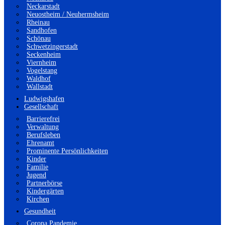
Neckarstadt
Neuostheim / Neuhermsheim
Rheinau
Sandhofen
Schönau
Schwetzingerstadt
Seckenheim
Viernheim
Vogelstang
Waldhof
Wallstadt
Ludwigshafen
Gesellschaft
Barrierefrei
Verwaltung
Berufsleben
Ehrenamt
Prominente Persönlichkeiten
Kinder
Familie
Jugend
Partnerbörse
Kindergärten
Kirchen
Gesundheit
Corona Pandemie