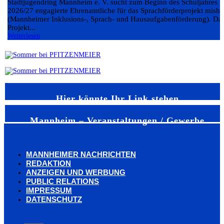
Stadtjugendring Mannheim e. V. sucht zum Beginn des Schuljahres
2026/27 engagierte Ehrenamtliche für das Sprachförderprojekt misha
(Mannheimer Inklusions-, Sprach- und Hausaufgabenförderung). Da
Projekt...
Weiterlesen
Hier könnte Ihr Link stehen
Mannheim – Veranstaltungen / Gewerbe
MANNHEIMER NACHRICHTEN
REDAKTION
ANZEIGEN UND WERBUNG
PUBLIC RELATIONS
IMPRESSUM
DATENSCHUTZ