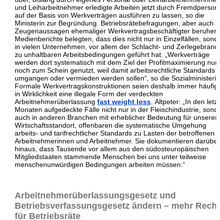
und Leiharbeitnehmer erledigte Arbeiten jetzt durch Fremdperson
auf der Basis von Werkverträgen ausführen zu lassen
, so die
Ministerin zur Begründung. Betriebsrätebefragungen, aber auch a
Zeugenaussagen ehemaliger Werkvertragsbeschäftigter beruhen
Medienberichte belegten, dass dies nicht nur in Einzelfällen, sond
in vielen Unternehmen, vor allem der Schlacht- und Zerlegebranc
zu unhaltbaren Arbeitsbedingungen geführt hat. „Werkverträge
werden dort systematisch mit dem Ziel der Profitmaximierung nur
noch zum Schein genutzt, weil damit arbeitsrechtliche Standards
umgangen oder vermieden werden sollen“, so die Sozialministerin
Formale Werkvertragskonstruktionen seien deshalb immer häufig
in Wirklichkeit eine illegale Form der verdeckten
Arbeitnehmerüberlassung
fast weight loss
. Altpeter: „In den letz
Monaten aufgedeckte Fälle nicht nur in der Fleischindustrie, sond
auch in anderen Branchen mit erheblicher Bedeutung für unseren
Wirtschaftsstandort, offenbaren die systematische Umgehung
arbeits- und tarifrechtlicher Standards zu Lasten der betroffenen
Arbeitnehmerinnen und Arbeitnehmer. Sie dokumentieren darüber
hinaus, dass Tausende vor allem aus den südosteuropäischen
Mitgliedstaaten stammende Menschen bei uns unter teilweise
menschenunwürdigen Bedingungen arbeiten müssen.“
Arbeitnehmerüberlassungsgesetz und
Betriebsverfassungsgesetz ändern – mehr Rech
für Betriebsräte