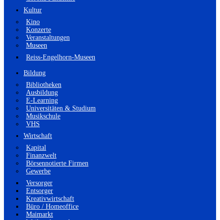
Kultur
Kino
Konzerte
Veranstaltungen
Museen
Reiss-Engelhorn-Museen
Bildung
Bibliotheken
Ausbildung
E-Learning
Universitäten & Studium
Musikschule
VHS
Wirtschaft
Kapital
Finanzwelt
Börsennotierte Firmen
Gewerbe
Versorger
Entsorger
Kreativwirtschaft
Büro / Homeoffice
Maimarkt