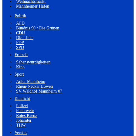
Weihnachtsmarkt
Mannheimer Hafen
Politik
AFD
Bündnis 90 / Die Grünen
CDU
Die Linke
FDP
SPD
Freizeit
Sehenswürdigkeiten
Kino
Sport
Adler Mannheim
Rhein-Neckar Löwen
SV Waldhof Mannheim 07
Blaulicht
Polizei
Feuerwehr
Rotes Kreuz
Johaniter
THW
Vereine