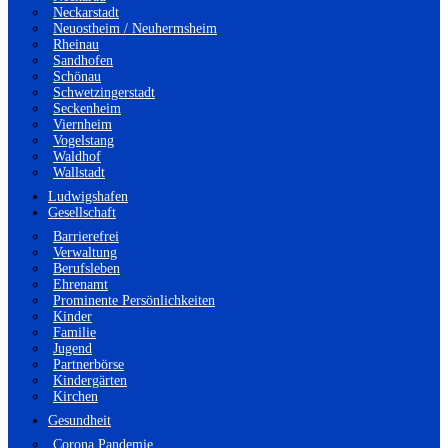
Neckarstadt
Neuostheim / Neuhermsheim
Rheinau
Sandhofen
Schönau
Schwetzingerstadt
Seckenheim
Viernheim
Vogelstang
Waldhof
Wallstadt
Ludwigshafen
Gesellschaft
Barrierefrei
Verwaltung
Berufsleben
Ehrenamt
Prominente Persönlichkeiten
Kinder
Familie
Jugend
Partnerbörse
Kindergärten
Kirchen
Gesundheit
Corona Pandemie