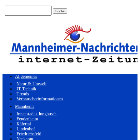
Suchen
nach:
Allgemeines
Natur & Umwelt
IT Technik
Trends
Verbraucherinformationen
Mannheim
Innenstadt / Jungbusch
Feudenheim
Käfertal
Lindenhof
Friedrichsfeld
Neckarau