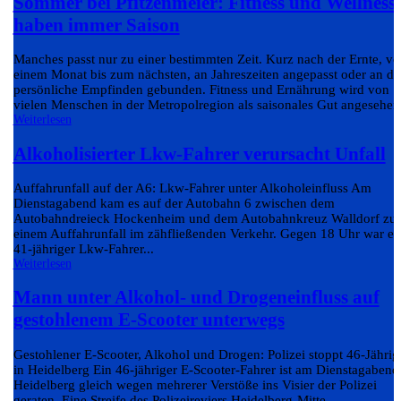
Sommer bei Pfitzenmeier: Fitness und Wellness
haben immer Saison
Manches passt nur zu einer bestimmten Zeit. Kurz nach der Ernte, v
einem Monat bis zum nächsten, an Jahreszeiten angepasst oder an da
persönliche Empfinden gebunden. Fitness und Ernährung wird von
vielen Menschen in der Metropolregion als saisonales Gut angesehen.
Weiterlesen
Alkoholisierter Lkw-Fahrer verursacht Unfall
Auffahrunfall auf der A6: Lkw-Fahrer unter Alkoholeinfluss Am
Dienstagabend kam es auf der Autobahn 6 zwischen dem
Autobahndreieck Hockenheim und dem Autobahnkreuz Walldorf zu
einem Auffahrunfall im zähfließenden Verkehr. Gegen 18 Uhr war ei
41-jähriger Lkw-Fahrer...
Weiterlesen
Mann unter Alkohol- und Drogeneinfluss auf
gestohlenem E-Scooter unterwegs
Gestohlener E-Scooter, Alkohol und Drogen: Polizei stoppt 46-Jährig
in Heidelberg Ein 46-jähriger E-Scooter-Fahrer ist am Dienstagabend
Heidelberg gleich wegen mehrerer Verstöße ins Visier der Polizei
geraten. Eine Streife des Polizeireviers Heidelberg-Mitte...