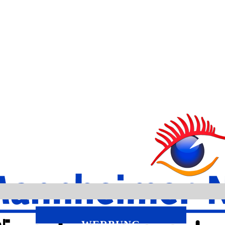
l
WERBUNG