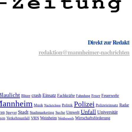
Direkt zur Redakti
redaktion@mannheimer-nachrichten.
Blaulicht
crash
Einsatz
Fachkräfte
Feuerwehr
Blitzer
Fahndung
Feuer
annheim
Polizei
Radar
Musik
Politik
Polizeieinsatz
Nachrichten
Unfall
Stadt
Universität
ren
Umwelt
Speyer
Stadtmarketing
Suche
Weinheim
Wirtschaftsförderung
gen
Verkehrsunfall
VRN
Wettbewerb