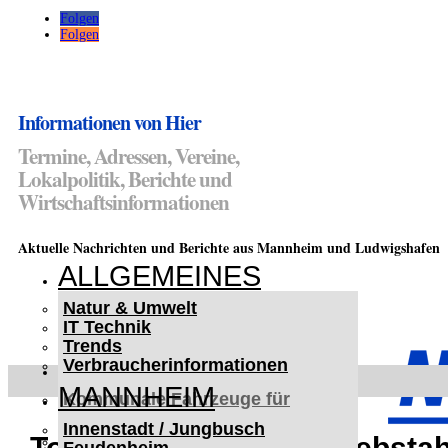
Folgen
Folgen
Informationen von Hier
Termine, Adressen, Vereine,
Lokalpolitik, Berichte und
Wirtschaftsinformationen
Aktuelle Nachrichten und Berichte aus Mannheim und Ludwigshafen
ALLGEMEINES
Natur & Umwelt
IT Technik
Trends
Verbraucherinformationen
< UKRAINE >
MANNHEIM
Kommunale Fahrzeuge für
Czernowitz
Innenstadt / Jungbusch
Nutzfahrzeuge für Czernowitz
Touristin beim Ladendiebstah