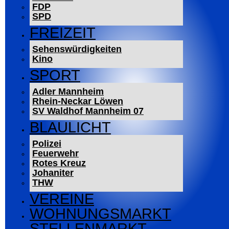
FDP
SPD
FREIZEIT
Sehenswürdigkeiten
Kino
SPORT
Adler Mannheim
Rhein-Neckar Löwen
SV Waldhof Mannheim 07
BLAULICHT
Polizei
Feuerwehr
Rotes Kreuz
Johaniter
THW
VEREINE
WOHNUNGSMARKT
STELLENMARKT