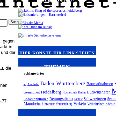
g, gegen
arkt in
 und der
HIER KÖNNTE IHR LINK STEHEN
THEMEN
u, die
Schlagwörter
Baden-Württemberg
Baumaßnahmen
chen
a5
Autobahn
M
Heidelberg
Ludwigshafen
Gesundheit
Hochschule
Kultur
Rettungsdienst
Schwetzingen
Senio
Radarkonbtrollen
Schule
4,77
Mannheim
Verkehr
Univesität
Veranstaltung
Verkehrsbehinderun