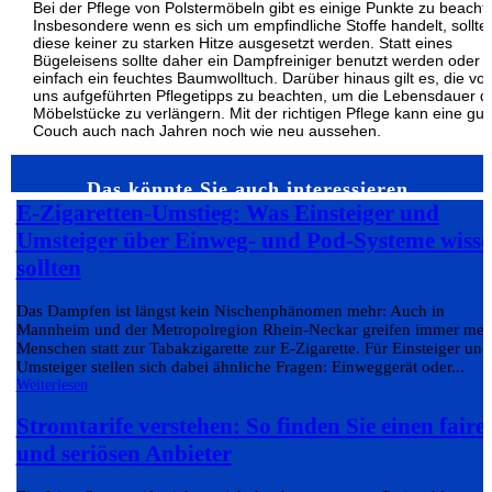
Bei der Pflege von Polstermöbeln gibt es einige Punkte zu beacht
Insbesondere wenn es sich um empfindliche Stoffe handelt, sollte
diese keiner zu starken Hitze ausgesetzt werden. Statt eines
Bügeleisens sollte daher ein Dampfreiniger benutzt werden oder
einfach ein feuchtes Baumwolltuch. Darüber hinaus gilt es, die vo
uns aufgeführten Pflegetipps zu beachten, um die Lebensdauer d
Möbelstücke zu verlängern. Mit der richtigen Pflege kann eine gut
Couch auch nach Jahren noch wie neu aussehen.
Das könnte Sie auch interessieren…
E-Zigaretten-Umstieg: Was Einsteiger und
Umsteiger über Einweg- und Pod-Systeme wiss
sollten
Das Dampfen ist längst kein Nischenphänomen mehr: Auch in
Mannheim und der Metropolregion Rhein-Neckar greifen immer meh
Menschen statt zur Tabakzigarette zur E-Zigarette. Für Einsteiger und
Umsteiger stellen sich dabei ähnliche Fragen: Einweggerät oder...
Weiterlesen
Stromtarife verstehen: So finden Sie einen faire
und seriösen Anbieter