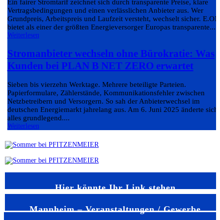
Ein fairer Stromtarif zeichnet sich durch transparente Preise, klare
Vertragsbedingungen und einen verlässlichen Anbieter aus. Wer
Grundpreis, Arbeitspreis und Laufzeit versteht, wechselt sicher. E.ON
bietet als einer der größten Energieversorger Europas transparente...
Weiterlesen
Stromanbieter wechseln ohne Bürokratie: Was
Kunden bei PLAN B NET ZERO erwartet
Sieben bis vierzehn Werktage. Mehrere beteiligte Parteien.
Papierformulare, Zählerstände, Kommunikationsfehler zwischen
Netzbetreibern und Versorgern. So sah der Anbieterwechsel im
deutschen Energiemarkt jahrelang aus. Am 6. Juni 2025 änderte sich
alles grundlegend....
Weiterlesen
Hier könnte Ihr Link stehen
Mannheim – Veranstaltungen / Gewerbe