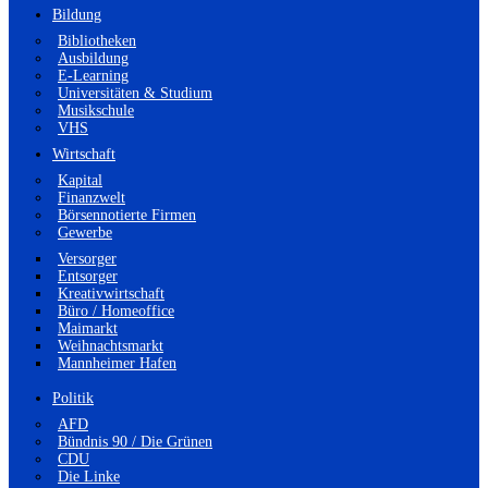
Bildung
Bibliotheken
Ausbildung
E-Learning
Universitäten & Studium
Musikschule
VHS
Wirtschaft
Kapital
Finanzwelt
Börsennotierte Firmen
Gewerbe
Versorger
Entsorger
Kreativwirtschaft
Büro / Homeoffice
Maimarkt
Weihnachtsmarkt
Mannheimer Hafen
Politik
AFD
Bündnis 90 / Die Grünen
CDU
Die Linke