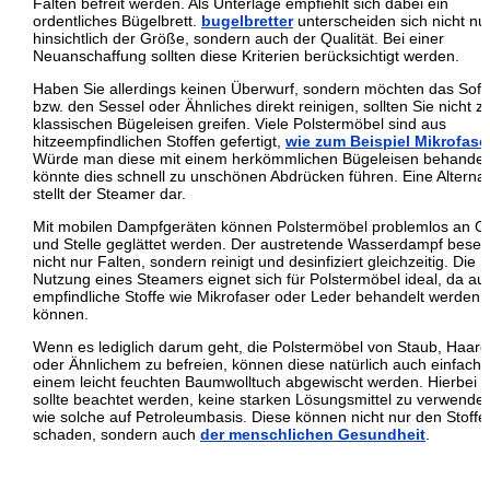
Falten befreit werden. Als Unterlage empfiehlt sich dabei ein
ordentliches Bügelbrett.
bugelbretter
unterscheiden sich nicht nu
hinsichtlich der Größe, sondern auch der Qualität. Bei einer
Neuanschaffung sollten diese Kriterien berücksichtigt werden.
Haben Sie allerdings keinen Überwurf, sondern möchten das Sofa
bzw. den Sessel oder Ähnliches direkt reinigen, sollten Sie nicht 
klassischen Bügeleisen greifen. Viele Polstermöbel sind aus
hitzeempfindlichen Stoffen gefertigt,
wie zum Beispiel Mikrofase
Würde man diese mit einem herkömmlichen Bügeleisen behandel
könnte dies schnell zu unschönen Abdrücken führen. Eine Alternat
stellt der Steamer dar.
Mit mobilen Dampfgeräten können Polstermöbel problemlos an Or
und Stelle geglättet werden. Der austretende Wasserdampf beseit
nicht nur Falten, sondern reinigt und desinfiziert gleichzeitig. Die
Nutzung eines Steamers eignet sich für Polstermöbel ideal, da au
empfindliche Stoffe wie Mikrofaser oder Leder behandelt werden
können.
Wenn es lediglich darum geht, die Polstermöbel von Staub, Haar
oder Ähnlichem zu befreien, können diese natürlich auch einfach 
einem leicht feuchten Baumwolltuch abgewischt werden. Hierbei
sollte beachtet werden, keine starken Lösungsmittel zu verwende
wie solche auf Petroleumbasis. Diese können nicht nur den Stoffe
schaden, sondern auch
der menschlichen Gesundheit
.