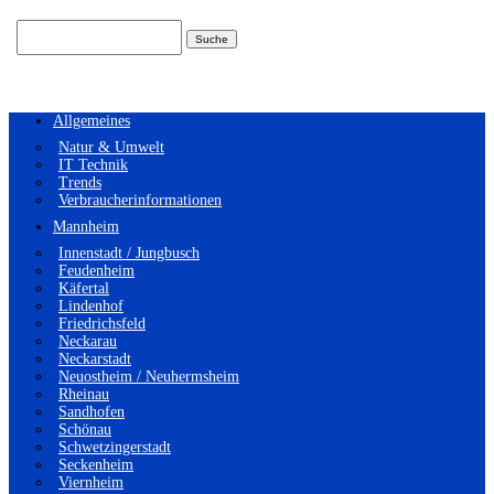
Suchen
nach:
Allgemeines
Natur & Umwelt
IT Technik
Trends
Verbraucherinformationen
Mannheim
Innenstadt / Jungbusch
Feudenheim
Käfertal
Lindenhof
Friedrichsfeld
Neckarau
Neckarstadt
Neuostheim / Neuhermsheim
Rheinau
Sandhofen
Schönau
Schwetzingerstadt
Seckenheim
Viernheim