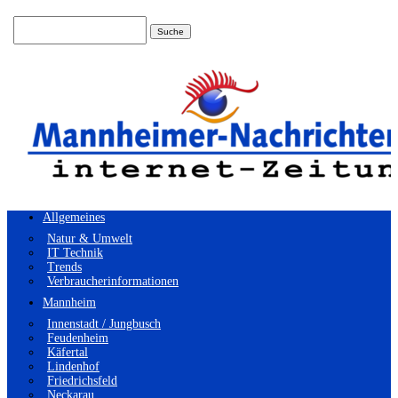
Suchen
nach:
Allgemeines
Natur & Umwelt
IT Technik
Trends
Verbraucherinformationen
Mannheim
Innenstadt / Jungbusch
Feudenheim
Käfertal
Lindenhof
Friedrichsfeld
Neckarau