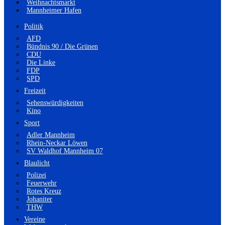
Weihnachtsmarkt
Mannheimer Hafen
Politik
AFD
Bündnis 90 / Die Grünen
CDU
Die Linke
FDP
SPD
Freizeit
Sehenswürdigkeiten
Kino
Sport
Adler Mannheim
Rhein-Neckar Löwen
SV Waldhof Mannheim 07
Blaulicht
Polizei
Feuerwehr
Rotes Kreuz
Johaniter
THW
Vereine