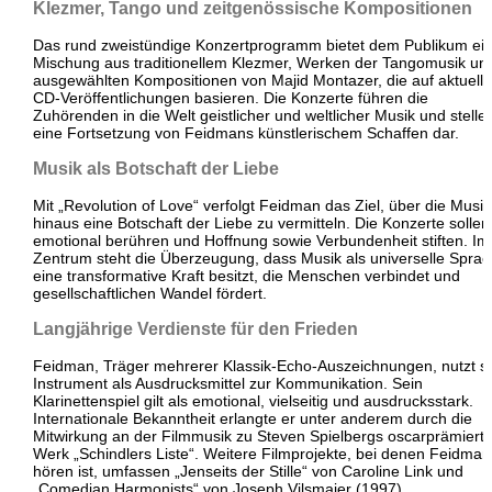
Klezmer, Tango und zeitgenössische Kompositionen
Das rund zweistündige Konzertprogramm bietet dem Publikum ei
Mischung aus traditionellem Klezmer, Werken der Tangomusik un
ausgewählten Kompositionen von Majid Montazer, die auf aktuell
CD-Veröffentlichungen basieren. Die Konzerte führen die
Zuhörenden in die Welt geistlicher und weltlicher Musik und stelle
eine Fortsetzung von Feidmans künstlerischem Schaffen dar.
Musik als Botschaft der Liebe
Mit „Revolution of Love“ verfolgt Feidman das Ziel, über die Musik
hinaus eine Botschaft der Liebe zu vermitteln. Die Konzerte sollen
emotional berühren und Hoffnung sowie Verbundenheit stiften. Im
Zentrum steht die Überzeugung, dass Musik als universelle Spra
eine transformative Kraft besitzt, die Menschen verbindet und
gesellschaftlichen Wandel fördert.
Langjährige Verdienste für den Frieden
Feidman, Träger mehrerer Klassik-Echo-Auszeichnungen, nutzt s
Instrument als Ausdrucksmittel zur Kommunikation. Sein
Klarinettenspiel gilt als emotional, vielseitig und ausdrucksstark.
Internationale Bekanntheit erlangte er unter anderem durch die
Mitwirkung an der Filmmusik zu Steven Spielbergs oscarprämiert
Werk „Schindlers Liste“. Weitere Filmprojekte, bei denen Feidman
hören ist, umfassen „Jenseits der Stille“ von Caroline Link und
„Comedian Harmonists“ von Joseph Vilsmaier (1997).