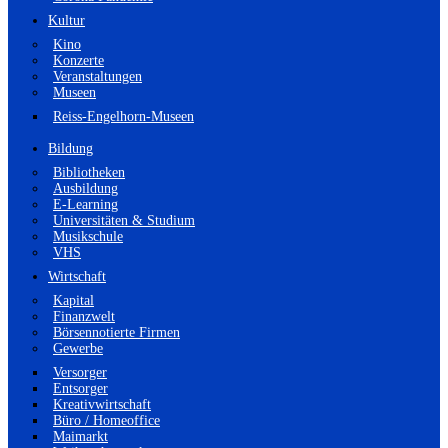
Kultur
Kino
Konzerte
Veranstaltungen
Museen
Reiss-Engelhorn-Museen
Bildung
Bibliotheken
Ausbildung
E-Learning
Universitäten & Studium
Musikschule
VHS
Wirtschaft
Kapital
Finanzwelt
Börsennotierte Firmen
Gewerbe
Versorger
Entsorger
Kreativwirtschaft
Büro / Homeoffice
Maimarkt