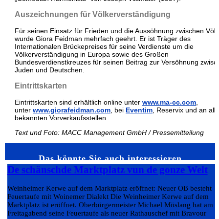
Auszeichnungen für Völkerverständigung
Für seinen Einsatz für Frieden und die Aussöhnung zwischen Völ
wurde Giora Feidman mehrfach geehrt. Er ist Träger des
Internationalen Brückepreises für seine Verdienste um die
Völkerverständigung in Europa sowie des Großen
Bundesverdienstkreuzes für seinen Beitrag zur Versöhnung zwisc
Juden und Deutschen.
Eintrittskarten
Eintrittskarten sind erhältlich online unter
www.ma-cc.com
,
unter
www.giorafeidman.com
, bei
Eventim
, Reservix und an all
bekannten Vorverkaufsstellen.
Text und Foto: MACC Management GmbH / Pressemitteilung
Das könnte Sie auch interessieren…
De schänschde Marktplatz vun de gonze Welt
Weinheimer Kerwe auf dem Marktplatz eröffnet: Neuer OB besteht
Feuertaufe mit Woinemer Dialekt Die Weinheimer Kerwe auf dem
Marktplatz ist eröffnet. Oberbürgermeister Michael Möslang hat am
Freitagabend seine Feuertaufe als neuer Rathauschef mit Bravour