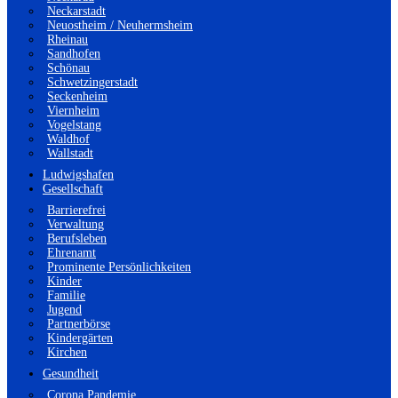
Neckarstadt
Neuostheim / Neuhermsheim
Rheinau
Sandhofen
Schönau
Schwetzingerstadt
Seckenheim
Viernheim
Vogelstang
Waldhof
Wallstadt
Ludwigshafen
Gesellschaft
Barrierefrei
Verwaltung
Berufsleben
Ehrenamt
Prominente Persönlichkeiten
Kinder
Familie
Jugend
Partnerbörse
Kindergärten
Kirchen
Gesundheit
Corona Pandemie