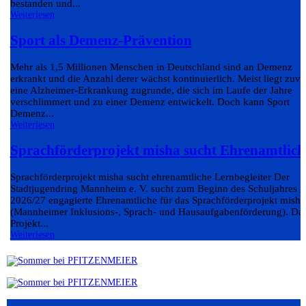
bestanden und...
Weiterlesen
Sport als Demenz-Prävention
Mehr als 1,5 Millionen Menschen in Deutschland sind an Demenz
erkrankt und die Anzahl derer wächst kontinuierlich. Meist liegt zuvo
eine Alzheimer-Erkrankung zugrunde, die sich im Laufe der Jahre
verschlimmert und zu einer Demenz entwickelt. Doch kann Sport
Demenz...
Weiterlesen
Sprachförderprojekt misha sucht Ehrenamtlich
Sprachförderprojekt misha sucht ehrenamtliche Lernbegleiter Der
Stadtjugendring Mannheim e. V. sucht zum Beginn des Schuljahres
2026/27 engagierte Ehrenamtliche für das Sprachförderprojekt misha
(Mannheimer Inklusions-, Sprach- und Hausaufgabenförderung). Da
Projekt...
Weiterlesen