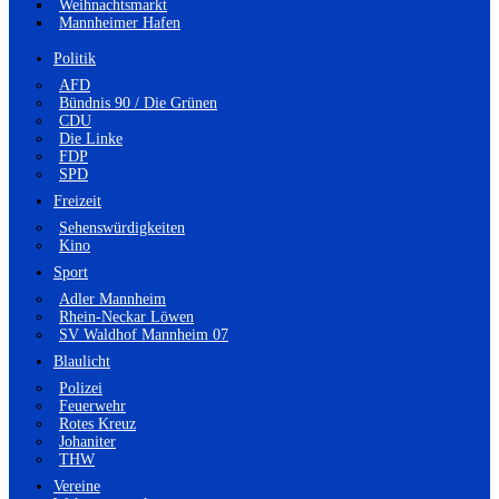
Weihnachtsmarkt
Mannheimer Hafen
Politik
AFD
Bündnis 90 / Die Grünen
CDU
Die Linke
FDP
SPD
Freizeit
Sehenswürdigkeiten
Kino
Sport
Adler Mannheim
Rhein-Neckar Löwen
SV Waldhof Mannheim 07
Blaulicht
Polizei
Feuerwehr
Rotes Kreuz
Johaniter
THW
Vereine