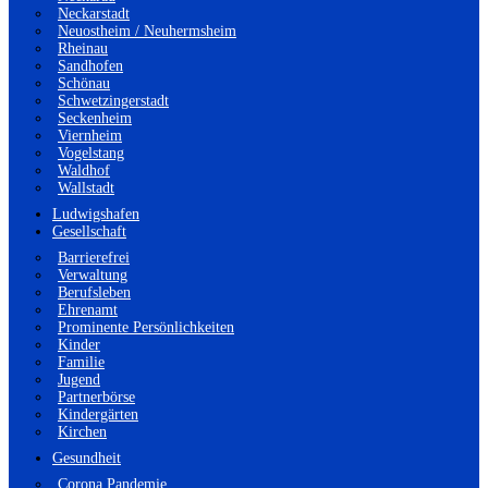
Neckarstadt
Neuostheim / Neuhermsheim
Rheinau
Sandhofen
Schönau
Schwetzingerstadt
Seckenheim
Viernheim
Vogelstang
Waldhof
Wallstadt
Ludwigshafen
Gesellschaft
Barrierefrei
Verwaltung
Berufsleben
Ehrenamt
Prominente Persönlichkeiten
Kinder
Familie
Jugend
Partnerbörse
Kindergärten
Kirchen
Gesundheit
Corona Pandemie