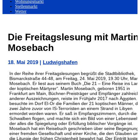
Wohnungsmarkt
Stellenmarkt
Wetter
Die Freitagslesung mit Martin
Mosebach
18. Mai 2019
|
Ludwigshafen
In der Reihe ihrer Freitagslesungen begrüßt die Stadtbibliothek,
Bismarckstraße 44-48, am Freitag, 24. Mai 2019, 19.30 Uhr, Mart
Mosebach. Er liest aus seinem Buch „Die 21 – Eine Reise ins Lan
der koptischen Märtyrer“. Martin Mosebach, geboren 1951 in
Frankfurt am Main, Büchner-Preisträger und Empfänger zahlreich
anderer Auszeichnungen, reiste im Frühjahr 2017 nach Ägypten. 
besuchte im Dorf El-Or die Familien der 21 koptischen Männer, di
zwei Jahre zuvor von IS-Terroristen an einem Strand in Libyen
ermordet worden waren. Er saß in Empfangszimmern, durch die d
Schwalben flogen, und machte sich ein Bild von einer Lebenswelt,
der alles die Spiegelung oder Erfüllung biblischer Vorgänge ist.
Mosebach hat ein Reisebuch geschrieben über seine Begegnung 
einer fremden Gesellschaft und einer Kirche, die den Glauben un
die Liturgie der frühen Christenheit bewahrt hat. Der Eintritt kostet