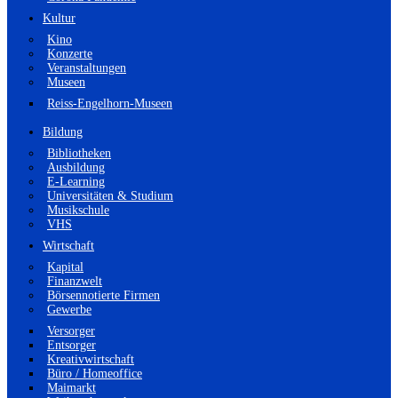
Kultur
Kino
Konzerte
Veranstaltungen
Museen
Reiss-Engelhorn-Museen
Bildung
Bibliotheken
Ausbildung
E-Learning
Universitäten & Studium
Musikschule
VHS
Wirtschaft
Kapital
Finanzwelt
Börsennotierte Firmen
Gewerbe
Versorger
Entsorger
Kreativwirtschaft
Büro / Homeoffice
Maimarkt