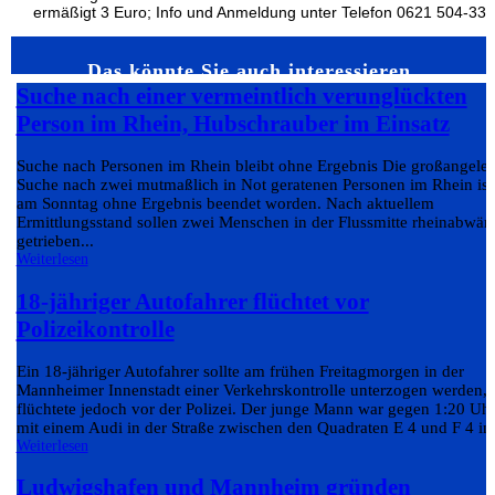
ermäßigt 3 Euro; Info und Anmeldung unter Telefon 0621 504-330
Das könnte Sie auch interessieren…
Suche nach einer vermeintlich verunglückten
Person im Rhein, Hubschrauber im Einsatz
Suche nach Personen im Rhein bleibt ohne Ergebnis Die großangeleg
Suche nach zwei mutmaßlich in Not geratenen Personen im Rhein ist
am Sonntag ohne Ergebnis beendet worden. Nach aktuellem
Ermittlungsstand sollen zwei Menschen in der Flussmitte rheinabwärt
getrieben...
Weiterlesen
18-jähriger Autofahrer flüchtet vor
Polizeikontrolle
Ein 18-jähriger Autofahrer sollte am frühen Freitagmorgen in der
Mannheimer Innenstadt einer Verkehrskontrolle unterzogen werden,
flüchtete jedoch vor der Polizei. Der junge Mann war gegen 1:20 Uh
mit einem Audi in der Straße zwischen den Quadraten E 4 und F 4 in.
Weiterlesen
Ludwigshafen und Mannheim gründen