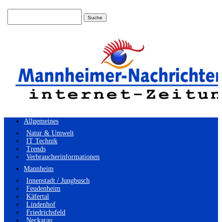
Suchen
nach:
Allgemeines
Natur & Umwelt
IT Technik
Trends
Verbraucherinformationen
Mannheim
Innenstadt / Jungbusch
Feudenheim
Käfertal
Lindenhof
Friedrichsfeld
Neckarau