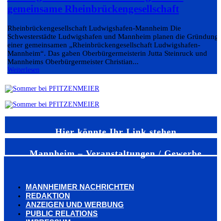
gemeinsame Rheinbrückengesellschaft
Rheinbrückengesellschaft Ludwigshafen-Mannheim Die
Schwesterstädte Ludwigshafen und Mannheim planen die Gründung
einer gemeinsamen „Rheinbrückengesellschaft Ludwigshafen-
Mannheim“. Das gaben Oberbürgermeisterin Jutta Steinruck und
Mannheims Oberbürgermeister Christian...
Weiterlesen
Hier könnte Ihr Link stehen
Mannheim – Veranstaltungen / Gewerbe
MANNHEIMER NACHRICHTEN
REDAKTION
ANZEIGEN UND WERBUNG
PUBLIC RELATIONS