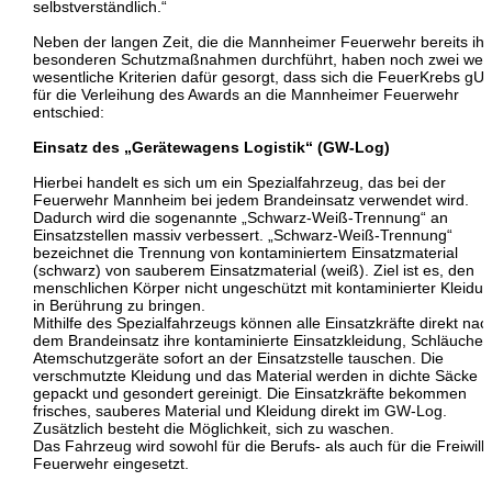
selbstverständlich.“
Neben der langen Zeit, die die Mannheimer Feuerwehr bereits ihr
besonderen Schutzmaßnahmen durchführt, haben noch zwei weit
wesentliche Kriterien dafür gesorgt, dass sich die FeuerKrebs gU
für die Verleihung des Awards an die Mannheimer Feuerwehr
entschied:
Einsatz des „Gerätewagens Logistik“ (GW-Log)
Hierbei handelt es sich um ein Spezialfahrzeug, das bei der
Feuerwehr Mannheim bei jedem Brandeinsatz verwendet wird.
Dadurch wird die sogenannte „Schwarz-Weiß-Trennung“ an
Einsatzstellen massiv verbessert. „Schwarz-Weiß-Trennung“
bezeichnet die Trennung von kontaminiertem Einsatzmaterial
(schwarz) von sauberem Einsatzmaterial (weiß). Ziel ist es, den
menschlichen Körper nicht ungeschützt mit kontaminierter Kleidu
in Berührung zu bringen.
Mithilfe des Spezialfahrzeugs können alle Einsatzkräfte direkt nac
dem Brandeinsatz ihre kontaminierte Einsatzkleidung, Schläuche
Atemschutzgeräte sofort an der Einsatzstelle tauschen. Die
verschmutzte Kleidung und das Material werden in dichte Säcke
gepackt und gesondert gereinigt. Die Einsatzkräfte bekommen
frisches, sauberes Material und Kleidung direkt im GW-Log.
Zusätzlich besteht die Möglichkeit, sich zu waschen.
Das Fahrzeug wird sowohl für die Berufs- als auch für die Freiwilli
Feuerwehr eingesetzt.