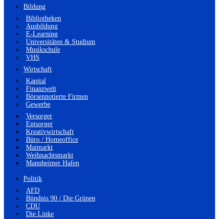
Bildung
Bibliotheken
Ausbildung
E-Learning
Universitäten & Studium
Musikschule
VHS
Wirtschaft
Kapital
Finanzwelt
Börsennotierte Firmen
Gewerbe
Versorger
Entsorger
Kreativwirtschaft
Büro / Homeoffice
Maimarkt
Weihnachtsmarkt
Mannheimer Hafen
Politik
AFD
Bündnis 90 / Die Grünen
CDU
Die Linke