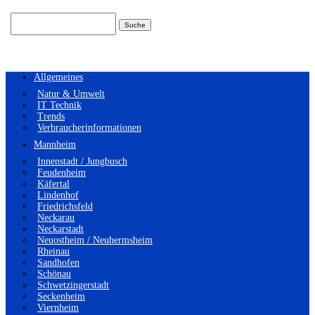
Suchen
nach:
Allgemeines
Natur & Umwelt
IT Technik
Trends
Verbraucherinformationen
Mannheim
Innenstadt / Jungbusch
Feudenheim
Käfertal
Lindenhof
Friedrichsfeld
Neckarau
Neckarstadt
Neuostheim / Neuhermsheim
Rheinau
Sandhofen
Schönau
Schwetzingerstadt
Seckenheim
Viernheim