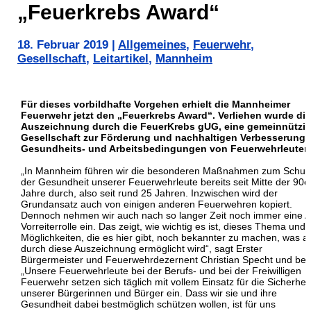
„Feuerkrebs Award“
18. Februar 2019
|
Allgemeines
,
Feuerwehr
,
Gesellschaft
,
Leitartikel
,
Mannheim
Für dieses vorbildhafte Vorgehen erhielt die Mannheimer
Feuerwehr jetzt den „Feuerkrebs Award“. Verliehen wurde die
Auszeichnung durch die FeuerKrebs gUG, eine gemeinnützi
Gesellschaft zur Förderung und nachhaltigen Verbesserung 
Gesundheits- und Arbeitsbedingungen von Feuerwehrleuten
„In Mannheim führen wir die besonderen Maßnahmen zum Schut
der Gesundheit unserer Feuerwehrleute bereits seit Mitte der 90e
Jahre durch, also seit rund 25 Jahren. Inzwischen wird der
Grundansatz auch von einigen anderen Feuerwehren kopiert.
Dennoch nehmen wir auch nach so langer Zeit noch immer eine A
Vorreiterrolle ein. Das zeigt, wie wichtig es ist, dieses Thema und 
Möglichkeiten, die es hier gibt, noch bekannter zu machen, was a
durch diese Auszeichnung ermöglicht wird“, sagt Erster
Bürgermeister und Feuerwehrdezernent Christian Specht und bet
„Unsere Feuerwehrleute bei der Berufs- und bei der Freiwilligen
Feuerwehr setzen sich täglich mit vollem Einsatz für die Sicherheit
unserer Bürgerinnen und Bürger ein. Dass wir sie und ihre
Gesundheit dabei bestmöglich schützen wollen, ist für uns