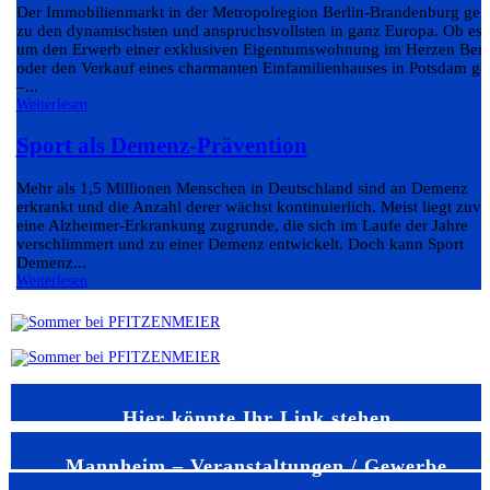
Der Immobilienmarkt in der Metropolregion Berlin-Brandenburg geh
zu den dynamischsten und anspruchsvollsten in ganz Europa. Ob es
um den Erwerb einer exklusiven Eigentumswohnung im Herzen Berl
oder den Verkauf eines charmanten Einfamilienhauses in Potsdam ge
–...
Weiterlesen
Sport als Demenz-Prävention
Mehr als 1,5 Millionen Menschen in Deutschland sind an Demenz
erkrankt und die Anzahl derer wächst kontinuierlich. Meist liegt zuvo
eine Alzheimer-Erkrankung zugrunde, die sich im Laufe der Jahre
verschlimmert und zu einer Demenz entwickelt. Doch kann Sport
Demenz...
Weiterlesen
Hier könnte Ihr Link stehen
Mannheim – Veranstaltungen / Gewerbe