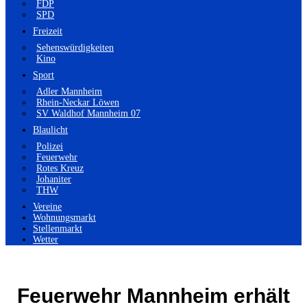
FDP
SPD
Freizeit
Sehenswürdigkeiten
Kino
Sport
Adler Mannheim
Rhein-Neckar Löwen
SV Waldhof Mannheim 07
Blaulicht
Polizei
Feuerwehr
Rotes Kreuz
Johaniter
THW
Vereine
Wohnungsmarkt
Stellenmarkt
Wetter
Feuerwehr Mannheim erhält