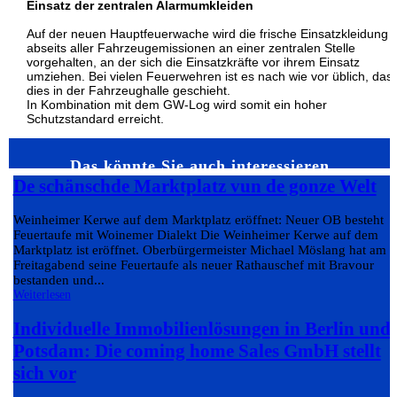
Einsatz der zentralen Alarmumkleiden
Auf der neuen Hauptfeuerwache wird die frische Einsatzkleidung
abseits aller Fahrzeugemissionen an einer zentralen Stelle
vorgehalten, an der sich die Einsatzkräfte vor ihrem Einsatz
umziehen. Bei vielen Feuerwehren ist es nach wie vor üblich, das
dies in der Fahrzeughalle geschieht.
In Kombination mit dem GW-Log wird somit ein hoher
Schutzstandard erreicht.
Das könnte Sie auch interessieren…
De schänschde Marktplatz vun de gonze Welt
Weinheimer Kerwe auf dem Marktplatz eröffnet: Neuer OB besteht
Feuertaufe mit Woinemer Dialekt Die Weinheimer Kerwe auf dem
Marktplatz ist eröffnet. Oberbürgermeister Michael Möslang hat am
Freitagabend seine Feuertaufe als neuer Rathauschef mit Bravour
bestanden und...
Weiterlesen
Individuelle Immobilienlösungen in Berlin und
Potsdam: Die coming home Sales GmbH stellt
sich vor