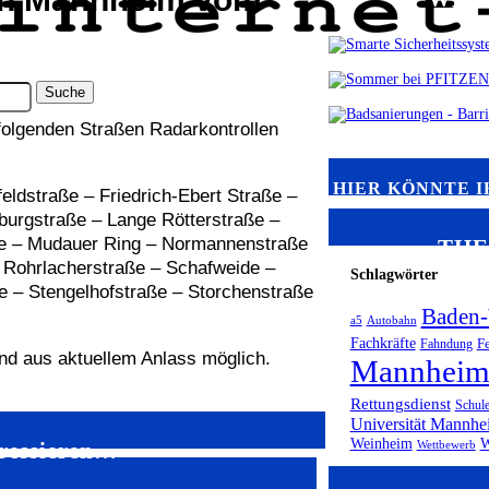
folgenden Straßen Radarkontrollen
HIER KÖNNTE I
eldstraße – Friedrich-Ebert Straße –
burgstraße – Lange Rötterstraße –
ße – Mudauer Ring – Normannenstraße
TH
– Rohrlacherstraße – Schafweide –
Schlagwörter
 – Stengelhofstraße – Storchenstraße
Baden-
a5
Autobahn
Fachkräfte
Fahndung
F
ind aus aktuellem Anlass möglich.
Mannhei
Rettungsdienst
Schul
Universität Mannhe
Weinheim
W
eressieren…
Wettbewerb