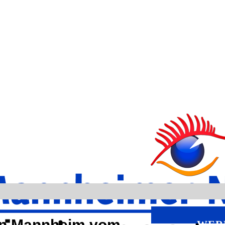
 in Mannheim vom
WER