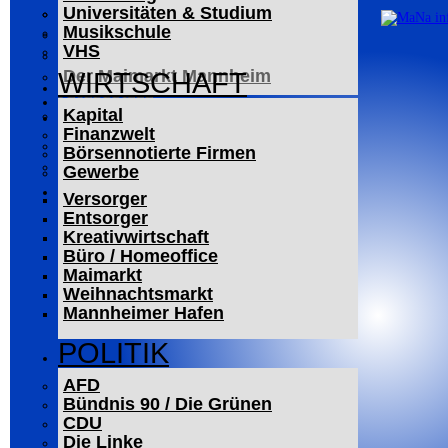
Universitäten & Studium
Der Mannheimer Wasserturm
Musikschule
Das Technoseum Mannheim
VHS
Die Alte Feuerwache
Der Maimarkt Mannheim
WIRTSCHAFT
LESERBRIEFE
Kapital
ARCHIV
Finanzwelt
Das Neueste
Börsennotierte Firmen
Leitartikel
Gewerbe
WERBUNG
Versorger
Entsorger
Kreativwirtschaft
Büro / Homeoffice
Maimarkt
Weihnachtsmarkt
Mannheimer Hafen
POLITIK
AFD
Bündnis 90 / Die Grünen
CDU
Die Linke