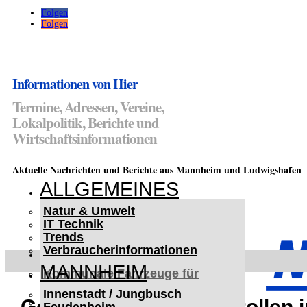
Folgen
Folgen
Informationen von Hier
Termine, Adressen, Vereine,
Lokalpolitik, Berichte und
Wirtschaftsinformationen
Aktuelle Nachrichten und Berichte aus Mannheim und Ludwigshafen
ALLGEMEINES
Natur & Umwelt
IT Technik
Trends
Verbraucherinformationen
< UKRAINE >
MANNHEIM
Kommunale Fahrzeuge für
Czernowitz
Innenstadt / Jungbusch
Nutzfahrzeuge für Czernowitz
Geschwindigkeitskontrollen