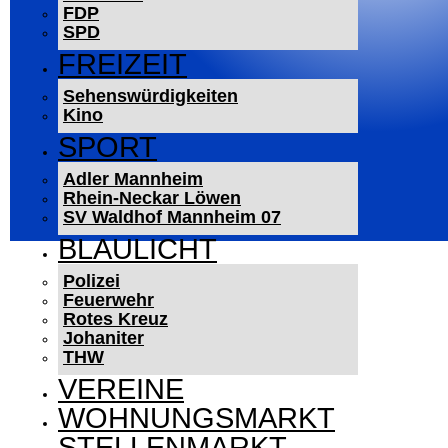
FDP
SPD
FREIZEIT
Sehenswürdigkeiten
Kino
SPORT
Adler Mannheim
Rhein-Neckar Löwen
SV Waldhof Mannheim 07
BLAULICHT
Polizei
Feuerwehr
Rotes Kreuz
Johaniter
THW
VEREINE
WOHNUNGSMARKT
STELLENMARKT