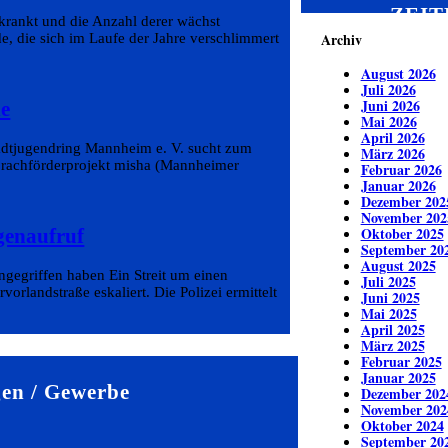
ZEIT
krankt und die Anzahl derer wächst
Archiv
e, die sich im Laufe der Jahre verschlimmert
August 2026
Juli 2026
Juni 2026
he
Mai 2026
April 2026
tadtjugendring Mannheim e. V. sucht zum
März 2026
Sprachförderprojekt misha (Mannheimer
Februar 2026
Januar 2026
Dezember 202
November 202
Oktober 2025
genaufruf
September 20
August 2025
ngegriffen haben Ein Streit um einen
Juli 2025
rlandstraße eskaliert. Die Polizei ermittelt
Juni 2025
Mai 2025
April 2025
März 2025
Februar 2025
Januar 2025
en / Gewerbe
Dezember 202
November 202
Oktober 2024
September 20