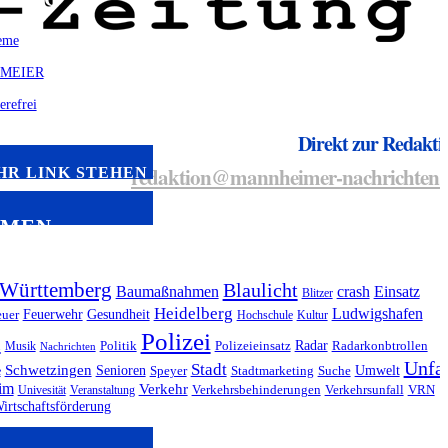
Direkt zur Redakti
redaktion@mannheimer-nachrichten.
HR LINK STEHEN
EMEN
Württemberg
Blaulicht
Baumaßnahmen
crash
Einsatz
Blitzer
Heidelberg
Ludwigshafen
Feuerwehr
Gesundheit
euer
Hochschule
Kultur
m
Polizei
Radar
Musik
Politik
Polizeieinsatz
Radarkonbtrollen
Nachrichten
Unfal
Stadt
Schwetzingen
Senioren
Umwelt
e
Speyer
Stadtmarketing
Suche
im
Verkehr
Univesität
Veranstaltung
Verkehrsbehinderungen
Verkehrsunfall
VRN
irtschaftsförderung