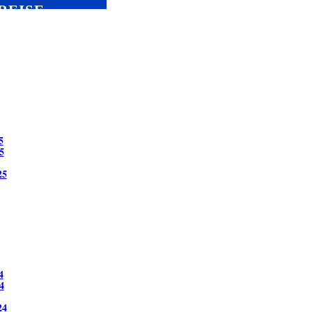
REISE
5
5
25
4
4
24