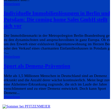
Weiterlesen
Individuelle Immobilienlösungen in Berlin und
Potsdam: Die coming home Sales GmbH stellt
sich vor
Der Immobilienmarkt in der Metropolregion Berlin-Brandenburg geh
zu den dynamischsten und anspruchsvollsten in ganz Europa. Ob es
um den Erwerb einer exklusiven Eigentumswohnung im Herzen Berl
oder den Verkauf eines charmanten Einfamilienhauses in Potsdam ge
–...
Weiterlesen
Sport als Demenz-Prävention
Mehr als 1,5 Millionen Menschen in Deutschland sind an Demenz
erkrankt und die Anzahl derer wächst kontinuierlich. Meist liegt zuvo
eine Alzheimer-Erkrankung zugrunde, die sich im Laufe der Jahre
verschlimmert und zu einer Demenz entwickelt. Doch kann Sport
Demenz...
Weiterlesen