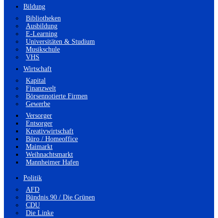
Bildung
Bibliotheken
Ausbildung
E-Learning
Universitäten & Studium
Musikschule
VHS
Wirtschaft
Kapital
Finanzwelt
Börsennotierte Firmen
Gewerbe
Versorger
Entsorger
Kreativwirtschaft
Büro / Homeoffice
Maimarkt
Weihnachtsmarkt
Mannheimer Hafen
Politik
AFD
Bündnis 90 / Die Grünen
CDU
Die Linke