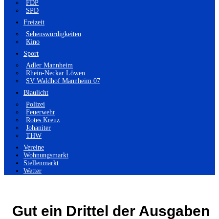
FDP
SPD
Freizeit
Sehenswürdigkeiten
Kino
Sport
Adler Mannheim
Rhein-Neckar Löwen
SV Waldhof Mannheim 07
Blaulicht
Polizei
Feuerwehr
Rotes Kreuz
Johaniter
THW
Vereine
Wohnungsmarkt
Stellenmarkt
Wetter
Gut ein Drittel der Ausgaben