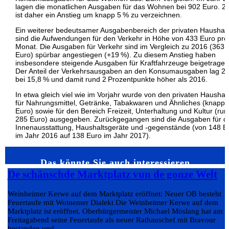
lagen die monatlichen Ausgaben für das Wohnen bei 902 Euro. 2
ist daher ein Anstieg um knapp 5 % zu verzeichnen.
Ein weiterer bedeutsamer Ausgabenbereich der privaten Haushal
sind die Aufwendungen für den Verkehr in Höhe von 433 Euro pro
Monat. Die Ausgaben für Verkehr sind im Vergleich zu 2016 (363
Euro) spürbar angestiegen (+19 %). Zu diesem Anstieg haben
insbesondere steigende Ausgaben für Kraftfahrzeuge beigetragen
Der Anteil der Verkehrsausgaben an den Konsumausgaben lag 2
bei 15,8 % und damit rund 2 Prozentpunkte höher als 2016.
In etwa gleich viel wie im Vorjahr wurde von den privaten Haushal
für Nahrungsmittel, Getränke, Tabakwaren und Ähnliches (knapp 
Euro) sowie für den Bereich Freizeit, Unterhaltung und Kultur (run
285 Euro) ausgegeben. Zurückgegangen sind die Ausgaben für d
Innenausstattung, Haushaltsgeräte und -gegenstände (von 148 E
im Jahr 2016 auf 138 Euro im Jahr 2017).
Das könnte Sie auch interessieren…
De schänschde Marktplatz vun de gonze Welt
Weinheimer Kerwe auf dem Marktplatz eröffnet: Neuer OB besteht
Feuertaufe mit Woinemer Dialekt Die Weinheimer Kerwe auf dem
Marktplatz ist eröffnet. Oberbürgermeister Michael Möslang hat am
Freitagabend seine Feuertaufe als neuer Rathauschef mit Bravour
bestanden und...