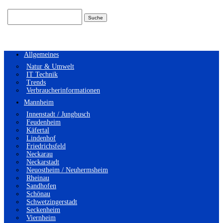
Suchen
nach:
Allgemeines
Natur & Umwelt
IT Technik
Trends
Verbraucherinformationen
Mannheim
Innenstadt / Jungbusch
Feudenheim
Käfertal
Lindenhof
Friedrichsfeld
Neckarau
Neckarstadt
Neuostheim / Neuhermsheim
Rheinau
Sandhofen
Schönau
Schwetzingerstadt
Seckenheim
Viernheim