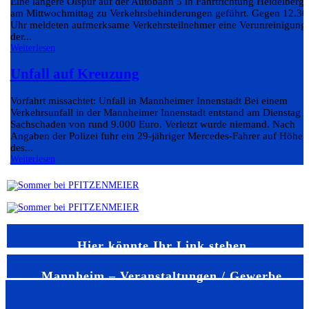
Eine längere Ölspur auf der Autobahn 5 in Fahrtrichtung Heidelberg 
am Mittwochmittag zu Verkehrsbehinderungen geführt. Gegen 12.30
Uhr meldeten aufmerksame Verkehrsteilnehmer eine Verunreinigung
der...
Weiterlesen
Unfall auf Kreuzung
Vorfahrt missachtet: Unfall in Mannheimer Innenstadt Bei einem
Verkehrsunfall in der Mannheimer Innenstadt entstand am Dienstag e
Sachschaden von rund 9.000 Euro. Verletzt wurde niemand. Nach
Angaben der Polizei fuhr ein 29-jähriger Mercedes-Fahrer auf Höhe
des...
Weiterlesen
Hier könnte Ihr Link stehen
Mannheim – Veranstaltungen / Gewerbe