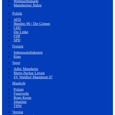
Weihnachtsmarkt
Mannheimer Hafen
Politik
AFD
Bündnis 90 / Die Grünen
CDU
Die Linke
FDP
SPD
Freizeit
Sehenswürdigkeiten
Kino
Sport
Adler Mannheim
Rhein-Neckar Löwen
SV Waldhof Mannheim 07
Blaulicht
Polizei
Feuerwehr
Rotes Kreuz
Johaniter
THW
Vereine