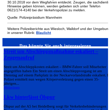
30.10.2018 vor dem Wegfahren entdeckt. Zeugen, die sachdienli
Hinweise geben können, werden gebeten sich unter Telefon
0621/174-4140 bei der Verkehrspolizei zu melden.
Quelle: Polizeipräsidium Mannheim
Weitere Polizeiberichte aus Wiesloch, Walldorf und der Umgebun
in unserer Rubrik:
Blaulicht
Das könnte Sie auch interessieren…
Streit um Abschleppmaßnahme eskaliert –
Zeugenaufruf
Streit um Abschleppkosten eskaliert – BMW-Fahrer soll Mitarbeiter
angegriffen haben Ein Streit um einen Abschleppvorgang ist am
Dienstag auf einem Parkplatz in der Neckarvorlandstraße eskaliert. D
Polizei ermittelt nun wegen Körperverletzung gegen einen 35-
jährigen...
Weiterlesen
Lkw hinterlässt Ölspur
Ölspur auf der A5 bei Heidelberg sorgt für Verkehrsbehinderungen