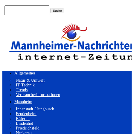
Suchen
nach:
Allgemeines
Natur & Umwelt
IT Technik
Trends
Verbraucherinformationen
Mannheim
Innenstadt / Jungbusch
Feudenheim
Käfertal
Lindenhof
Friedrichsfeld
Neckarau