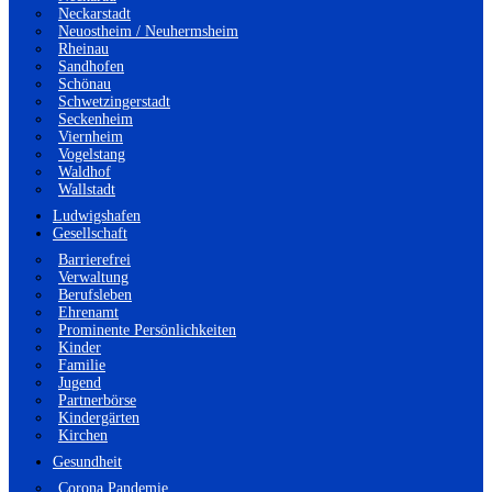
Neckarstadt
Neuostheim / Neuhermsheim
Rheinau
Sandhofen
Schönau
Schwetzingerstadt
Seckenheim
Viernheim
Vogelstang
Waldhof
Wallstadt
Ludwigshafen
Gesellschaft
Barrierefrei
Verwaltung
Berufsleben
Ehrenamt
Prominente Persönlichkeiten
Kinder
Familie
Jugend
Partnerbörse
Kindergärten
Kirchen
Gesundheit
Corona Pandemie