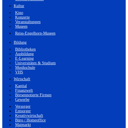
Kultur
Kino
Konzerte
Veranstaltungen
Museen
Reiss-Engelhorn-Museen
Bildung
Bibliotheken
Ausbildung
E-Learning
Universitäten & Studium
Musikschule
VHS
Wirtschaft
Kapital
Finanzwelt
Börsennotierte Firmen
Gewerbe
Versorger
Entsorger
Kreativwirtschaft
Büro / Homeoffice
Maimarkt