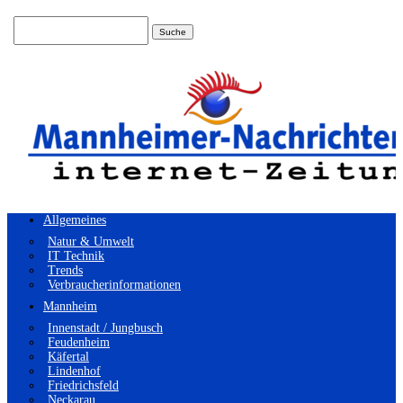
Suchen
nach:
Allgemeines
Natur & Umwelt
IT Technik
Trends
Verbraucherinformationen
Mannheim
Innenstadt / Jungbusch
Feudenheim
Käfertal
Lindenhof
Friedrichsfeld
Neckarau