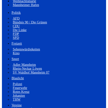
Weihnachtsmarkt
Mannheimer Hafen
Politik
AFD
Bündnis 90 / Die Grünen
CDU
Die Linke
FDP
SPD
Freizeit
Sehenswürdigkeiten
Kino
Sport
Adler Mannheim
Rhein-Neckar Löwen
SV Waldhof Mannheim 07
Blaulicht
Polizei
Feuerwehr
Rotes Kreuz
Johaniter
THW
Vereine