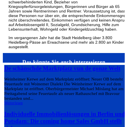
schwerbehinderten Kind, Bezieher von
Kriegsopferfürsorgeleistungen, Bürgerinnen und Bürger ab 65
Jahren sowie Rentnerinnen und Rentner. Voraussetzung ist, dass
diese Personen nur über ein, die entsprechende Einkommensgre
nicht überschreitendes, Einkommen verfügen und keinen Anspruc
auf Arbeitslosengeld II, Sozialgeld, Grundsicherung, Hilfe zum
Lebensunterhalt, Wohngeld oder Kindergeldzuschlag haben.
Im vergangenen Jahr hat die Stadt Heidelberg über 3.800
Heidelberg-Pässe an Erwachsene und mehr als 2.800 an Kinder
ausgestellt.
Das könnte Sie auch interessieren…
De schänschde Marktplatz vun de gonze Welt
Weinheimer Kerwe auf dem Marktplatz eröffnet: Neuer OB besteht
Feuertaufe mit Woinemer Dialekt Die Weinheimer Kerwe auf dem
Marktplatz ist eröffnet. Oberbürgermeister Michael Möslang hat am
Freitagabend seine Feuertaufe als neuer Rathauschef mit Bravour
bestanden und...
Weiterlesen
Individuelle Immobilienlösungen in Berlin und
Potsdam: Die coming home Sales GmbH stellt