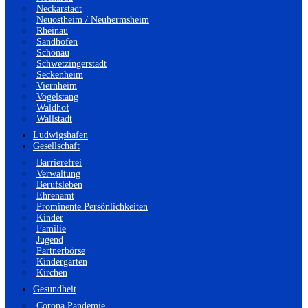
Neckarstadt
Neuostheim / Neuhermsheim
Rheinau
Sandhofen
Schönau
Schwetzingerstadt
Seckenheim
Viernheim
Vogelstang
Waldhof
Wallstadt
Ludwigshafen
Gesellschaft
Barrierefrei
Verwaltung
Berufsleben
Ehrenamt
Prominente Persönlichkeiten
Kinder
Familie
Jugend
Partnerbörse
Kindergärten
Kirchen
Gesundheit
Corona Pandemie