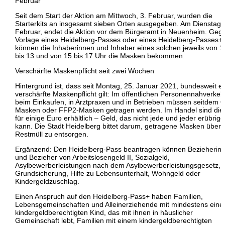
Februar
Seit dem Start der Aktion am Mittwoch, 3. Februar, wurden die
Starterkits an insgesamt sieben Orten ausgegeben. Am Dienstag, 
Februar, endet die Aktion vor dem Bürgeramt in Neuenheim. Geg
Vorlage eines Heidelberg-Passes oder eines Heidelberg-Passes+
können die Inhaberinnen und Inhaber eines solchen jeweils von 1
bis 13 und von 15 bis 17 Uhr die Masken bekommen.
Verschärfte Maskenpflicht seit zwei Wochen
Hintergrund ist, dass seit Montag, 25. Januar 2021, bundesweit e
verschärfte Maskenpflicht gilt: Im öffentlichen Personennahverkeh
beim Einkaufen, in Arztpraxen und in Betrieben müssen seitdem 
Masken oder FFP2-Masken getragen werden. Im Handel sind die
für einige Euro erhältlich – Geld, das nicht jede und jeder erübrig
kann. Die Stadt Heidelberg bittet darum, getragene Masken über
Restmüll zu entsorgen.
Ergänzend: Den Heidelberg-Pass beantragen können Bezieherin
und Bezieher von Arbeitslosengeld II, Sozialgeld,
Asylbewerberleistungen nach dem Asylbewerberleistungsgesetz,
Grundsicherung, Hilfe zu Lebensunterhalt, Wohngeld oder
Kindergeldzuschlag.
Einen Anspruch auf den Heidelberg-Pass+ haben Familien,
Lebensgemeinschaften und Alleinerziehende mit mindestens ein
kindergeldberechtigten Kind, das mit ihnen in häuslicher
Gemeinschaft lebt, Familien mit einem kindergeldberechtigten