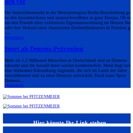
sich vor
Der Immobilienmarkt in der Metropolregion Berlin-Brandenburg geh
zu den dynamischsten und anspruchsvollsten in ganz Europa. Ob es
um den Erwerb einer exklusiven Eigentumswohnung im Herzen Berl
oder den Verkauf eines charmanten Einfamilienhauses in Potsdam ge
–...
Weiterlesen
Sport als Demenz-Prävention
Mehr als 1,5 Millionen Menschen in Deutschland sind an Demenz
erkrankt und die Anzahl derer wächst kontinuierlich. Meist liegt zuvo
eine Alzheimer-Erkrankung zugrunde, die sich im Laufe der Jahre
verschlimmert und zu einer Demenz entwickelt. Doch kann Sport
Demenz...
Weiterlesen
Hier könnte Ihr Link stehen