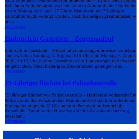
Auto kollidiert in Mannheim mit Straßenbahn – Fahrer leicht verletzt
Bei einem Verkehrsunfall zwischen einem Auto und einer Straßenba
ist am Montag kurz nach 17 Uhr in Mannheim ein 79-jähriger
Autofahrer leicht verletzt worden. Nach bisherigen Erkenntnissen wa
der...
Weiterlesen
Einbruch in Gaststätte – Zeugenaufruf
Einbruch in Gaststätte – Polizei bittet um Zeugenhinweise Unbekann
sind zwischen Sonntag, 2. August, 0:15 Uhr, und Montag, 3. August
2026, 13:15 Uhr, in eine Gaststätte in der Lindenstraße in Schwetzin
eingebrochen. Nach bisherigen Erkenntnissen gelangten die...
Weiterlesen
19-Jähriger flüchtet bei Polizeikontrolle
19-Jähriger flüchtet vor Polizeikontrolle – Haftbefehl vollstreckt Eine
Polizeistreife des Polizeireviers Mannheim-Oststadt kontrollierte am
Montagabend gegen 23 Uhr mehrere Personen im Bereich der
Kunsthalle. Zuvor waren Hinweise auf eine Auseinandersetzung
zwischen...
Weiterlesen