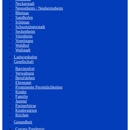
Neckarstadt
Neuostheim / Neuhermsheim
Rheinau
Sandhofen
Schönau
Schwetzingerstadt
Seckenheim
Viernheim
Vogelstang
Waldhof
Wallstadt
Ludwigshafen
Gesellschaft
Barrierefrei
Verwaltung
Berufsleben
Ehrenamt
Prominente Persönlichkeiten
Kinder
Familie
Jugend
Partnerbörse
Kindergärten
Kirchen
Gesundheit
Corona Pandemie