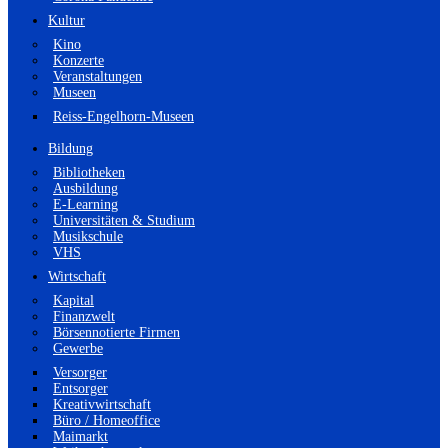
Kultur
Kino
Konzerte
Veranstaltungen
Museen
Reiss-Engelhorn-Museen
Bildung
Bibliotheken
Ausbildung
E-Learning
Universitäten & Studium
Musikschule
VHS
Wirtschaft
Kapital
Finanzwelt
Börsennotierte Firmen
Gewerbe
Versorger
Entsorger
Kreativwirtschaft
Büro / Homeoffice
Maimarkt