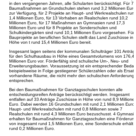
in den vergangenen Jahren, alle Schularten berücksichtigt. Für 7
Baumaßnahmen an Grundschulen stehen rund 3,2 Millionen Euro
zur Verfügung, für 2 Projekte an Haupt- und Werkrealschulen run
1,4 Millionen Euro, für 13 Vorhaben an Realschulen rund 10,2
Millionen Euro, für 17 Maßnahmen an Gymnasien rund 17,3
Millionen Euro und für 8 Projekte an Sonderschulen und
Schulkindergärten sind rund 10,1 Millionen Euro vorgesehen. Für
Bauprojekte an beruflichen Schulen stellt das Land Zuschüsse in
Höhe von t rund 15,4 Millionen Euro bereit.
Insgesamt lagen seitens der kommunalen Schulträger 101 Anträg
für den Schulhausbau in Höhe eines Gesamtvolumens von 176,4
Millionen Euro vor. Förderfähig sind schulische Um-, Neu- und
Erweiterungsbauten. Voraussetzung ist ein entsprechender Bedarf
beispielsweise in Folge gestiegener Schülerzahlen oder als Ersatz
vorhandene Räume, die nicht mehr den schulischen Anforderung
entsprechen.
Bei den Baumaßnahmen für Ganztagsschulen konnten alle
entscheidungsreifen Anträge berücksichtigt werden. Insgesamt
entfallen auf 33 Anträge Zuschüsse in Höhe von rund 8,9 Millione
Euro. Dabei werden 16 Grundschulen mit rund 2,1 Millionen Euro,
Haupt- und Werkrealschulen mit rund 0,8 Millionen sowie 7
Realschulen mit rund 4,3 Millionen Euro bezuschusst. 4 Gymnasi
erhalten für Baumaßnahmen für Ganztagsschulen eine Förderun
von insgesamt rund 1,5 Millionen Euro, eine Sonderschule erhält
rund 0,2 Millionen Euro.