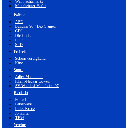
Weihnachtsmarkt
Mannheimer Hafen
Politik
AFD
Bündnis 90 / Die Grünen
CDU
Die Linke
FDP
SPD
Freizeit
Sehenswürdigkeiten
Kino
Sport
Adler Mannheim
Rhein-Neckar Löwen
SV Waldhof Mannheim 07
Blaulicht
Polizei
Feuerwehr
Rotes Kreuz
Johaniter
THW
Vereine