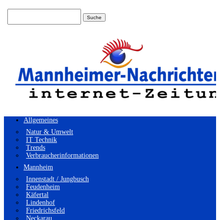
Suchen
nach:
Allgemeines
Natur & Umwelt
IT Technik
Trends
Verbraucherinformationen
Mannheim
Innenstadt / Jungbusch
Feudenheim
Käfertal
Lindenhof
Friedrichsfeld
Neckarau