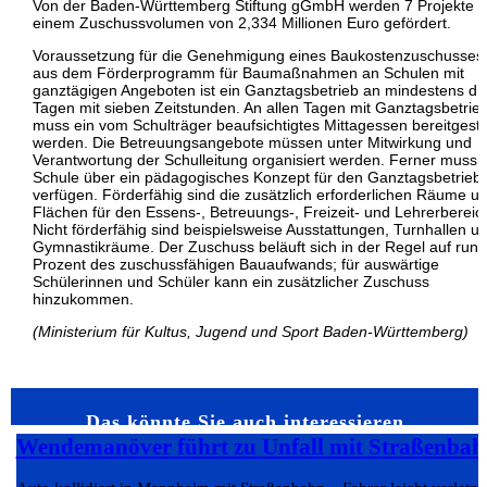
Von der Baden-Württemberg Stiftung gGmbH werden 7 Projekte m
einem Zuschussvolumen von 2,334 Millionen Euro gefördert.
Voraussetzung für die Genehmigung eines Baukostenzuschusses
aus dem Förderprogramm für Baumaßnahmen an Schulen mit
ganztägigen Angeboten ist ein Ganztagsbetrieb an mindestens dr
Tagen mit sieben Zeitstunden. An allen Tagen mit Ganztagsbetrie
muss ein vom Schulträger beaufsichtigtes Mittagessen bereitgestel
werden. Die Betreuungsangebote müssen unter Mitwirkung und
Verantwortung der Schulleitung organisiert werden. Ferner muss 
Schule über ein pädagogisches Konzept für den Ganztagsbetrieb
verfügen. Förderfähig sind die zusätzlich erforderlichen Räume u
Flächen für den Essens-, Betreuungs-, Freizeit- und Lehrerbereic
Nicht förderfähig sind beispielsweise Ausstattungen, Turnhallen u
Gymnastikräume. Der Zuschuss beläuft sich in der Regel auf run
Prozent des zuschussfähigen Bauaufwands; für auswärtige
Schülerinnen und Schüler kann ein zusätzlicher Zuschuss
hinzukommen.
(Ministerium für Kultus, Jugend und Sport Baden-Württemberg)
Das könnte Sie auch interessieren…
Wendemanöver führt zu Unfall mit Straßenbah