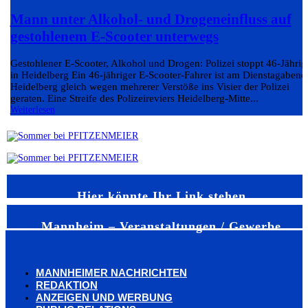
Mann unter Alkohol- und Drogeneinfluss auf
gestohlenem E-Scooter unterwegs
Gestohlener E-Scooter, Alkohol und Drogen: Polizei stoppt 46-Jährig
in Heidelberg Ein 46-jähriger E-Scooter-Fahrer ist am Dienstagabend
Heidelberg gleich wegen mehrerer Verstöße ins Visier der Polizei
geraten. Eine Streife des Polizeireviers Heidelberg-Mitte...
Weiterlesen
Hier könnte Ihr Link stehen
Mannheim – Veranstaltungen / Gewerbe
MANNHEIMER NACHRICHTEN
REDAKTION
ANZEIGEN UND WERBUNG