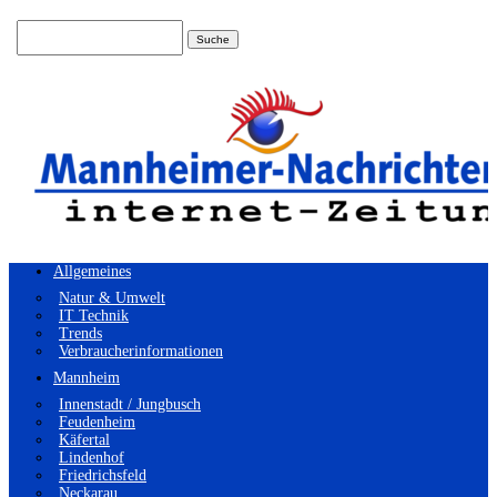
Suchen
nach:
Allgemeines
Natur & Umwelt
IT Technik
Trends
Verbraucherinformationen
Mannheim
Innenstadt / Jungbusch
Feudenheim
Käfertal
Lindenhof
Friedrichsfeld
Neckarau