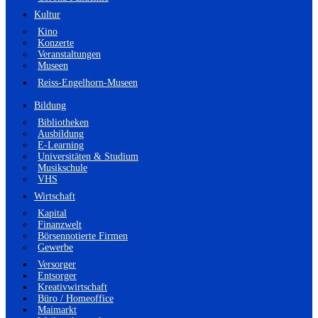
Kultur
Kino
Konzerte
Veranstaltungen
Museen
Reiss-Engelhorn-Museen
Bildung
Bibliotheken
Ausbildung
E-Learning
Universitäten & Studium
Musikschule
VHS
Wirtschaft
Kapital
Finanzwelt
Börsennotierte Firmen
Gewerbe
Versorger
Entsorger
Kreativwirtschaft
Büro / Homeoffice
Maimarkt