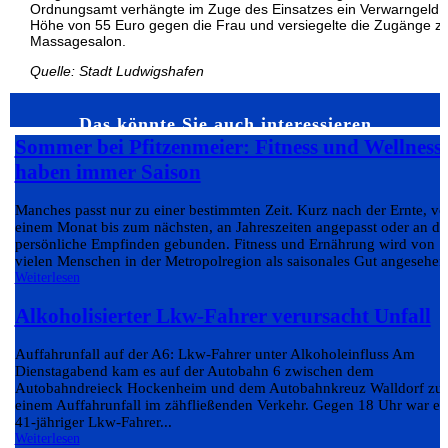
Ordnungsamt verhängte im Zuge des Einsatzes ein Verwarngeld i
Höhe von 55 Euro gegen die Frau und versiegelte die Zugänge 
Massagesalon.
Quelle: Stadt Ludwigshafen
Das könnte Sie auch interessieren…
Sommer bei Pfitzenmeier: Fitness und Wellness
haben immer Saison
Manches passt nur zu einer bestimmten Zeit. Kurz nach der Ernte, v
einem Monat bis zum nächsten, an Jahreszeiten angepasst oder an da
persönliche Empfinden gebunden. Fitness und Ernährung wird von
vielen Menschen in der Metropolregion als saisonales Gut angesehen.
Weiterlesen
Alkoholisierter Lkw-Fahrer verursacht Unfall
Auffahrunfall auf der A6: Lkw-Fahrer unter Alkoholeinfluss Am
Dienstagabend kam es auf der Autobahn 6 zwischen dem
Autobahndreieck Hockenheim und dem Autobahnkreuz Walldorf zu
einem Auffahrunfall im zähfließenden Verkehr. Gegen 18 Uhr war ei
41-jähriger Lkw-Fahrer...
Weiterlesen