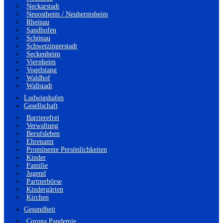
Neckarstadt
Neuostheim / Neuhermsheim
Rheinau
Sandhofen
Schönau
Schwetzingerstadt
Seckenheim
Viernheim
Vogelstang
Waldhof
Wallstadt
Ludwigshafen
Gesellschaft
Barrierefrei
Verwaltung
Berufsleben
Ehrenamt
Prominente Persönlichkeiten
Kinder
Familie
Jugend
Partnerbörse
Kindergärten
Kirchen
Gesundheit
Corona Pandemie