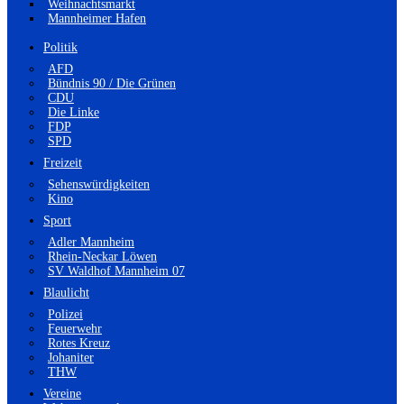
Weihnachtsmarkt
Mannheimer Hafen
Politik
AFD
Bündnis 90 / Die Grünen
CDU
Die Linke
FDP
SPD
Freizeit
Sehenswürdigkeiten
Kino
Sport
Adler Mannheim
Rhein-Neckar Löwen
SV Waldhof Mannheim 07
Blaulicht
Polizei
Feuerwehr
Rotes Kreuz
Johaniter
THW
Vereine