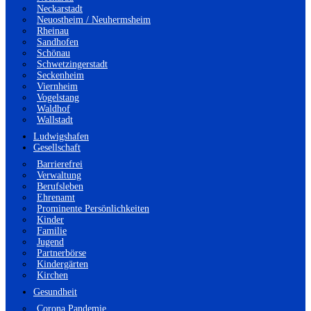
Neckarstadt
Neuostheim / Neuhermsheim
Rheinau
Sandhofen
Schönau
Schwetzingerstadt
Seckenheim
Viernheim
Vogelstang
Waldhof
Wallstadt
Ludwigshafen
Gesellschaft
Barrierefrei
Verwaltung
Berufsleben
Ehrenamt
Prominente Persönlichkeiten
Kinder
Familie
Jugend
Partnerbörse
Kindergärten
Kirchen
Gesundheit
Corona Pandemie