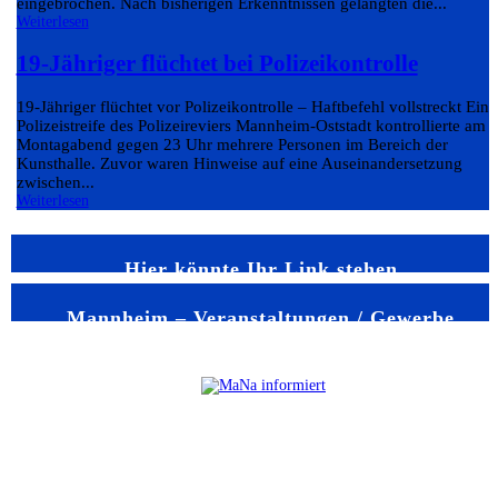
eingebrochen. Nach bisherigen Erkenntnissen gelangten die...
Weiterlesen
19-Jähriger flüchtet bei Polizeikontrolle
19-Jähriger flüchtet vor Polizeikontrolle – Haftbefehl vollstreckt Eine
Polizeistreife des Polizeireviers Mannheim-Oststadt kontrollierte am
Montagabend gegen 23 Uhr mehrere Personen im Bereich der
Kunsthalle. Zuvor waren Hinweise auf eine Auseinandersetzung
zwischen...
Weiterlesen
Hier könnte Ihr Link stehen
Mannheim – Veranstaltungen / Gewerbe