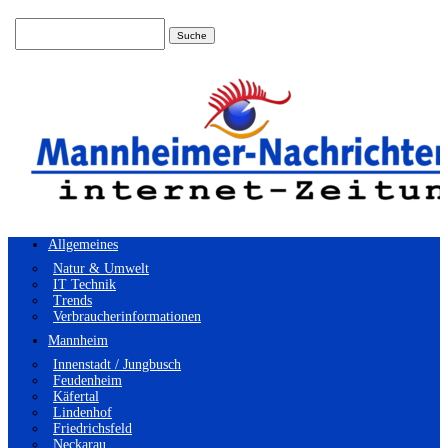
Suchen
nach:
Allgemeines
Natur & Umwelt
IT Technik
Trends
Verbraucherinformationen
Mannheim
Innenstadt / Jungbusch
Feudenheim
Käfertal
Lindenhof
Friedrichsfeld
Neckarau