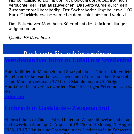
Hierbei kollidierte sie mit dem VW, obwohl der Autofahrer noch
versuchte, der Frau auszuweichen. Das Auto wurde durch den
Zusammenprall beschädigt. Der Sachschaden liegt bei etwa 1.00
Euro. Glücklicherweise wurde bei dem Unfall niemand verletzt.
Das Polizeirevier Mannheim-Käfertal hat die Unfallermittlungen
aufgenommen.
Quelle: PP Mannheim
Das könnte Sie auch interessieren…
Wendemanöver führt zu Unfall mit Straßenbah
Auto kollidiert in Mannheim mit Straßenbahn – Fahrer leicht verletzt
Bei einem Verkehrsunfall zwischen einem Auto und einer Straßenba
ist am Montag kurz nach 17 Uhr in Mannheim ein 79-jähriger
Autofahrer leicht verletzt worden. Nach bisherigen Erkenntnissen wa
der...
Weiterlesen
Einbruch in Gaststätte – Zeugenaufruf
Einbruch in Gaststätte – Polizei bittet um Zeugenhinweise Unbekann
sind zwischen Sonntag, 2. August, 0:15 Uhr, und Montag, 3. August
2026, 13:15 Uhr, in eine Gaststätte in der Lindenstraße in Schwetzin