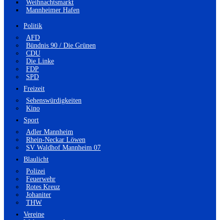
Weihnachtsmarkt
Mannheimer Hafen
Politik
AFD
Bündnis 90 / Die Grünen
CDU
Die Linke
FDP
SPD
Freizeit
Sehenswürdigkeiten
Kino
Sport
Adler Mannheim
Rhein-Neckar Löwen
SV Waldhof Mannheim 07
Blaulicht
Polizei
Feuerwehr
Rotes Kreuz
Johaniter
THW
Vereine