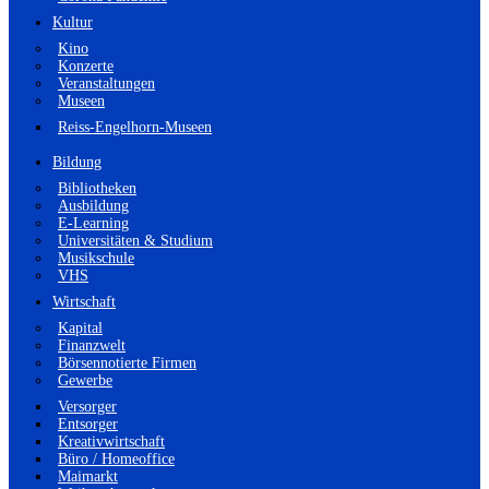
Kultur
Kino
Konzerte
Veranstaltungen
Museen
Reiss-Engelhorn-Museen
Bildung
Bibliotheken
Ausbildung
E-Learning
Universitäten & Studium
Musikschule
VHS
Wirtschaft
Kapital
Finanzwelt
Börsennotierte Firmen
Gewerbe
Versorger
Entsorger
Kreativwirtschaft
Büro / Homeoffice
Maimarkt