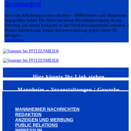
Zeugenaufruf
Streit um Abschleppkosten eskaliert – BMW-Fahrer soll Mitarbeiter
angegriffen haben Ein Streit um einen Abschleppvorgang ist am
Dienstag auf einem Parkplatz in der Neckarvorlandstraße eskaliert. D
Polizei ermittelt nun wegen Körperverletzung gegen einen 35-
jährigen...
Weiterlesen
Hier könnte Ihr Link stehen
Mannheim – Veranstaltungen / Gewerbe
MANNHEIMER NACHRICHTEN
REDAKTION
ANZEIGEN UND WERBUNG
PUBLIC RELATIONS
IMPRESSUM