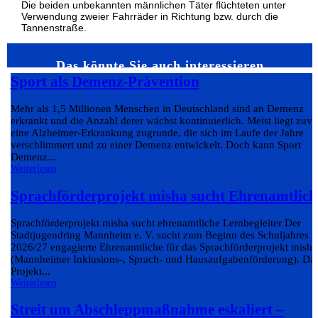
Die beiden unbekannten männlichen Täter flüchteten unter
Verwendung zweier Fahrräder in Richtung bzw. durch die
Tannenstraße.
Das könnte Sie auch interessieren…
Sport als Demenz-Prävention
Mehr als 1,5 Millionen Menschen in Deutschland sind an Demenz
erkrankt und die Anzahl derer wächst kontinuierlich. Meist liegt zuvo
eine Alzheimer-Erkrankung zugrunde, die sich im Laufe der Jahre
verschlimmert und zu einer Demenz entwickelt. Doch kann Sport
Demenz...
Weiterlesen
Sprachförderprojekt misha sucht Ehrenamtlich
Sprachförderprojekt misha sucht ehrenamtliche Lernbegleiter Der
Stadtjugendring Mannheim e. V. sucht zum Beginn des Schuljahres
2026/27 engagierte Ehrenamtliche für das Sprachförderprojekt misha
(Mannheimer Inklusions-, Sprach- und Hausaufgabenförderung). Da
Projekt...
Weiterlesen
Streit um Abschleppmaßnahme eskaliert –