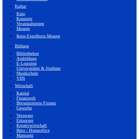
Kultur
Kino
Konzerte
Veranstaltungen
Museen
Reiss-Engelhorn-Museen
Bildung
Bibliotheken
Ausbildung
E-Learning
Universitäten & Studium
Musikschule
VHS
Wirtschaft
Kapital
Finanzwelt
Börsennotierte Firmen
Gewerbe
Versorger
Entsorger
Kreativwirtschaft
Büro / Homeoffice
Maimarkt