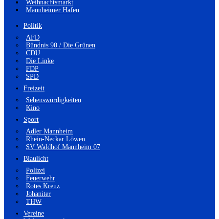
Weihnachtsmarkt
Mannheimer Hafen
Politik
AFD
Bündnis 90 / Die Grünen
CDU
Die Linke
FDP
SPD
Freizeit
Sehenswürdigkeiten
Kino
Sport
Adler Mannheim
Rhein-Neckar Löwen
SV Waldhof Mannheim 07
Blaulicht
Polizei
Feuerwehr
Rotes Kreuz
Johaniter
THW
Vereine