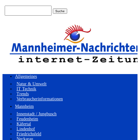
Suchen
nach:
Allgemeines
Natur & Umwelt
IT Technik
Trends
Verbraucherinformationen
Mannheim
Innenstadt / Jungbusch
Feudenheim
Käfertal
Lindenhof
Friedrichsfeld
Neckarau