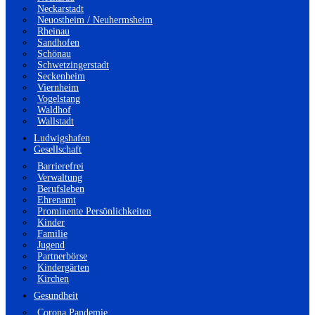
Neckarstadt
Neuostheim / Neuhermsheim
Rheinau
Sandhofen
Schönau
Schwetzingerstadt
Seckenheim
Viernheim
Vogelstang
Waldhof
Wallstadt
Ludwigshafen
Gesellschaft
Barrierefrei
Verwaltung
Berufsleben
Ehrenamt
Prominente Persönlichkeiten
Kinder
Familie
Jugend
Partnerbörse
Kindergärten
Kirchen
Gesundheit
Corona Pandemie