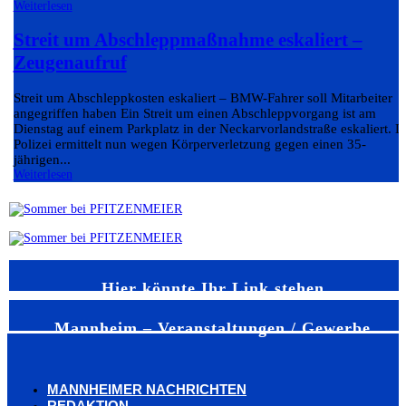
Weiterlesen
Streit um Abschleppmaßnahme eskaliert –
Zeugenaufruf
Streit um Abschleppkosten eskaliert – BMW-Fahrer soll Mitarbeiter
angegriffen haben Ein Streit um einen Abschleppvorgang ist am
Dienstag auf einem Parkplatz in der Neckarvorlandstraße eskaliert. D
Polizei ermittelt nun wegen Körperverletzung gegen einen 35-
jährigen...
Weiterlesen
Hier könnte Ihr Link stehen
Mannheim – Veranstaltungen / Gewerbe
MANNHEIMER NACHRICHTEN
REDAKTION