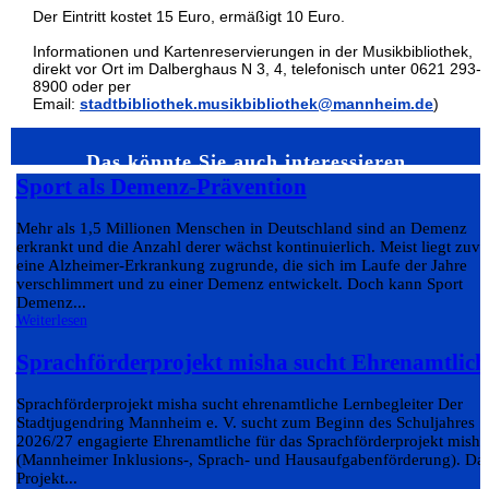
Der Eintritt kostet 15 Euro, ermäßigt 10 Euro.
Informationen und Kartenreservierungen in der Musikbibliothek,
direkt vor Ort im Dalberghaus N 3, 4, telefonisch unter 0621 293-
8900 oder per
Email:
stadtbibliothek.musikbibliothek@mannheim.de
)
Das könnte Sie auch interessieren…
Sport als Demenz-Prävention
Mehr als 1,5 Millionen Menschen in Deutschland sind an Demenz
erkrankt und die Anzahl derer wächst kontinuierlich. Meist liegt zuvo
eine Alzheimer-Erkrankung zugrunde, die sich im Laufe der Jahre
verschlimmert und zu einer Demenz entwickelt. Doch kann Sport
Demenz...
Weiterlesen
Sprachförderprojekt misha sucht Ehrenamtlich
Sprachförderprojekt misha sucht ehrenamtliche Lernbegleiter Der
Stadtjugendring Mannheim e. V. sucht zum Beginn des Schuljahres
2026/27 engagierte Ehrenamtliche für das Sprachförderprojekt misha
(Mannheimer Inklusions-, Sprach- und Hausaufgabenförderung). Da
Projekt...