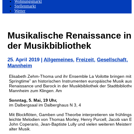
Wohnungsmarkt
Stellenmarkt
Wetter
Musikalische Renaissance in
der Musikbibliothek
25. April 2019
|
Allgemeines
,
Freizeit
,
Gesellschaft
,
Mannheim
Elisabeth Zehm-Thoma und ihr Ensemble La Voilotte bringen mit „
Springtime” an historischen Instrumenten europäische Musik aus
Renaissance und Barock in der Musikbibliothek der Stadtbibliothe
Mannheim zum Klingen. Am
Sonntag, 5. Mai, 19 Uhr,
im Dalbergsaal im Dalberghaus N 3, 4
Mit Blockflöten, Gamben und Theorbe interpretieren sie frühlingsh
leichte Melodien von Thomas Morley, Henry Purcell, Jacob van Ey
John Coperario, Jean-Baptiste Lully und vielen weiteren Meistern
alter Musik.