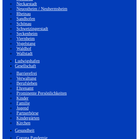
Neckarstadt
Neuostheim / Neuhermsheim
Rheinau
Sandhofen
Schönau
Schwetzingerstadt
Seckenheim
Viernheim
Vogelstang
Waldhof
Wallstadt
Ludwigshafen
Gesellschaft
Barrierefrei
Verwaltung
Berufsleben
Ehrenamt
Prominente Persönlichkeiten
Kinder
Familie
Jugend
Partnerbörse
Kindergärten
Kirchen
Gesundheit
Corona Pandemie