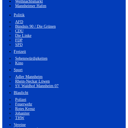
Weihnachtsmarkt
Mannheimer Hafen
Politik
AFD
Bündnis 90 / Die Grünen
CDU
Die Linke
FDP
SPD
Freizeit
Sehenswürdigkeiten
Kino
Sport
Adler Mannheim
Rhein-Neckar Löwen
SV Waldhof Mannheim 07
Blaulicht
Polizei
Feuerwehr
Rotes Kreuz
Johaniter
THW
Vereine