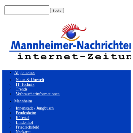
Suchen
nach:
Allgemeines
Natur & Umwelt
IT Technik
Trends
Verbraucherinformationen
Mannheim
Innenstadt / Jungbusch
Feudenheim
Käfertal
Lindenhof
Friedrichsfeld
Neckarau