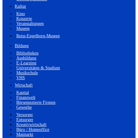
Kultur
Kino
Konzerte
Veranstaltungen
Museen
Reiss-Engelhorn-Museen
Bildung
Bibliotheken
Ausbildung
E-Learning
Universitäten & Studium
Musikschule
VHS
Wirtschaft
Kapital
Finanzwelt
Börsennotierte Firmen
Gewerbe
Versorger
Entsorger
Kreativwirtschaft
Büro / Homeoffice
Maimarkt