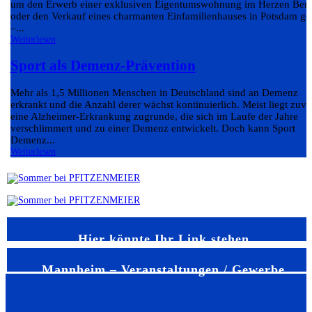
um den Erwerb einer exklusiven Eigentumswohnung im Herzen Berl
oder den Verkauf eines charmanten Einfamilienhauses in Potsdam ge
–...
Weiterlesen
Sport als Demenz-Prävention
Mehr als 1,5 Millionen Menschen in Deutschland sind an Demenz
erkrankt und die Anzahl derer wächst kontinuierlich. Meist liegt zuvo
eine Alzheimer-Erkrankung zugrunde, die sich im Laufe der Jahre
verschlimmert und zu einer Demenz entwickelt. Doch kann Sport
Demenz...
Weiterlesen
Hier könnte Ihr Link stehen
Mannheim – Veranstaltungen / Gewerbe