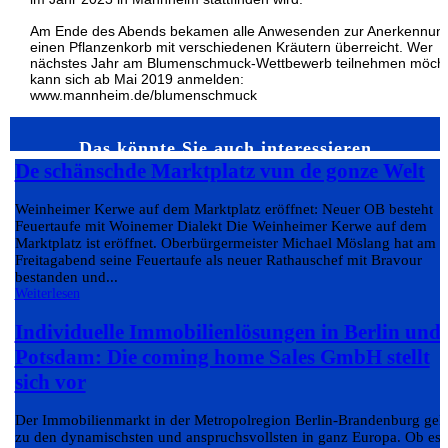
Am Ende des Abends bekamen alle Anwesenden zur Anerkennun
einen Pflanzenkorb mit verschiedenen Kräutern überreicht. Wer
nächstes Jahr am Blumenschmuck-Wettbewerb teilnehmen möcht
kann sich ab Mai 2019 anmelden:
www.mannheim.de/blumenschmuck
Das könnte Sie auch interessieren…
De schänschde Marktplatz vun de gonze Welt
Weinheimer Kerwe auf dem Marktplatz eröffnet: Neuer OB besteht
Feuertaufe mit Woinemer Dialekt Die Weinheimer Kerwe auf dem
Marktplatz ist eröffnet. Oberbürgermeister Michael Möslang hat am
Freitagabend seine Feuertaufe als neuer Rathauschef mit Bravour
bestanden und...
Weiterlesen
Individuelle Immobilienlösungen in Berlin und
Potsdam: Die coming home Sales GmbH stellt
sich vor
Der Immobilienmarkt in der Metropolregion Berlin-Brandenburg geh
zu den dynamischsten und anspruchsvollsten in ganz Europa. Ob es