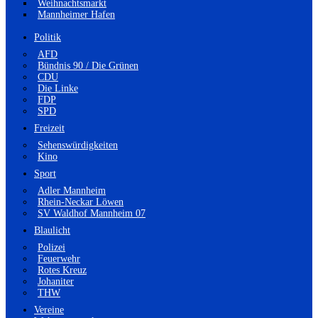
Weihnachtsmarkt
Mannheimer Hafen
Politik
AFD
Bündnis 90 / Die Grünen
CDU
Die Linke
FDP
SPD
Freizeit
Sehenswürdigkeiten
Kino
Sport
Adler Mannheim
Rhein-Neckar Löwen
SV Waldhof Mannheim 07
Blaulicht
Polizei
Feuerwehr
Rotes Kreuz
Johaniter
THW
Vereine