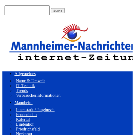
Suchen
nach:
Allgemeines
Natur & Umwelt
IT Technik
Trends
Verbraucherinformationen
Mannheim
Innenstadt / Jungbusch
Feudenheim
Käfertal
Lindenhof
Friedrichsfeld
Neckarau