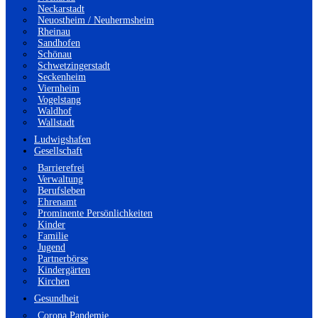
Neckarstadt
Neuostheim / Neuhermsheim
Rheinau
Sandhofen
Schönau
Schwetzingerstadt
Seckenheim
Viernheim
Vogelstang
Waldhof
Wallstadt
Ludwigshafen
Gesellschaft
Barrierefrei
Verwaltung
Berufsleben
Ehrenamt
Prominente Persönlichkeiten
Kinder
Familie
Jugend
Partnerbörse
Kindergärten
Kirchen
Gesundheit
Corona Pandemie