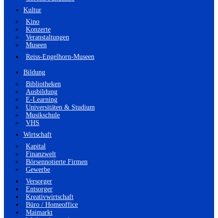
Kultur
Kino
Konzerte
Veranstaltungen
Museen
Reiss-Engelhorn-Museen
Bildung
Bibliotheken
Ausbildung
E-Learning
Universitäten & Studium
Musikschule
VHS
Wirtschaft
Kapital
Finanzwelt
Börsennotierte Firmen
Gewerbe
Versorger
Entsorger
Kreativwirtschaft
Büro / Homeoffice
Maimarkt