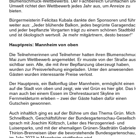
Blumenschmuck-Wettbewerbs. Der Fachbereich Grünflächen und
Umwelt richtet den Wettbewerb jedes Jahr aus, um Anreize zu
bieten.
Bürgermeisterin Felicitas Kubala dankte den Sponsoren und führt
weiter aus: „Jeder blühende Balkon, jedes begrünte Garagendach
und jeder bepflanzte Vorgarten trägt zu einem schönen Stadtbild 
und ist ökologisch wertvoll. Je mehr mitgärtnern, desto besser!“
Hauptpreis: Mannheim von oben
Die Teilnehmerinnen und Teilnehmer hatten ihren Blumenschmuc
Mai zum Wettbewerb angemeldet. Er musste von der Straße aus
sichtbar sein. Alle, die mit ihrer Bepflanzung überzeugt haben,
wurden zur Preisverleihung eingeladen. Unter den anwesenden
Gästen wurden interessante Preise verlost.
Der Hauptpreis, ein Ballonflug über Mannheim, ermöglicht einen B
auf die Stadt von oben und zeigt, wie viel Grün es hier gibt. Das 
man auch bei einem Essen im Drehrestaurant Skyline im
Fernmeldeturm erleben – zwei der Gäste haben dafür einen
Gutschein gewonnen.
Auch inhaltlich ging es auf der Bühne um das Thema Grün. Micha
Schnellbach, Geschäftsführer der Bundesgartenschau-Gesellschaf
sprach mit Joachim Költzsch, Leiter des Herzogenried- und
Luisenparks, und mit der ehemaligen Grünen-Stadträtin Gabriele
Thirion-Brenneisen über die bevorstehende Bundesgartenschau, 
im Jahr 2023 in Mannheim stattfinden wird.