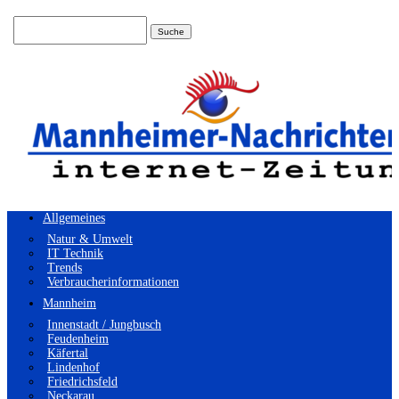
Suchen
nach:
Allgemeines
Natur & Umwelt
IT Technik
Trends
Verbraucherinformationen
Mannheim
Innenstadt / Jungbusch
Feudenheim
Käfertal
Lindenhof
Friedrichsfeld
Neckarau