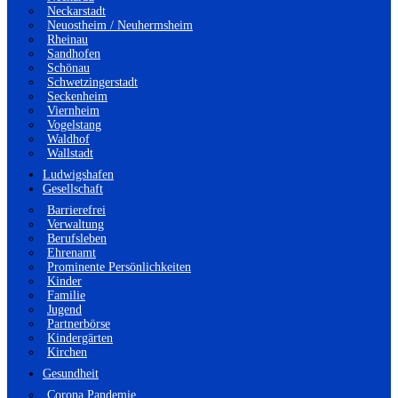
Neckarstadt
Neuostheim / Neuhermsheim
Rheinau
Sandhofen
Schönau
Schwetzingerstadt
Seckenheim
Viernheim
Vogelstang
Waldhof
Wallstadt
Ludwigshafen
Gesellschaft
Barrierefrei
Verwaltung
Berufsleben
Ehrenamt
Prominente Persönlichkeiten
Kinder
Familie
Jugend
Partnerbörse
Kindergärten
Kirchen
Gesundheit
Corona Pandemie