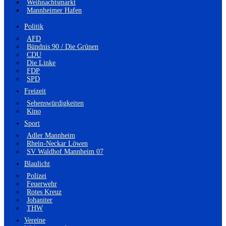
Weihnachtsmarkt
Mannheimer Hafen
Politik
AFD
Bündnis 90 / Die Grünen
CDU
Die Linke
FDP
SPD
Freizeit
Sehenswürdigkeiten
Kino
Sport
Adler Mannheim
Rhein-Neckar Löwen
SV Waldhof Mannheim 07
Blaulicht
Polizei
Feuerwehr
Rotes Kreuz
Johaniter
THW
Vereine