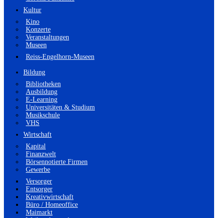
Kultur
Kino
Konzerte
Veranstaltungen
Museen
Reiss-Engelhorn-Museen
Bildung
Bibliotheken
Ausbildung
E-Learning
Universitäten & Studium
Musikschule
VHS
Wirtschaft
Kapital
Finanzwelt
Börsennotierte Firmen
Gewerbe
Versorger
Entsorger
Kreativwirtschaft
Büro / Homeoffice
Maimarkt