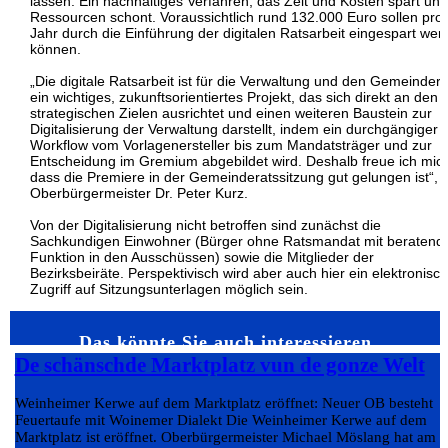
lassen. Ein nachhaltiges Verfahren, das Zeit und Kosten spart und
Ressourcen schont. Voraussichtlich rund 132.000 Euro sollen pro
Jahr durch die Einführung der digitalen Ratsarbeit eingespart wer
können.
„Die digitale Ratsarbeit ist für die Verwaltung und den Gemeindera
ein wichtiges, zukunftsorientiertes Projekt, das sich direkt an den
strategischen Zielen ausrichtet und einen weiteren Baustein zur
Digitalisierung der Verwaltung darstellt, indem ein durchgängiger
Workflow vom Vorlagenersteller bis zum Mandatsträger und zur
Entscheidung im Gremium abgebildet wird. Deshalb freue ich mic
dass die Premiere in der Gemeinderatssitzung gut gelungen ist“, 
Oberbürgermeister Dr. Peter Kurz.
Von der Digitalisierung nicht betroffen sind zunächst die
Sachkundigen Einwohner (Bürger ohne Ratsmandat mit beratend
Funktion in den Ausschüssen) sowie die Mitglieder der
Bezirksbeiräte. Perspektivisch wird aber auch hier ein elektronisc
Zugriff auf Sitzungsunterlagen möglich sein.
Das könnte Sie auch interessieren…
De schänschde Marktplatz vun de gonze Welt
Weinheimer Kerwe auf dem Marktplatz eröffnet: Neuer OB besteht
Feuertaufe mit Woinemer Dialekt Die Weinheimer Kerwe auf dem
Marktplatz ist eröffnet. Oberbürgermeister Michael Möslang hat am