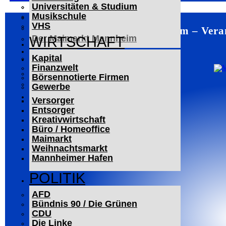
Universitäten & Studium
Der Mannheimer Wasserturm
Musikschule
Das Technoseum Mannheim
VHS
Die Alte Feuerwache
Mannheim – Veran
Der Maimarkt Mannheim
WIRTSCHAFT
LESERBRIEFE
Kapital
ARCHIV
Finanzwelt
Das Neueste
Börsennotierte Firmen
Leitartikel
Gewerbe
WERBUNG
Versorger
Entsorger
Kreativwirtschaft
Büro / Homeoffice
Maimarkt
Weihnachtsmarkt
Mannheimer Hafen
POLITIK
AFD
Bündnis 90 / Die Grünen
CDU
Die Linke