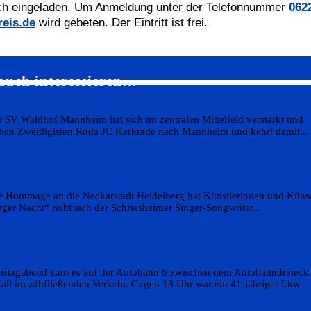
lich eingeladen. Um Anmeldung unter der Telefonnummer
062
reis.de
wird gebeten. Der Eintritt ist frei.
auch interessieren…
r SV Waldhof Mannheim hat sich im zentralen Mittelfeld verstärkt und
schen Zweitligisten Roda JC Kerkrade nach Mannheim und kehrt damit...
he Hommage an die Neckarstadt Heidelberg hat Künstlerinnen und Künst
rger Nacht“ reiht sich der Schriesheimer Singer-Songwriter...
ienstagabend kam es auf der Autobahn 6 zwischen dem Autobahndreieck
l im zähfließenden Verkehr. Gegen 18 Uhr war ein 41-jähriger Lkw-