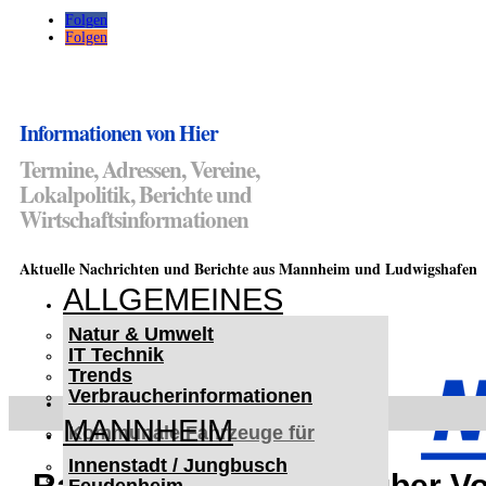
Folgen
Folgen
Informationen von Hier
Termine, Adressen, Vereine,
Lokalpolitik, Berichte und
Wirtschaftsinformationen
Aktuelle Nachrichten und Berichte aus Mannheim und Ludwigshafen
ALLGEMEINES
Natur & Umwelt
IT Technik
Trends
Verbraucherinformationen
< UKRAINE >
MANNHEIM
Kommunale Fahrzeuge für
Czernowitz
Innenstadt / Jungbusch
Nutzfahrzeuge für Czernowitz
Rauenberg: „Was Sie über Vo