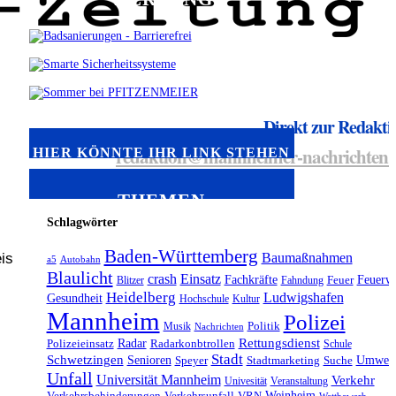
Direkt zur Redakti
redaktion@mannheimer-nachrichten.
HIER KÖNNTE IHR LINK STEHEN
THEMEN
Schlagwörter
Baden-Württemberg
is
Baumaßnahmen
a5
Autobahn
Blaulicht
crash
Einsatz
Fachkräfte
Feuerw
Blitzer
Fahndung
Feuer
Heidelberg
Ludwigshafen
Gesundheit
Hochschule
Kultur
Mannheim
Polizei
Musik
Politik
Nachrichten
Radar
Rettungsdienst
Polizeieinsatz
Radarkonbtrollen
Schule
Stadt
Schwetzingen
Senioren
Umwelt
Speyer
Stadtmarketing
Suche
Unfall
Universität Mannheim
Verkehr
Univesität
Veranstaltung
Weinheim