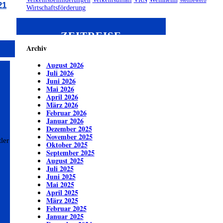
Verkehrsbehinderungen
Verkehrsunfall
VRN
Wettbewerb
21
Wirtschaftsförderung
ZEITREISE
Archiv
August 2026
Juli 2026
Juni 2026
Mai 2026
April 2026
März 2026
Februar 2026
Januar 2026
Dezember 2025
November 2025
ler
Oktober 2025
September 2025
August 2025
Juli 2025
Juni 2025
Mai 2025
April 2025
März 2025
Februar 2025
Januar 2025