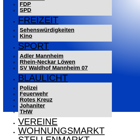
FDP
SPD
FREIZEIT
Sehenswürdigkeiten
Kino
SPORT
Adler Mannheim
Rhein-Neckar Löwen
SV Waldhof Mannheim 07
BLAULICHT
Polizei
Feuerwehr
Rotes Kreuz
Johaniter
THW
VEREINE
WOHNUNGSMARKT
STELLENMARKT