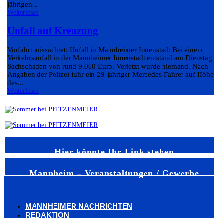
jährigen...
Weiterlesen
Unfall auf Kreuzung
Vorfahrt missachtet: Unfall in Mannheimer Innenstadt Bei einem
Verkehrsunfall in der Mannheimer Innenstadt entstand am Dienstag e
Sachschaden von rund 9.000 Euro. Verletzt wurde niemand. Nach
Angaben der Polizei fuhr ein 29-jähriger Mercedes-Fahrer auf Höhe
des...
Weiterlesen
Hier könnte Ihr Link stehen
Mannheim – Veranstaltungen / Gewerbe
MANNHEIMER NACHRICHTEN
REDAKTION