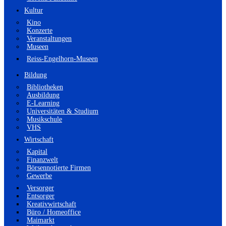
Kultur
Kino
Konzerte
Veranstaltungen
Museen
Reiss-Engelhorn-Museen
Bildung
Bibliotheken
Ausbildung
E-Learning
Universitäten & Studium
Musikschule
VHS
Wirtschaft
Kapital
Finanzwelt
Börsennotierte Firmen
Gewerbe
Versorger
Entsorger
Kreativwirtschaft
Büro / Homeoffice
Maimarkt