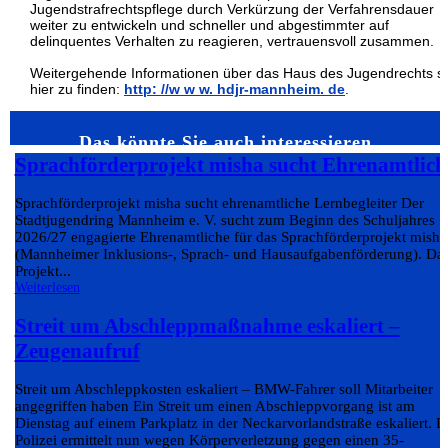
Jugendstrafrechtspflege durch Verkürzung der Verfahrensdauer
weiter zu entwickeln und schneller und abgestimmter auf
delinquentes Verhalten zu reagieren, vertrauensvoll zusammen.
Weitergehende Informationen über das Haus des Jugendrechts s
hier zu finden:
http: //w w w. hdjr-mannheim. de
.
Das könnte Sie auch interessieren…
Sprachförderprojekt misha sucht Ehrenamtlich
Sprachförderprojekt misha sucht ehrenamtliche Lernbegleiter Der
Stadtjugendring Mannheim e. V. sucht zum Beginn des Schuljahres
2026/27 engagierte Ehrenamtliche für das Sprachförderprojekt misha
(Mannheimer Inklusions-, Sprach- und Hausaufgabenförderung). Da
Projekt...
Weiterlesen
Streit um Abschleppmaßnahme eskaliert –
Zeugenaufruf
Streit um Abschleppkosten eskaliert – BMW-Fahrer soll Mitarbeiter
angegriffen haben Ein Streit um einen Abschleppvorgang ist am
Dienstag auf einem Parkplatz in der Neckarvorlandstraße eskaliert. D
Polizei ermittelt nun wegen Körperverletzung gegen einen 35-