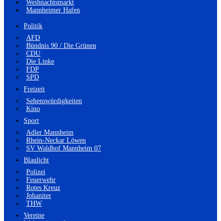
Weihnachtsmarkt
Mannheimer Hafen
Politik
AFD
Bündnis 90 / Die Grünen
CDU
Die Linke
FDP
SPD
Freizeit
Sehenswürdigkeiten
Kino
Sport
Adler Mannheim
Rhein-Neckar Löwen
SV Waldhof Mannheim 07
Blaulicht
Polizei
Feuerwehr
Rotes Kreuz
Johaniter
THW
Vereine