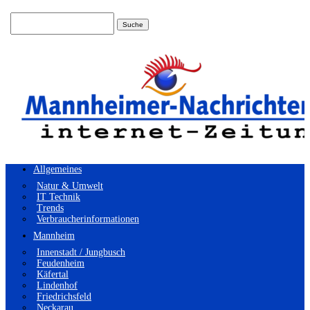
Suchen
nach:
Allgemeines
Natur & Umwelt
IT Technik
Trends
Verbraucherinformationen
Mannheim
Innenstadt / Jungbusch
Feudenheim
Käfertal
Lindenhof
Friedrichsfeld
Neckarau