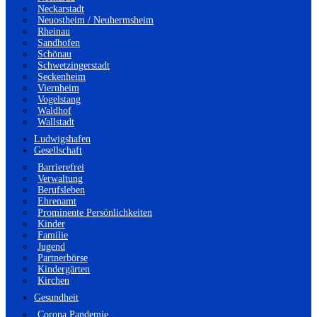
Neckarstadt
Neuostheim / Neuhermsheim
Rheinau
Sandhofen
Schönau
Schwetzingerstadt
Seckenheim
Viernheim
Vogelstang
Waldhof
Wallstadt
Ludwigshafen
Gesellschaft
Barrierefrei
Verwaltung
Berufsleben
Ehrenamt
Prominente Persönlichkeiten
Kinder
Familie
Jugend
Partnerbörse
Kindergärten
Kirchen
Gesundheit
Corona Pandemie