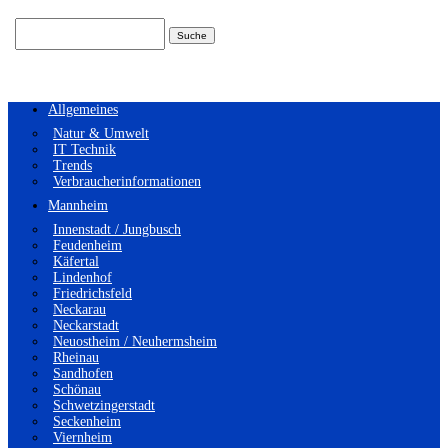
Suchen
nach:
Allgemeines
Natur & Umwelt
IT Technik
Trends
Verbraucherinformationen
Mannheim
Innenstadt / Jungbusch
Feudenheim
Käfertal
Lindenhof
Friedrichsfeld
Neckarau
Neckarstadt
Neuostheim / Neuhermsheim
Rheinau
Sandhofen
Schönau
Schwetzingerstadt
Seckenheim
Viernheim