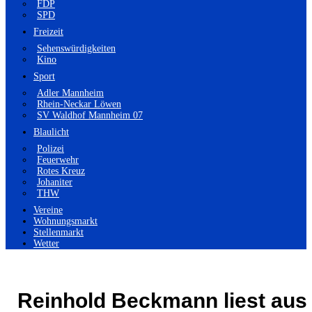
FDP
SPD
Freizeit
Sehenswürdigkeiten
Kino
Sport
Adler Mannheim
Rhein-Neckar Löwen
SV Waldhof Mannheim 07
Blaulicht
Polizei
Feuerwehr
Rotes Kreuz
Johaniter
THW
Vereine
Wohnungsmarkt
Stellenmarkt
Wetter
Reinhold Beckmann liest aus