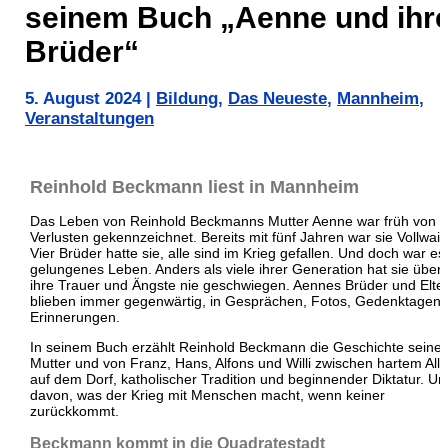
seinem Buch „Aenne und ihr
Brüder“
5. August 2024
|
Bildung
,
Das Neueste
,
Mannheim
,
Veranstaltungen
Reinhold Beckmann liest in Mannheim
Das Leben von Reinhold Beckmanns Mutter Aenne war früh von
Verlusten gekennzeichnet. Bereits mit fünf Jahren war sie Vollwais
Vier Brüder hatte sie, alle sind im Krieg gefallen. Und doch war es
gelungenes Leben. Anders als viele ihrer Generation hat sie über
ihre Trauer und Ängste nie geschwiegen. Aennes Brüder und Elte
blieben immer gegenwärtig, in Gesprächen, Fotos, Gedenktagen
Erinnerungen.
In seinem Buch erzählt Reinhold Beckmann die Geschichte seiner
Mutter und von Franz, Hans, Alfons und Willi zwischen hartem Allt
auf dem Dorf, katholischer Tradition und beginnender Diktatur. Un
davon, was der Krieg mit Menschen macht, wenn keiner
zurückkommt.
Beckmann kommt in die Quadratestadt