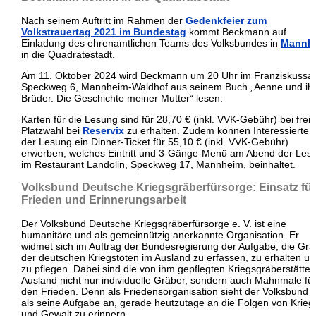
Nach seinem Auftritt im Rahmen der
Gedenkfeier zum
Volkstrauertag 2021 im Bundestag
kommt Beckmann auf
Einladung des ehrenamtlichen Teams des Volksbundes in
Mannh
in die Quadratestadt.
Am 11. Oktober 2024 wird Beckmann um 20 Uhr im Franziskussaa
Speckweg 6, Mannheim-Waldhof aus seinem Buch „Aenne und ih
Brüder. Die Geschichte meiner Mutter“ lesen.
Karten für die Lesung sind für 28,70 € (inkl. VVK-Gebühr) bei freie
Platzwahl bei
Reservix
zu erhalten. Zudem können Interessierte 
der Lesung ein Dinner-Ticket für 55,10 € (inkl. VVK-Gebühr)
erwerben, welches Eintritt und 3-Gänge-Menü am Abend der Les
im Restaurant Landolin, Speckweg 17, Mannheim, beinhaltet.
Volksbund Deutsche Kriegsgräberfürsorge: Einsatz für
Frieden und Erinnerungsarbeit
Der Volksbund Deutsche Kriegsgräberfürsorge e. V. ist eine
humanitäre und als gemeinnützig anerkannte Organisation. Er
widmet sich im Auftrag der Bundesregierung der Aufgabe, die Grä
der deutschen Kriegstoten im Ausland zu erfassen, zu erhalten u
zu pflegen. Dabei sind die von ihm gepflegten Kriegsgräberstätten
Ausland nicht nur individuelle Gräber, sondern auch Mahnmale fü
den Frieden. Denn als Friedensorganisation sieht der Volksbund 
als seine Aufgabe an, gerade heutzutage an die Folgen von Krieg
und Gewalt zu erinnern.