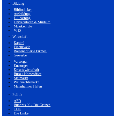
Bildung
Bibliotheken
Ausbildung
E-Learning
Universitäten & Studium
Musikschule
VHS
Wirtschaft
Kapital
Finanzwelt
Börsennotierte Firmen
Gewerbe
Versorger
Entsorger
Kreativwirtschaft
Büro / Homeoffice
Maimarkt
Weihnachtsmarkt
Mannheimer Hafen
Politik
AFD
Bündnis 90 / Die Grünen
CDU
Die Linke