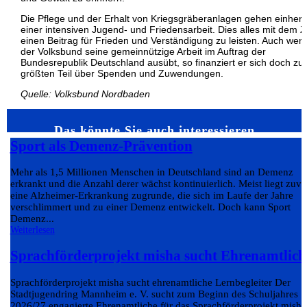
Die Pflege und der Erhalt von Kriegsgräberanlagen gehen einher 
einer intensiven Jugend- und Friedensarbeit. Dies alles mit dem Zi
einen Beitrag für Frieden und Verständigung zu leisten. Auch wen
der Volksbund seine gemeinnützige Arbeit im Auftrag der
Bundesrepublik Deutschland ausübt, so finanziert er sich doch z
größten Teil über Spenden und Zuwendungen.
Quelle:
Volksbund Nordbaden
Das könnte Sie auch interessieren…
Sport als Demenz-Prävention
Mehr als 1,5 Millionen Menschen in Deutschland sind an Demenz
erkrankt und die Anzahl derer wächst kontinuierlich. Meist liegt zuvo
eine Alzheimer-Erkrankung zugrunde, die sich im Laufe der Jahre
verschlimmert und zu einer Demenz entwickelt. Doch kann Sport
Demenz...
Weiterlesen
Sprachförderprojekt misha sucht Ehrenamtlich
Sprachförderprojekt misha sucht ehrenamtliche Lernbegleiter Der
Stadtjugendring Mannheim e. V. sucht zum Beginn des Schuljahres
2026/27 engagierte Ehrenamtliche für das Sprachförderprojekt misha