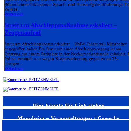
(Mannheimer Inklusions-, Sprach- und Hausaufgabenförderung). Da
Projekt...
Weiterlesen
Streit um Abschleppmaßnahme eskaliert –
Zeugenaufruf
Streit um Abschleppkosten eskaliert – BMW-Fahrer soll Mitarbeiter
angegriffen haben Ein Streit um einen Abschleppvorgang ist am
Dienstag auf einem Parkplatz in der Neckarvorlandstraße eskaliert. D
Polizei ermittelt nun wegen Körperverletzung gegen einen 35-
jährigen...
Weiterlesen
Hier könnte Ihr Link stehen
Mannheim – Veranstaltungen / Gewerbe