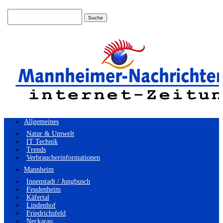
Suchen
nach:
Allgemeines
Natur & Umwelt
IT Technik
Trends
Verbraucherinformationen
Mannheim
Innenstadt / Jungbusch
Feudenheim
Käfertal
Lindenhof
Friedrichsfeld
Neckarau