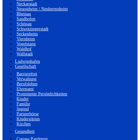
Neckarstadt
Neuostheim / Neuhermsheim
Rheinau
Sandhofen
Schönau
Schwetzingerstadt
Seckenheim
Viernheim
Vogelstang
Waldhof
Wallstadt
Ludwigshafen
Gesellschaft
Barrierefrei
Verwaltung
Berufsleben
Ehrenamt
Prominente Persönlichkeiten
Kinder
Familie
Jugend
Partnerbörse
Kindergärten
Kirchen
Gesundheit
Corona Pandemie