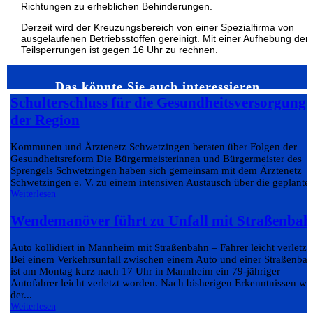
Richtungen zu erheblichen Behinderungen.
Derzeit wird der Kreuzungsbereich von einer Spezialfirma von
ausgelaufenen Betriebsstoffen gereinigt. Mit einer Aufhebung der
Teilsperrungen ist gegen 16 Uhr zu rechnen.
Das könnte Sie auch interessieren…
Schulterschluss für die Gesundheitsversorgung 
der Region
Kommunen und Ärztenetz Schwetzingen beraten über Folgen der
Gesundheitsreform Die Bürgermeisterinnen und Bürgermeister des
Sprengels Schwetzingen haben sich gemeinsam mit dem Ärztenetz
Schwetzingen e. V. zu einem intensiven Austausch über die geplante.
Weiterlesen
Wendemanöver führt zu Unfall mit Straßenbah
Auto kollidiert in Mannheim mit Straßenbahn – Fahrer leicht verletzt
Bei einem Verkehrsunfall zwischen einem Auto und einer Straßenba
ist am Montag kurz nach 17 Uhr in Mannheim ein 79-jähriger
Autofahrer leicht verletzt worden. Nach bisherigen Erkenntnissen wa
der...
Weiterlesen