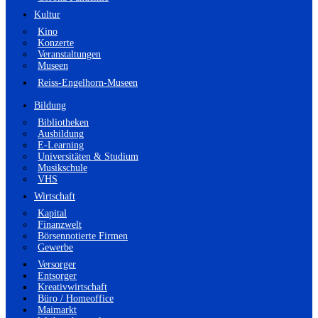
Kultur
Kino
Konzerte
Veranstaltungen
Museen
Reiss-Engelhorn-Museen
Bildung
Bibliotheken
Ausbildung
E-Learning
Universitäten & Studium
Musikschule
VHS
Wirtschaft
Kapital
Finanzwelt
Börsennotierte Firmen
Gewerbe
Versorger
Entsorger
Kreativwirtschaft
Büro / Homeoffice
Maimarkt