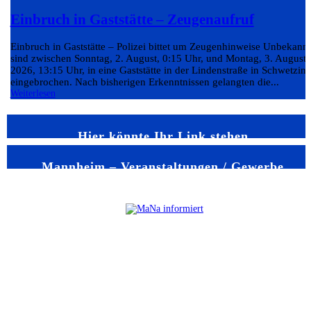
Einbruch in Gaststätte – Zeugenaufruf
Einbruch in Gaststätte – Polizei bittet um Zeugenhinweise Unbekann
sind zwischen Sonntag, 2. August, 0:15 Uhr, und Montag, 3. August
2026, 13:15 Uhr, in eine Gaststätte in der Lindenstraße in Schwetzin
eingebrochen. Nach bisherigen Erkenntnissen gelangten die...
Weiterlesen
Hier könnte Ihr Link stehen
Mannheim – Veranstaltungen / Gewerbe