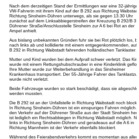
Nach dem derzeitigen Stand der Ermittlungen war eine 32-jährige
VW-Fahrerin mit ihrem Kind auf der B 292 aus Richtung Waibstadt
Richtung Sinsheim-Dühren unterwegs, als sie gegen 13.30 Uhr
zunächst auf dem Linksabbiegerstreifen der Kreuzung B 292/B 39
Dührener Straße/Anschlusstelle Sinsheim zur A 6 bei Rot an der
Ampel anhielt.
Aus bislang unbekannten Gründen fuhr sie bei Rot plötzlich los, b
nach links ab und kollidierte mit einem entgegenkommenden, auf 
B 292 in Richtung Waibstadt fahrenden holländischen Tanklaster.
Mutter und Kind wurden bei dem Aufprall schwer verletzt. Das Kin
wurde mit einem Rettungshubschrauber in eine Kinderklinik geflo
Ihre Mutter wurde zur Weiterbehandlung in das Sinsheimer
Krankenhaus transportiert. Der 55-Jährige Fahrer des Tanklastzu
wurde nicht verletzt.
Beide Fahrzeuge wurden so stark beschädigt, dass sie abgeschle
werden mussten.
Die B 292 ist an der Unfallstelle in Richtung Waibstadt noch blockie
In Richtung Sinsheim-Dühren ist ein einspuriges Fahren möglich. 
den Verkehr auf der Dührener Straße aus der Stadt Sinsheim her
ist lediglich ein Rechtsabbiegen in Richtung Waibstadt möglich. N
links in Richtung Sinsheim-Dühren und geradeaus auf die A 6 in
Richtung Mannheim ist der Verkehr ebenfalls blockiert.
Während des Feierabendverkehrs kommt es momentan aus allen