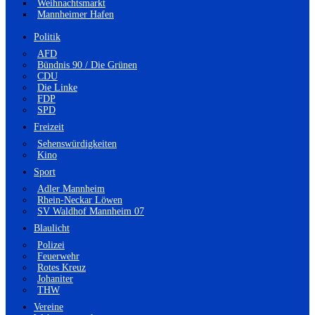
Weihnachtsmarkt
Mannheimer Hafen
Politik
AFD
Bündnis 90 / Die Grünen
CDU
Die Linke
FDP
SPD
Freizeit
Sehenswürdigkeiten
Kino
Sport
Adler Mannheim
Rhein-Neckar Löwen
SV Waldhof Mannheim 07
Blaulicht
Polizei
Feuerwehr
Rotes Kreuz
Johaniter
THW
Vereine