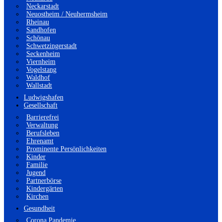
Neckarstadt
Neuostheim / Neuhermsheim
Rheinau
Sandhofen
Schönau
Schwetzingerstadt
Seckenheim
Viernheim
Vogelstang
Waldhof
Wallstadt
Ludwigshafen
Gesellschaft
Barrierefrei
Verwaltung
Berufsleben
Ehrenamt
Prominente Persönlichkeiten
Kinder
Familie
Jugend
Partnerbörse
Kindergärten
Kirchen
Gesundheit
Corona Pandemie