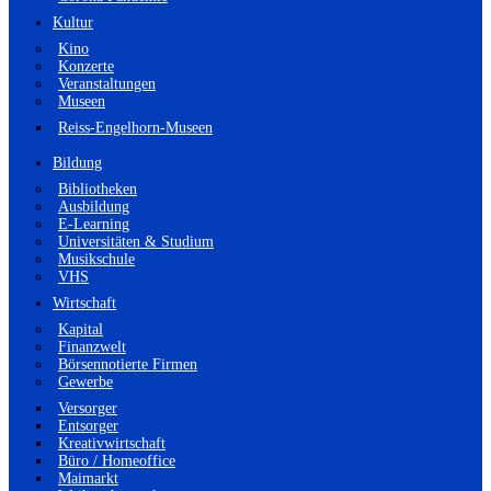
Kultur
Kino
Konzerte
Veranstaltungen
Museen
Reiss-Engelhorn-Museen
Bildung
Bibliotheken
Ausbildung
E-Learning
Universitäten & Studium
Musikschule
VHS
Wirtschaft
Kapital
Finanzwelt
Börsennotierte Firmen
Gewerbe
Versorger
Entsorger
Kreativwirtschaft
Büro / Homeoffice
Maimarkt