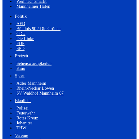
Weihnachtsmarkt
Mannheimer Hafen
Politik
AFD
Bündnis 90 / Die Grünen
CDU
Die Linke
FDP
SPD
Freizeit
Sehenswürdigkeiten
Kino
Sport
Adler Mannheim
Rhein-Neckar Löwen
SV Waldhof Mannheim 07
Blaulicht
Polizei
Feuerwehr
Rotes Kreuz
Johaniter
THW
Vereine