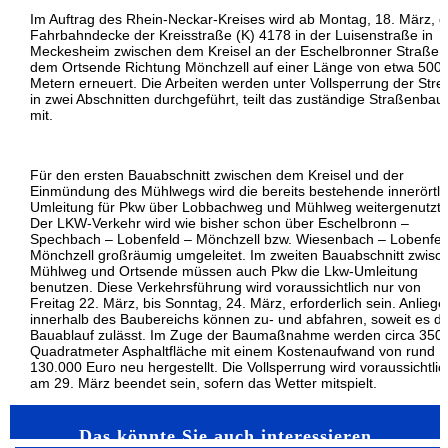
Im Auftrag des Rhein-Neckar-Kreises wird ab Montag, 18. März, d
Fahrbahndecke der Kreisstraße (K) 4178 in der Luisenstraße in
Meckesheim zwischen dem Kreisel an der Eschelbronner Straße 
dem Ortsende Richtung Mönchzell auf einer Länge von etwa 500
Metern erneuert. Die Arbeiten werden unter Vollsperrung der Stre
in zwei Abschnitten durchgeführt, teilt das zuständige Straßenba
mit.
Für den ersten Bauabschnitt zwischen dem Kreisel und der
Einmündung des Mühlwegs wird die bereits bestehende innerörtli
Umleitung für Pkw über Lobbachweg und Mühlweg weitergenutzt.
Der LKW-Verkehr wird wie bisher schon über Eschelbronn –
Spechbach – Lobenfeld – Mönchzell bzw. Wiesenbach – Lobenfel
Mönchzell großräumig umgeleitet. Im zweiten Bauabschnitt zwisc
Mühlweg und Ortsende müssen auch Pkw die Lkw-Umleitung
benutzen. Diese Verkehrsführung wird voraussichtlich nur von
Freitag 22. März, bis Sonntag, 24. März, erforderlich sein. Anliege
innerhalb des Baubereichs können zu- und abfahren, soweit es d
Bauablauf zulässt. Im Zuge der Baumaßnahme werden circa 350
Quadratmeter Asphaltfläche mit einem Kostenaufwand von rund
130.000 Euro neu hergestellt. Die Vollsperrung wird voraussichtlic
am 29. März beendet sein, sofern das Wetter mitspielt.
Das könnte Sie auch interessieren…