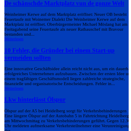
De schänschde Marktplatz vun de gonze Welt
Weinheimer Kerwe auf dem Marktplatz eröffnet: Neuer OB besteht
Feuertaufe mit Woinemer Dialekt Die Weinheimer Kerwe auf dem
Marktplatz ist eröffnet. Oberbürgermeister Michael Möslang hat am
Freitagabend seine Feuertaufe als neuer Rathauschef mit Bravour
bestanden und...
Weiterlesen
10 Fehler, die Gründer bei einem Start-up
vermeiden sollten
Eine innovative Geschäftsidee allein reicht nicht aus, um ein dauerha
erfolgreiches Unternehmen aufzubauen. Zwischen der ersten Idee un
einem tragfähigen Geschäftsmodell liegen zahlreiche strategische,
finanzielle und organisatorische Entscheidungen. Fehler in...
Weiterlesen
Lkw hinterlässt Ölspur
Ölspur auf der A5 bei Heidelberg sorgt für Verkehrsbehinderungen
Eine längere Ölspur auf der Autobahn 5 in Fahrtrichtung Heidelberg 
am Mittwochmittag zu Verkehrsbehinderungen geführt. Gegen 12.30
Uhr meldeten aufmerksame Verkehrsteilnehmer eine Verunreinigung
der...