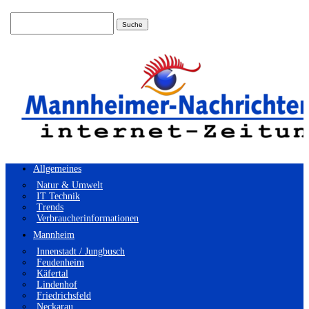
Suchen
nach:
Allgemeines
Natur & Umwelt
IT Technik
Trends
Verbraucherinformationen
Mannheim
Innenstadt / Jungbusch
Feudenheim
Käfertal
Lindenhof
Friedrichsfeld
Neckarau