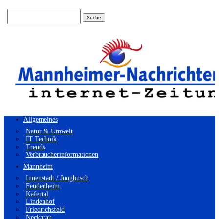
Suchen
nach:
Allgemeines
Natur & Umwelt
IT Technik
Trends
Verbraucherinformationen
Mannheim
Innenstadt / Jungbusch
Feudenheim
Käfertal
Lindenhof
Friedrichsfeld
Neckarau