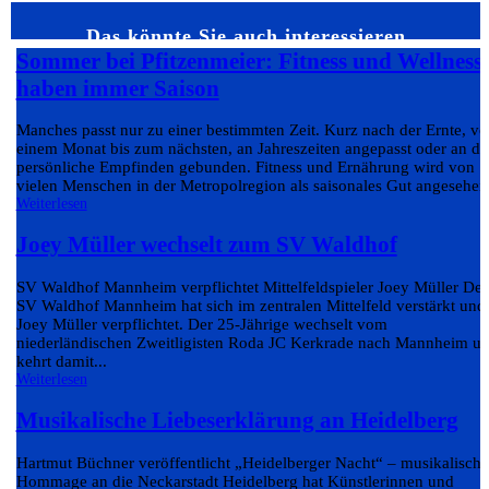
Das könnte Sie auch interessieren…
Sommer bei Pfitzenmeier: Fitness und Wellness
haben immer Saison
Manches passt nur zu einer bestimmten Zeit. Kurz nach der Ernte, v
einem Monat bis zum nächsten, an Jahreszeiten angepasst oder an da
persönliche Empfinden gebunden. Fitness und Ernährung wird von
vielen Menschen in der Metropolregion als saisonales Gut angesehen.
Weiterlesen
Joey Müller wechselt zum SV Waldhof
SV Waldhof Mannheim verpflichtet Mittelfeldspieler Joey Müller Der
SV Waldhof Mannheim hat sich im zentralen Mittelfeld verstärkt und
Joey Müller verpflichtet. Der 25-Jährige wechselt vom
niederländischen Zweitligisten Roda JC Kerkrade nach Mannheim u
kehrt damit...
Weiterlesen
Musikalische Liebeserklärung an Heidelberg
Hartmut Büchner veröffentlicht „Heidelberger Nacht“ – musikalische
Hommage an die Neckarstadt Heidelberg hat Künstlerinnen und