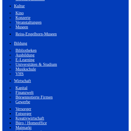
Kultur
Kino
Konzerte
Veranstaltungen
Museen
Reiss-Engelhorn-Museen
Bildung
Bibliotheken
Ausbildung
E-Learning
Universitäten & Studium
Musikschule
VHS
Wirtschaft
Kapital
Finanzwelt
Börsennotierte Firmen
Gewerbe
Versorger
Entsorger
Kreativwirtschaft
Büro / Homeoffice
Maimarkt