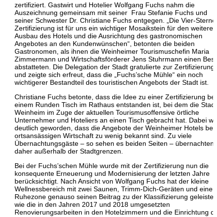
zertifiziert. Gastwirt und Hotelier Wolfgang Fuchs nahm die
Auszeichnung gemeinsam mit seiner Frau Stefanie Fuchs und
seiner Schwester Dr. Christiane Fuchs entgegen. „Die Vier-Sterne
Zertifizierung ist für uns ein wichtiger Mosaikstein für den weiteren
Ausbau des Hotels und die Ausrichtung des gastronomischen
Angebotes an den Kundenwünschen“, betonten die beiden
Gastronomen, als ihnen die Weinheimer Tourismuschefin Maria
Zimmermann und Wirtschaftsförderer Jens Stuhrmann einen Bes
abstatteten. Die Delegation der Stadt gratulierte zur Zertifizierung
und zeigte sich erfreut, dass die „Fuchs’sche Mühle“ ein noch
wichtigerer Bestandteil des touristischen Angebots der Stadt ist.
Christiane Fuchs betonte, dass die Idee zu einer Zertifizierung bei
einem Runden Tisch im Rathaus entstanden ist, bei dem die Stadt
Weinheim im Zuge der aktuellen Tourismusoffensive örtliche
Unternehmer und Hoteliers an einen Tisch gebracht hat. Dabei wa
deutlich geworden, dass die Angebote der Weinheimer Hotels bei
ortsansässigen Wirtschaft zu wenig bekannt sind. Zu viele
Übernachtungsgäste – so sehen es beiden Seiten – übernachten
daher außerhalb der Stadtgrenzen.
Bei der Fuchs’schen Mühle wurde mit der Zertifizierung nun die
konsequente Erneuerung und Modernisierung der letzten Jahre
berücksichtigt. Nach Ansicht von Wolfgang Fuchs hat der kleine
Wellnessbereich mit zwei Saunen, Trimm-Dich-Geräten und einer
Ruhezone genauso seinen Beitrag zu der Klassifizierung geleistet
wie die in den Jahren 2017 und 2018 umgesetzten
Renovierungsarbeiten in den Hotelzimmern und die Einrichtung d