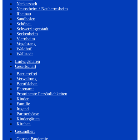
Neckarstadt
Neuostheim / Neuhermsheim
Rheinau
Sandhofen
Schönau
Schwetzingerstadt
Seckenheim
Viernheim
Vogelstang
Waldhof
Wallstadt
Ludwigshafen
Gesellschaft
Barrierefrei
Verwaltung
Berufsleben
Ehrenamt
Prominente Persönlichkeiten
Kinder
Familie
Jugend
Partnerbörse
Kindergärten
Kirchen
Gesundheit
Corona Pandemie