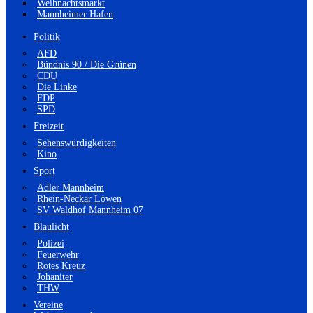
Weihnachtsmarkt
Mannheimer Hafen
Politik
AFD
Bündnis 90 / Die Grünen
CDU
Die Linke
FDP
SPD
Freizeit
Sehenswürdigkeiten
Kino
Sport
Adler Mannheim
Rhein-Neckar Löwen
SV Waldhof Mannheim 07
Blaulicht
Polizei
Feuerwehr
Rotes Kreuz
Johaniter
THW
Vereine