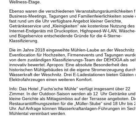
Wellness-Etage.
Ebenso waren die verschiedenen Veranstaltungsräumlichkeiten fü
Business-Meetings, Tagungen und Familienfeierlichkeiten sowie d
fast rund um die Uhr verfügbare Angebot kleiner Gerichte,
Getränkeservice und „Kleinigkeiten“ wie kostenlose Nutzung des
Internet-Endgeräts mit Druckoption, Highspeed-W-LAN, Wäsche-
und Bügelservice entscheidende Gründe für die 4-Sterne-
Klassifizierung.
Die im Jahre 2018 eingeweihte Mühlen-Laube an der Weschnitz a
Eventlocation für Hochzeiten, Firmenevents und Tagungen wurde
von dem zuständigen Klassifizierungs-Team der DEHOGA als seh
innovativ bewertet. Apropos: Eine absolute Besonderheit des
historischen Mühlgebäudes ist die eigene Stromerzeugung durch
Wasserkraft der Weschnitz. Drei E-Ladestationen bieten Gästen m
Elektrofahrzeugen einen weiteren Komfort.
Info: Das Hotel „Fuchs’sche Mühle“ verfügt insgesamt über 22
Zimmer. In der Outdoor-Saison werden ab 12 Uhr Getränke und
kleine Gerichte als Mittagsimbiss auf der Terrasse angeboten. Die
Restaurantöffnungszeiten für die „Müller-Stube“ sind 18 Uhr bis 2
Uhr. Auf Anfrage können Wasserkraftanlagen-Führungen im Sech
Mühlental vereinbart werden.