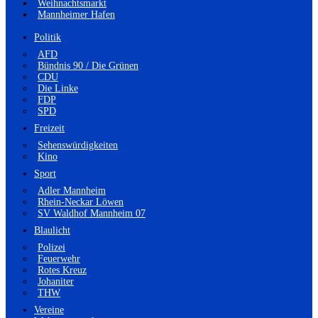
Weihnachtsmarkt
Mannheimer Hafen
Politik
AFD
Bündnis 90 / Die Grünen
CDU
Die Linke
FDP
SPD
Freizeit
Sehenswürdigkeiten
Kino
Sport
Adler Mannheim
Rhein-Neckar Löwen
SV Waldhof Mannheim 07
Blaulicht
Polizei
Feuerwehr
Rotes Kreuz
Johaniter
THW
Vereine