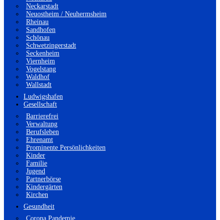
Neckarstadt
Neuostheim / Neuhermsheim
Rheinau
Sandhofen
Schönau
Schwetzingerstadt
Seckenheim
Viernheim
Vogelstang
Waldhof
Wallstadt
Ludwigshafen
Gesellschaft
Barrierefrei
Verwaltung
Berufsleben
Ehrenamt
Prominente Persönlichkeiten
Kinder
Familie
Jugend
Partnerbörse
Kindergärten
Kirchen
Gesundheit
Corona Pandemie