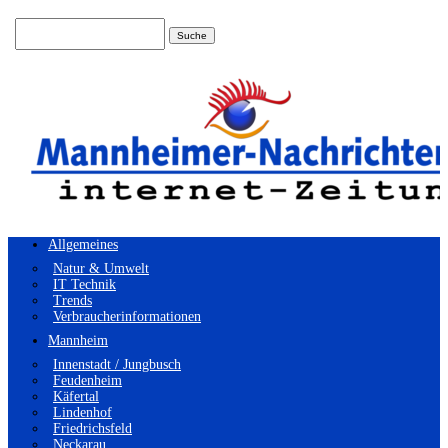
Suchen
nach:
Allgemeines
Natur & Umwelt
IT Technik
Trends
Verbraucherinformationen
Mannheim
Innenstadt / Jungbusch
Feudenheim
Käfertal
Lindenhof
Friedrichsfeld
Neckarau