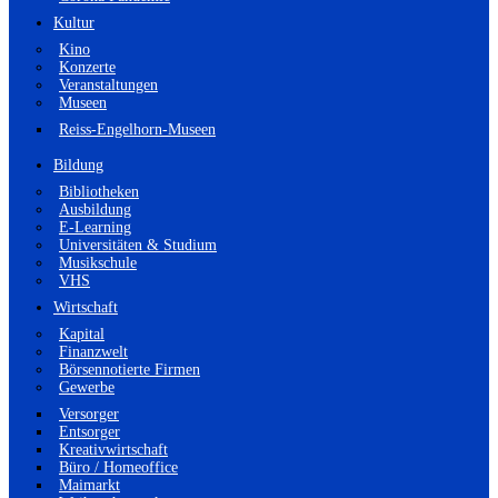
Kultur
Kino
Konzerte
Veranstaltungen
Museen
Reiss-Engelhorn-Museen
Bildung
Bibliotheken
Ausbildung
E-Learning
Universitäten & Studium
Musikschule
VHS
Wirtschaft
Kapital
Finanzwelt
Börsennotierte Firmen
Gewerbe
Versorger
Entsorger
Kreativwirtschaft
Büro / Homeoffice
Maimarkt