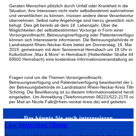
Geraten Menschen plötzlich durch Unfall oder Krankheit in die
Situation, ihre Interessen nicht mehr selbstbestimmt wahrnehmen
und verwirklichen zu können, müssen andere diese Verantwortun
übernehmen. Selbst nahe Angehörige sind hierzu gesetzlich nicht
befugt. Dies gilt bereits ab dem 18. Lebensjahr. Über die
Möglichkeiten der selbstbestimmten Vorsorge in Form einer
Vorsorgevollmacht, Betreuungsverfügung oder Patientenverfügun
können sich Interessierte informieren. Die Betreuungsbehörde im
Landratsamt Rhein-Neckar-Kreis bietet am Donnerstag, 16. Mai
2019, gemeinsam mit dem Seniorenrat Hemsbach um 18 Uhr in d
Kulturbühne „Max & More“ in Hemsbach (Hüttenfelder Straße 44,
69502 Hemsbach) eine kostenlose Informationsveranstaltung an.
Fragen rund um die Themen Vorsorgevollmacht,
Betreuungsverfügung und Patientenverfügung beantwortet der Lei
der Betreuungsbehörde im Landratsamt Rhein-Neckar-Kreis Till
Schönig. Die Bevölkerung ist zu diesem Informationsabend herzli
eingeladen. Um Anmeldung (Telefonnummer 06221/522-2170 ode
per Mail an Nicole.Falk@rhein-neckar-kreis.de) wird gebeten.
Das könnte Sie auch interessieren…
Lkw hinterlässt Ölspur