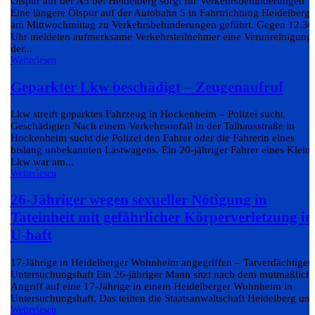
Ölspur auf der A5 bei Heidelberg sorgt für Verkehrsbehinderungen
Eine längere Ölspur auf der Autobahn 5 in Fahrtrichtung Heidelberg 
am Mittwochmittag zu Verkehrsbehinderungen geführt. Gegen 12.30
Uhr meldeten aufmerksame Verkehrsteilnehmer eine Verunreinigung
der...
Weiterlesen
Geparkter Lkw beschädigt – Zeugenaufruf
Lkw streift geparktes Fahrzeug in Hockenheim – Polizei sucht
Geschädigten Nach einem Verkehrsunfall in der Talhausstraße in
Hockenheim sucht die Polizei den Fahrer oder die Fahrerin eines
bislang unbekannten Lastwagens. Ein 20-jähriger Fahrer eines Klein-
Lkw war am...
Weiterlesen
26-Jähriger wegen sexueller Nötigung in
Tateinheit mit gefährlicher Körperverletzung in
U-haft
17-Jährige in Heidelberger Wohnheim angegriffen – Tatverdächtiger 
Untersuchungshaft Ein 26-jähriger Mann sitzt nach dem mutmaßlich
Angriff auf eine 17-Jährige in einem Heidelberger Wohnheim in
Untersuchungshaft. Das teilten die Staatsanwaltschaft Heidelberg und
Weiterlesen