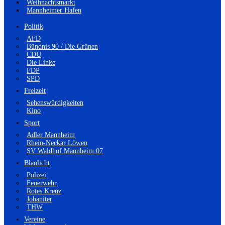
Weihnachtsmarkt
Mannheimer Hafen
Politik
AFD
Bündnis 90 / Die Grünen
CDU
Die Linke
FDP
SPD
Freizeit
Sehenswürdigkeiten
Kino
Sport
Adler Mannheim
Rhein-Neckar Löwen
SV Waldhof Mannheim 07
Blaulicht
Polizei
Feuerwehr
Rotes Kreuz
Johaniter
THW
Vereine