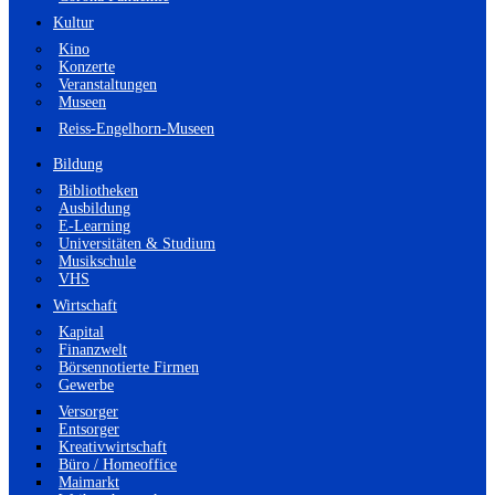
Kultur
Kino
Konzerte
Veranstaltungen
Museen
Reiss-Engelhorn-Museen
Bildung
Bibliotheken
Ausbildung
E-Learning
Universitäten & Studium
Musikschule
VHS
Wirtschaft
Kapital
Finanzwelt
Börsennotierte Firmen
Gewerbe
Versorger
Entsorger
Kreativwirtschaft
Büro / Homeoffice
Maimarkt