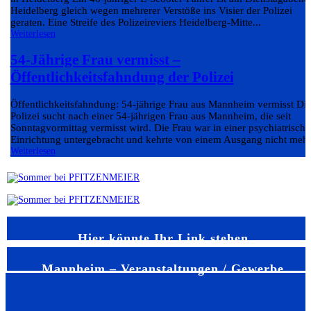
Heidelberg gleich wegen mehrerer Verstöße ins Visier der Polizei
geraten. Eine Streife des Polizeireviers Heidelberg-Mitte...
Weiterlesen
54-Jährige Frau vermisst –
Öffentlichkeitsfahndung der Polizei
Öffentlichkeitsfahndung: 54-jährige Frau aus Mannheim vermisst Di
Polizei sucht nach einer 54-jährigen Frau aus Mannheim, die seit
Sonntagvormittag vermisst wird. Die Frau war in einer psychiatrisch
Einrichtung untergebracht und kehrte von einem Ausgang nicht mehr.
Weiterlesen
Hier könnte Ihr Link stehen
Mannheim – Veranstaltungen / Gewerbe