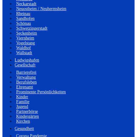
Neckarstadt
Neuostheim / Neuhermsheim
Rheinau
Sandhofen
Schönau
Schwetzingerstadt
Seckenheim
Viernheim
Vogelstang
Waldhof
Wallstadt
Ludwigshafen
Gesellschaft
Barrierefrei
Verwaltung
Berufsleben
Ehrenamt
Prominente Persönlichkeiten
Kinder
Familie
Jugend
Partnerbörse
Kindergärten
Kirchen
Gesundheit
Corona Pandemie