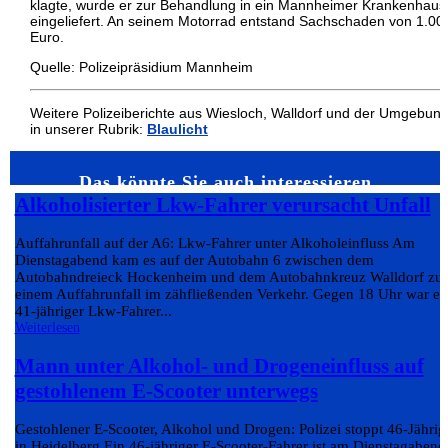
klagte, wurde er zur Behandlung in ein Mannheimer Krankenhaus
eingeliefert. An seinem Motorrad entstand Sachschaden von 1.00
Euro.
Quelle: Polizeipräsidium Mannheim
Weitere Polizeiberichte aus Wiesloch, Walldorf und der Umgebun
in unserer Rubrik:
Blaulicht
Das könnte Sie auch interessieren…
Alkoholisierter Lkw-Fahrer verursacht Unfall
Auffahrunfall auf der A6: Lkw-Fahrer unter Alkoholeinfluss Am
Dienstagabend kam es auf der Autobahn 6 zwischen dem
Autobahndreieck Hockenheim und dem Autobahnkreuz Walldorf zu
einem Auffahrunfall im zähfließenden Verkehr. Gegen 18 Uhr war ei
41-jähriger Lkw-Fahrer...
Weiterlesen
Mann unter Alkohol- und Drogeneinfluss auf
gestohlenem E-Scooter unterwegs
Gestohlener E-Scooter, Alkohol und Drogen: Polizei stoppt 46-Jährig
in Heidelberg Ein 46-jähriger E-Scooter-Fahrer ist am Dienstagabend