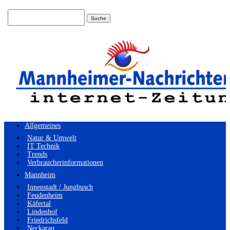
Suchen
nach:
Allgemeines
Natur & Umwelt
IT Technik
Trends
Verbraucherinformationen
Mannheim
Innenstadt / Jungbusch
Feudenheim
Käfertal
Lindenhof
Friedrichsfeld
Neckarau