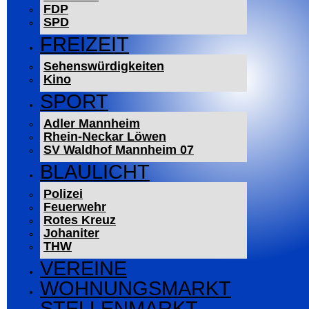
FDP
SPD
FREIZEIT
Sehenswürdigkeiten
Kino
SPORT
Adler Mannheim
Rhein-Neckar Löwen
SV Waldhof Mannheim 07
BLAULICHT
Polizei
Feuerwehr
Rotes Kreuz
Johaniter
THW
VEREINE
WOHNUNGSMARKT
STELLENMARKT