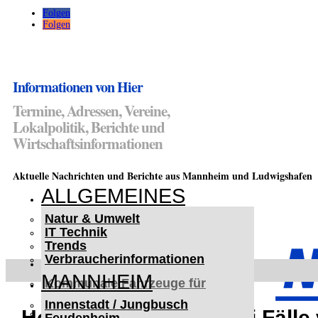
Folgen
Folgen
Informationen von Hier
Termine, Adressen, Vereine,
Lokalpolitik, Berichte und
Wirtschaftsinformationen
Aktuelle Nachrichten und Berichte aus Mannheim und Ludwigshafen
ALLGEMEINES
Natur & Umwelt
IT Technik
Trends
Verbraucherinformationen
< UKRAINE >
MANNHEIM
Kommunale Fahrzeuge für
Czernowitz
Innenstadt / Jungbusch
Nutzfahrzeuge für Czernowitz
Heidelberg: Erneut drei Fälle