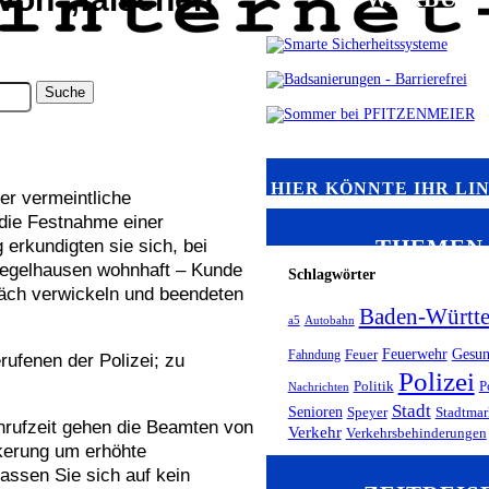
HIER KÖNNTE IHR LI
r vermeintliche
 die Festnahme einer
THEMEN
rkundigten sie sich, bei
Ziegelhausen wohnhaft – Kunde
Schlagwörter
präch verwickeln und beendeten
Baden-Württ
a5
Autobahn
Feuerwehr
Gesun
Fahndung
Feuer
ufenen der Polizei; zu
Polizei
Politik
P
Nachrichten
Stadt
Senioren
Speyer
Stadtmar
nrufzeit gehen die Beamten von
Verkehr
Verkehrsbehinderungen
lkerung um erhöhte
lassen Sie sich auf kein