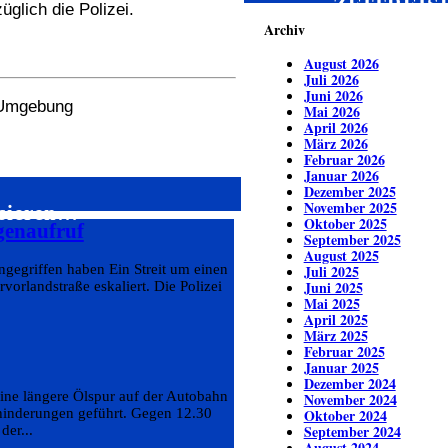
ZEITREIS
glich die Polizei.
Archiv
August 2026
Juli 2026
Juni 2026
r Umgebung
Mai 2026
April 2026
März 2026
Februar 2026
Januar 2026
Dezember 2025
November 2025
ssieren…
Oktober 2025
genaufruf
September 2025
August 2025
ngegriffen haben Ein Streit um einen
Juli 2025
Juni 2025
orlandstraße eskaliert. Die Polizei
Mai 2025
April 2025
März 2025
Februar 2025
Januar 2025
Dezember 2024
ine längere Ölspur auf der Autobahn
November 2024
hinderungen geführt. Gegen 12.30
Oktober 2024
September 2024
er...
August 2024