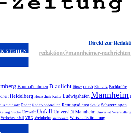
Direkt zur Redakti
redaktion@mannheimer-nachrichten.
NK STEHEN
emberg
Blaulicht
Baumaßnahmen
crash
Einsatz
Fachkräfte
Blitzer
Mannheim
Heidelberg
Ludwigshafen
dheit
Hochschule
Kultur
M
Radar
Rettungsdienst
Schwetzingen
olizeieinsatz
Radarkonbtrollen
Schule
Unfall
Universität Mannheim
Umwelt
keting
Suche
Univesität
Veranstaltung
Weinheim
Wirtschaftsförderung
Verkehrsunfall
VRN
Wettbewerb