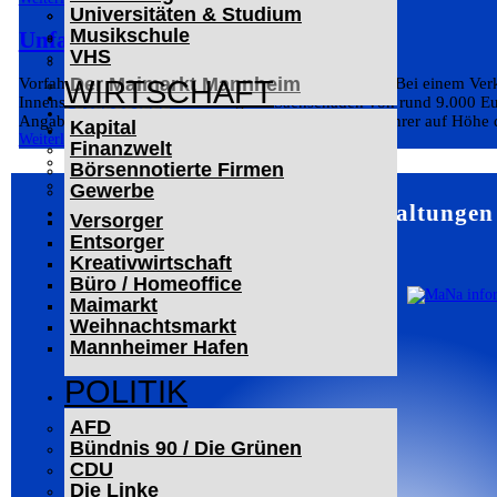
Universitäten & Studium
Der Mannheimer Wasserturm
Musikschule
Das Technoseum Mannheim
Unfall auf Kreuzung
VHS
Die Alte Feuerwache
Der Maimarkt Mannheim
Vorfahrt missachtet: Unfall in Mannheimer Innenstadt Bei einem Ver
WIRTSCHAFT
Innenstadt entstand am Dienstag ein Sachschaden von rund 9.000 Eu
LESERBRIEFE
Angaben der Polizei fuhr ein 29-jähriger Mercedes-Fahrer auf Höhe d
Kapital
ARCHIV
Weiterlesen
Finanzwelt
Das Neueste
Börsennotierte Firmen
Leitartikel
Gewerbe
Mannheim – Veranstaltungen
WERBUNG
Versorger
Entsorger
Kreativwirtschaft
Büro / Homeoffice
Maimarkt
Weihnachtsmarkt
Mannheimer Hafen
POLITIK
AFD
Bündnis 90 / Die Grünen
CDU
Die Linke