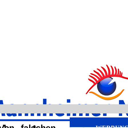
 von „falschen
WERBUN