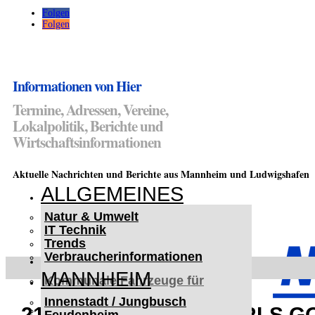
Folgen
Folgen
Informationen von Hier
Termine, Adressen, Vereine,
Lokalpolitik, Berichte und
Wirtschaftsinformationen
Aktuelle Nachrichten und Berichte aus Mannheim und Ludwigshafen
ALLGEMEINES
Natur & Umwelt
IT Technik
Trends
Verbraucherinformationen
< UKRAINE >
MANNHEIM
Kommunale Fahrzeuge für
Czernowitz
Innenstadt / Jungbusch
Nutzfahrzeuge für Czernowitz
21. Kurzfilmfestival GIRLS G