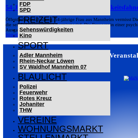
FDP
54-Jährige Frau vermisst – Öffentlichkeitsfahn
SPD
FREIZEIT
Öffentlichkeitsfahndung: 54-jährige Frau aus Mannheim vermisst Die
die seit Sonntagvormittag vermisst wird. Die Frau war in einer psyc
Sehenswürdigkeiten
Ausgang nicht mehr...
Kino
Weiterlesen
SPORT
Mannheim – Veranstal
Adler Mannheim
Rhein-Neckar Löwen
SV Waldhof Mannheim 07
BLAULICHT
Polizei
Feuerwehr
Rotes Kreuz
Johaniter
THW
VEREINE
WOHNUNGSMARKT
STELLENMARKT