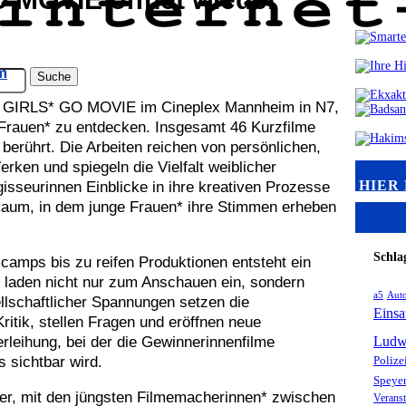
m
al GIRLS* GO MOVIE im Cineplex Mannheim in N7,
r Frauen* zu entdecken. Insgesamt 46 Kurzfilme
berührt. Die Arbeiten reichen von persönlichen,
rken und spiegeln die Vielfalt weiblicher
HIER
isseurinnen Einblicke in ihre kreativen Prozesse
Raum, in dem junge Frauen* ihre Stimmen erheben
Schla
amps bis zu reifen Produktionen entsteht ein
e laden nicht nur zum Anschauen ein, sondern
a5
Aut
llschaftlicher Spannungen setzen die
Einsa
ritik, stellen Fragen und eröffnen neue
erleihung, bei der die Gewinnerinnenfilme
Ludw
s sichtbar wird.
Polize
Speye
r, mit den jüngsten Filmemacherinnen* zwischen
Veranst