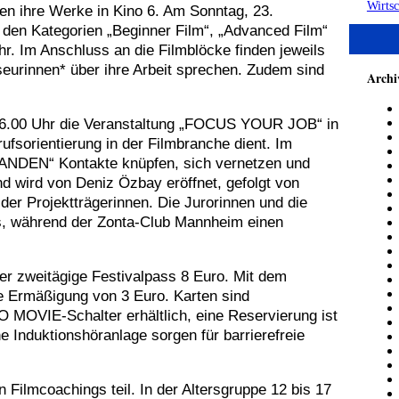
Wirtsc
ken ihre Werke in Kino 6. Am Sonntag, 23.
n den Kategorien „Beginner Film“, „Advanced Film“
r. Im Anschluss an die Filmblöcke finden jeweils
seurinnen* über ihre Arbeit sprechen. Zudem sind
Archi
 16.00 Uhr die Veranstaltung „FOCUS YOUR JOB“ in
fsorientierung in der Filmbranche dient. Im
ANDEN“ Kontakte knüpfen, sich vernetzen und
 wird von Deniz Özbay eröffnet, gefolgt von
der Projektträgerinnen. Die Jurorinnen und die
aus, während der Zonta-Club Mannheim einen
der zweitägige Festivalpass 8 Euro. Mit dem
e Ermäßigung von 3 Euro. Karten sind
 MOVIE-Schalter erhältlich, eine Reservierung ist
 Induktionshöranlage sorgen für barrierefreie
 Filmcoachings teil. In der Altersgruppe 12 bis 17