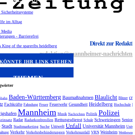
Direkt zur Redakti
redaktion@mannheimer-nachrichten.
 KÖNNTE IHR LINK STEHEN
THEMEN
gwörter
Baden-Württemberg
Blaulicht
Baumaßnahmen
cra
Blitzer
obahn
Heidelberg
tz
Fachkräfte
Feuerwehr
Gesundheit
Fahndung
Feuer
Hochschule
K
Mannheim
Polizei
igshafen
Musik
Politik
Nachrichten
Radar
Rettungsdienst
Schwetzingen
Seniore
ieinsatz
Radarkonbtrollen
Schule
Unfall
Stadt
Universität Mannheim
Umwelt
r
Stadtmarketing
Suche
Unives
Verkehr
Weinheim
altung
Verkehrsbehinderungen
Verkehrsunfall
VRN
Wettbewerb