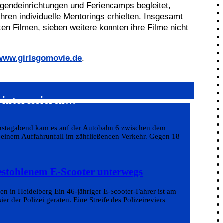
gendeinrichtungen und Feriencamps begleitet,
ren individuelle Mentorings erhielten. Insgesamt
ten Filmen, sieben weitere konnten ihre Filme nicht
www.girlsgomovie.de
.
 interessieren…
enstagabend kam es auf der Autobahn 6 zwischen dem
inem Auffahrunfall im zähfließenden Verkehr. Gegen 18
estohlenem E-Scooter unterwegs
en in Heidelberg Ein 46-jähriger E-Scooter-Fahrer ist am
r der Polizei geraten. Eine Streife des Polizeireviers