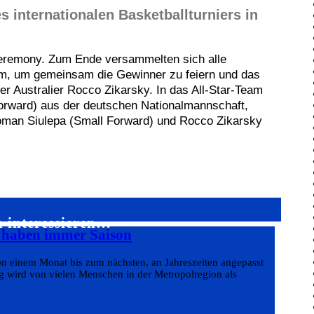
 internationalen Basketballturniers in
Ceremony. Zum Ende versammelten sich alle
m, um gemeinsam die Gewinner zu feiern und das
er Australier Rocco Zikarsky. In das All-Star-Team
orward) aus der deutschen Nationalmannschaft,
Roman Siulepa (Small Forward) und Rocco Zikarsky
h interessieren…
s haben immer Saison
on einem Monat bis zum nächsten, an Jahreszeiten angepasst
g wird von vielen Menschen in der Metropolregion als