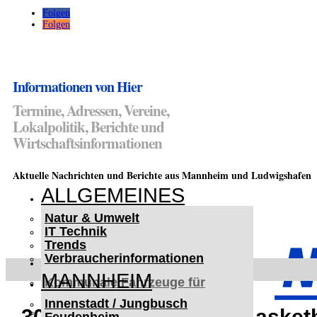
Folgen
Folgen
Informationen von Hier
Termine, Adressen, Vereine,
Lokalpolitik, Berichte und
Wirtschaftsinformationen
Aktuelle Nachrichten und Berichte aus Mannheim und Ludwigshafen
ALLGEMEINES
Natur & Umwelt
IT Technik
Trends
Verbraucherinformationen
< UKRAINE >
MANNHEIM
Kommunale Fahrzeuge für
Czernowitz
Innenstadt / Jungbusch
Nutzfahrzeuge für Czernowitz
30. Albert Schweitzer Basket