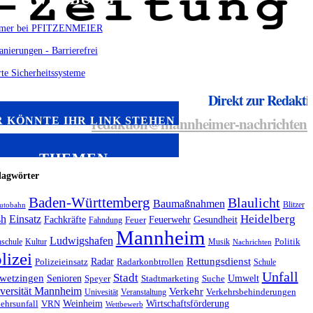
Direkt zur Redakti
redaktion@mannheimer-nachrichten.
R KÖNNTE IHR LINK STEHEN
THEMEN
lagwörter
Baden-Württemberg
Blaulicht
Baumaßnahmen
Blitzer
utobahn
Heidelberg
sh
Einsatz
Fachkräfte
Feuerwehr
Gesundheit
Fahndung
Feuer
Mannheim
Ludwigshafen
schule
Kultur
Musik
Politik
Nachrichten
lizei
Radar
Rettungsdienst
Polizeieinsatz
Radarkonbtrollen
Schule
Unfall
Stadt
wetzingen
Senioren
Umwelt
Speyer
Stadtmarketing
Suche
versität Mannheim
Verkehr
Univesität
Veranstaltung
Verkehrsbehinderungen
Weinheim
Wirtschaftsförderung
ehrsunfall
VRN
Wettbewerb