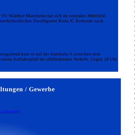
r SV Waldhof Mannheim hat sich im zentralen Mittelfeld
m niederländischen Zweitligisten Roda JC Kerkrade nach
enstagabend kam es auf der Autobahn 6 zwischen dem
inem Auffahrunfall im zähfließenden Verkehr. Gegen 18 Uhr
ltungen / Gewerbe