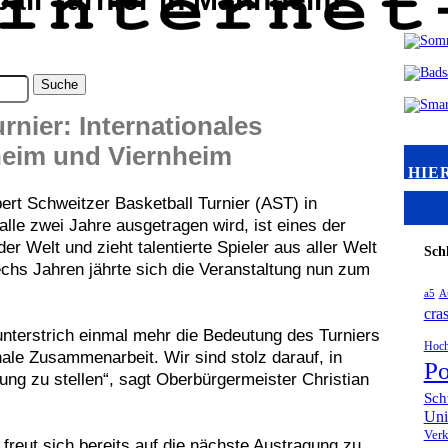
rnier: Internationales
heim und Viernheim
HIE
ert Schweitzer Basketball Turnier (AST) in
lle zwei Jahre ausgetragen wird, ist eines der
r Welt und zieht talentierte Spieler aus aller Welt
Sch
hs Jahren jährte sich die Veranstaltung nun zum
a5
A
cra
unterstrich einmal mehr die Bedeutung des Turniers
Hoch
onale Zusammenarbeit. Wir sind stolz darauf, in
Po
ng zu stellen“, sagt Oberbürgermeister Christian
Sch
Uni
Verk
reut sich bereits auf die nächste Austragung zu