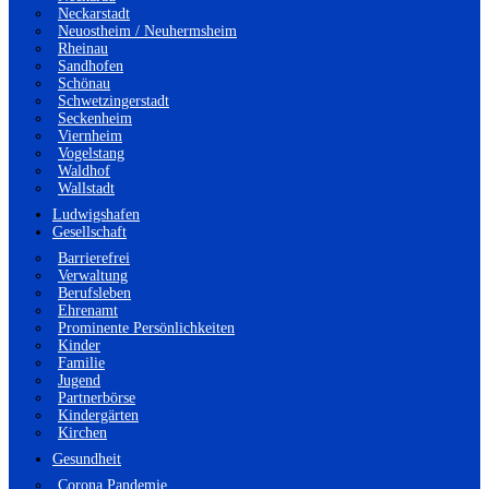
Neckarstadt
Neuostheim / Neuhermsheim
Rheinau
Sandhofen
Schönau
Schwetzingerstadt
Seckenheim
Viernheim
Vogelstang
Waldhof
Wallstadt
Ludwigshafen
Gesellschaft
Barrierefrei
Verwaltung
Berufsleben
Ehrenamt
Prominente Persönlichkeiten
Kinder
Familie
Jugend
Partnerbörse
Kindergärten
Kirchen
Gesundheit
Corona Pandemie