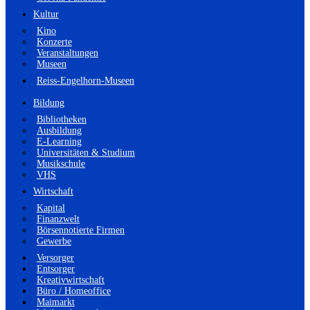
Kultur
Kino
Konzerte
Veranstaltungen
Museen
Reiss-Engelhorn-Museen
Bildung
Bibliotheken
Ausbildung
E-Learning
Universitäten & Studium
Musikschule
VHS
Wirtschaft
Kapital
Finanzwelt
Börsennotierte Firmen
Gewerbe
Versorger
Entsorger
Kreativwirtschaft
Büro / Homeoffice
Maimarkt