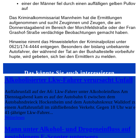
einer der Männer fiel durch einen auffälligen gelben Pullove
auf
Das Kriminalkommissariat Mannheim hat die Ermittlungen
aufgenommen und sucht Zeuginnen und Zeugen, die am
Donnerstagabend im Bereich der Morchfeldstraße oder der Franz
Grashof-Straße verdächtige Beobachtungen gemacht haben.
Hinweise nimmt das Hinweistelefon der Kriminalpolizei unter
0621/174-4444 entgegen. Besonders der bislang unbekannte
Autofahrer, der während der Tat an der Bushaltestelle vorbeifuhr 
hupte, wird gebeten, sich bei den Ermittlern zu melden.
Das könnte Sie auch interessieren…
Alkoholisierter Lkw-Fahrer verursacht Unfall
Auffahrunfall auf der A6: Lkw-Fahrer unter Alkoholeinfluss Am
Dienstagabend kam es auf der Autobahn 6 zwischen dem
Autobahndreieck Hockenheim und dem Autobahnkreuz Walldorf zu
einem Auffahrunfall im zähfließenden Verkehr. Gegen 18 Uhr war ei
41-jähriger Lkw-Fahrer...
Weiterlesen
Mann unter Alkohol- und Drogeneinfluss auf
gestohlenem E-Scooter unterwegs