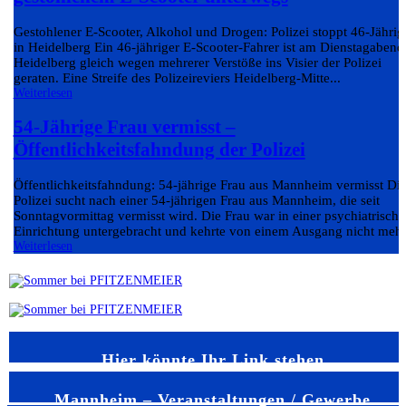
Gestohlener E-Scooter, Alkohol und Drogen: Polizei stoppt 46-Jährig
in Heidelberg Ein 46-jähriger E-Scooter-Fahrer ist am Dienstagabend
Heidelberg gleich wegen mehrerer Verstöße ins Visier der Polizei
geraten. Eine Streife des Polizeireviers Heidelberg-Mitte...
Weiterlesen
54-Jährige Frau vermisst –
Öffentlichkeitsfahndung der Polizei
Öffentlichkeitsfahndung: 54-jährige Frau aus Mannheim vermisst Di
Polizei sucht nach einer 54-jährigen Frau aus Mannheim, die seit
Sonntagvormittag vermisst wird. Die Frau war in einer psychiatrisch
Einrichtung untergebracht und kehrte von einem Ausgang nicht mehr.
Weiterlesen
Hier könnte Ihr Link stehen
Mannheim – Veranstaltungen / Gewerbe