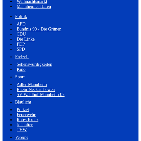
Weihnachtsmarkt
Mannheimer Hafen
Politik
AFD
Bündnis 90 / Die Grünen
CDU
Die Linke
FDP
SPD
Freizeit
Sehenswürdigkeiten
Kino
Sport
Adler Mannheim
Rhein-Neckar Löwen
SV Waldhof Mannheim 07
Blaulicht
Polizei
Feuerwehr
Rotes Kreuz
Johaniter
THW
Vereine