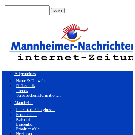
Suchen
nach:
Allgemeines
Natur & Umwelt
IT Technik
Trends
Verbraucherinformationen
Mannheim
Innenstadt / Jungbusch
Feudenheim
Käfertal
Lindenhof
Friedrichsfeld
Neckarau