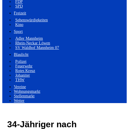
FDP
SPD
Freizeit
Sehenswürdigkeiten
Kino
Sport
Adler Mannheim
Rhein-Neckar Löwen
SV Waldhof Mannheim 07
Blaulicht
Polizei
Feuerwehr
Rotes Kreuz
Johaniter
THW
Vereine
Wohnungsmarkt
Stellenmarkt
Wetter
34-Jähriger nach