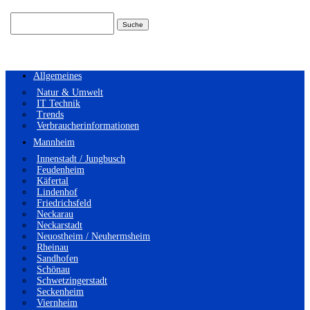
Suchen
nach:
Allgemeines
Natur & Umwelt
IT Technik
Trends
Verbraucherinformationen
Mannheim
Innenstadt / Jungbusch
Feudenheim
Käfertal
Lindenhof
Friedrichsfeld
Neckarau
Neckarstadt
Neuostheim / Neuhermsheim
Rheinau
Sandhofen
Schönau
Schwetzingerstadt
Seckenheim
Viernheim