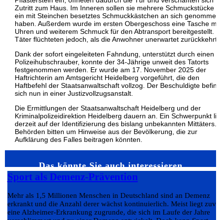
Pflasterstein ein, öffneten dadurch die Tür und verschafften sich
Zutritt zum Haus. Im Inneren sollen sie mehrere Schmuckstücke 
ein mit Steinchen besetztes Schmuckkästchen an sich genommen
haben. Außerdem wurde im ersten Obergeschoss eine Tasche mi
Uhren und weiterem Schmuck für den Abtransport bereitgestellt. D
Täter flüchteten jedoch, als die Anwohner unerwartet zurückkehrt
Dank der sofort eingeleiteten Fahndung, unterstützt durch einen
Polizeihubschrauber, konnte der 34-Jährige unweit des Tatorts
festgenommen werden. Er wurde am 17. November 2025 der
Haftrichterin am Amtsgericht Heidelberg vorgeführt, die den
Haftbefehl der Staatsanwaltschaft vollzog. Der Beschuldigte befin
sich nun in einer Justizvollzugsanstalt.
Die Ermittlungen der Staatsanwaltschaft Heidelberg und der
Kriminalpolizeidirektion Heidelberg dauern an. Ein Schwerpunkt li
derzeit auf der Identifizierung des bislang unbekannten Mittäters. 
Behörden bitten um Hinweise aus der Bevölkerung, die zur
Aufklärung des Falles beitragen könnten.
Das könnte Sie auch interessieren…
Sport als Demenz-Prävention
Mehr als 1,5 Millionen Menschen in Deutschland sind an Demenz
erkrankt und die Anzahl derer wächst kontinuierlich. Meist liegt zuvo
eine Alzheimer-Erkrankung zugrunde, die sich im Laufe der Jahre