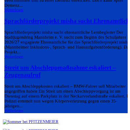
verschlimmert und zu einer Demenz entwickelt. Doch kann Sport
Demenz...
Weiterlesen
Sprachförderprojekt misha sucht Ehrenamtlich
Sprachförderprojekt misha sucht ehrenamtliche Lernbegleiter Der
Stadtjugendring Mannheim e. V. sucht zum Beginn des Schuljahres
2026/27 engagierte Ehrenamtliche für das Sprachförderprojekt misha
(Mannheimer Inklusions-, Sprach- und Hausaufgabenförderung). Da
Projekt...
Weiterlesen
Streit um Abschleppmaßnahme eskaliert –
Zeugenaufruf
Streit um Abschleppkosten eskaliert – BMW-Fahrer soll Mitarbeiter
angegriffen haben Ein Streit um einen Abschleppvorgang ist am
Dienstag auf einem Parkplatz in der Neckarvorlandstraße eskaliert. D
Polizei ermittelt nun wegen Körperverletzung gegen einen 35-
jährigen...
Weiterlesen