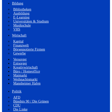
Bildung
Bibliotheken
Ausbildung
E-Learning
Universitäten & Studium
Musikschule
VHS
Wirtschaft
Kapital
Finanzwelt
Börsennotierte Firmen
Gewerbe
Versorger
Entsorger
Kreativwirtschaft
Büro / Homeoffice
Maimarkt
Weihnachtsmarkt
Mannheimer Hafen
Politik
AFD
Bündnis 90 / Die Grünen
CDU
Die Linke