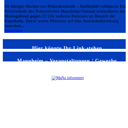
19-Jähriger flüchtet vor Polizeikontrolle – Haftbefehl vollstreckt Eine
Polizeistreife des Polizeireviers Mannheim-Oststadt kontrollierte am
Montagabend gegen 23 Uhr mehrere Personen im Bereich der
Kunsthalle. Zuvor waren Hinweise auf eine Auseinandersetzung
zwischen...
Weiterlesen
Hier könnte Ihr Link stehen
Mannheim – Veranstaltungen / Gewerbe