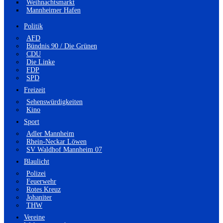
Weihnachtsmarkt
Mannheimer Hafen
Politik
AFD
Bündnis 90 / Die Grünen
CDU
Die Linke
FDP
SPD
Freizeit
Sehenswürdigkeiten
Kino
Sport
Adler Mannheim
Rhein-Neckar Löwen
SV Waldhof Mannheim 07
Blaulicht
Polizei
Feuerwehr
Rotes Kreuz
Johaniter
THW
Vereine