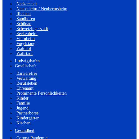
Neckarstadt
Neuostheim / Neuhermsheim
Rheinau
Sandhofen
Schönau
Schwetzingerstadt
Seckenheim
Viernheim
Vogelstang
Waldhof
Wallstadt
Ludwigshafen
Gesellschaft
Barrierefrei
Verwaltung
Berufsleben
Ehrenamt
Prominente Persönlichkeiten
Kinder
Familie
Jugend
Partnerbörse
Kindergärten
Kirchen
Gesundheit
Corona Pandemie