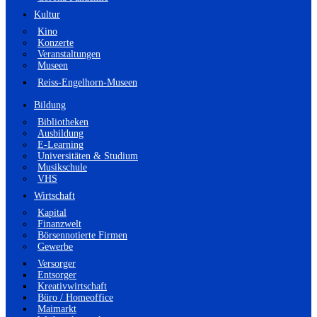
Kultur
Kino
Konzerte
Veranstaltungen
Museen
Reiss-Engelhorn-Museen
Bildung
Bibliotheken
Ausbildung
E-Learning
Universitäten & Studium
Musikschule
VHS
Wirtschaft
Kapital
Finanzwelt
Börsennotierte Firmen
Gewerbe
Versorger
Entsorger
Kreativwirtschaft
Büro / Homeoffice
Maimarkt