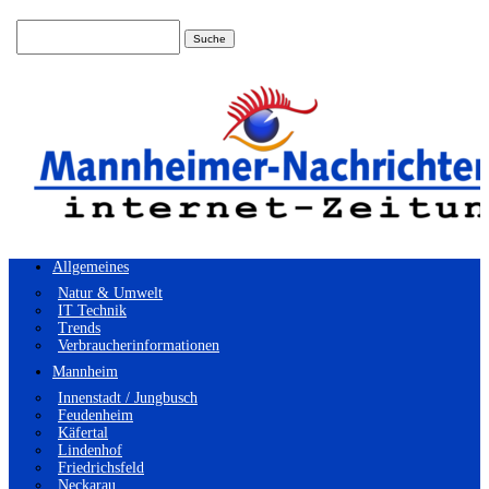
Suchen
nach:
Allgemeines
Natur & Umwelt
IT Technik
Trends
Verbraucherinformationen
Mannheim
Innenstadt / Jungbusch
Feudenheim
Käfertal
Lindenhof
Friedrichsfeld
Neckarau