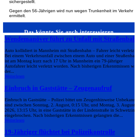
sichergestellt.
Gegen den 56-Jährigen wird nun wegen Trunkenheit im Verkehr
ermittelt.
Das könnte Sie auch interessieren…
Wendemanöver führt zu Unfall mit Straßenbah
Auto kollidiert in Mannheim mit Straßenbahn – Fahrer leicht verletzt
Bei einem Verkehrsunfall zwischen einem Auto und einer Straßenba
ist am Montag kurz nach 17 Uhr in Mannheim ein 79-jähriger
Autofahrer leicht verletzt worden. Nach bisherigen Erkenntnissen wa
der...
Weiterlesen
Einbruch in Gaststätte – Zeugenaufruf
Einbruch in Gaststätte – Polizei bittet um Zeugenhinweise Unbekann
sind zwischen Sonntag, 2. August, 0:15 Uhr, und Montag, 3. August
2026, 13:15 Uhr, in eine Gaststätte in der Lindenstraße in Schwetzin
eingebrochen. Nach bisherigen Erkenntnissen gelangten die...
Weiterlesen
19-Jähriger flüchtet bei Polizeikontrolle