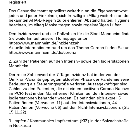
registriert.
Das Gesundheitsamt appelliert weiterhin an die Eigenverantwortu
jedes und jeder Einzelnen, sich freiwillig im Alltag weiterhin an den
bekannten AHA-L-Regeln zu orientieren: Abstand halten, Hygiene
beachten, im Alltag Maske tragen sowie regelmäßiges Lüften.
Den Inzidenzwert und die Fallzahlen für die Stadt Mannheim find
Sie weiterhin auf unserer Homepage unter
https://www.mannheim.de/inzidenzzahl
Aktuelle Informationen rund um das Thema Corona finden Sie unt
https://www.mannheim.de/de/corona
2. Zahl der Patienten auf den Intensiv- sowie den Isolierstationen 
Mannheim
Der reine Zahlenwert der 7-Tage Inzidenz hat in der von der
Omikron-Variante geprägten aktuellen Phase der Pandemie seine
Bedeutung als Steuerungsgröße verloren. Aussagekräftiger sind d
Zahlen zu den Patienten, die mit einem positiven Corona-Nachwe
im PCR-Test in den Mannheimer Kliniken auf den Intensiv- sowie 
Isolierstationen behandelt werden. Es befinden sich aktuell 5
Patient*innen (Vorwoche: 11) auf den Intensivstationen, 44
Patient*innen (Vorwoche 66) auf den Nicht-Intensivstationen. (Sta
15.11.22).
3. Impfen / Kommunales Impfzentrum (KIZ) in der Salzachstraße 
in Neckarau