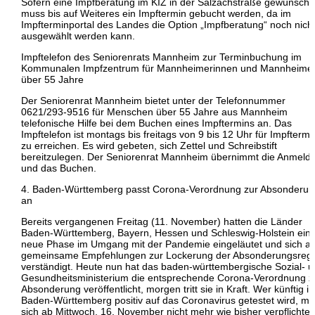
Sofern eine Impfberatung im KIZ in der Salzachstraße gewünscht i
muss bis auf Weiteres ein Impftermin gebucht werden, da im
Impfterminportal des Landes die Option „Impfberatung“ noch nich
ausgewählt werden kann.
Impftelefon des Seniorenrats Mannheim zur Terminbuchung im
Kommunalen Impfzentrum für Mannheimerinnen und Mannheime
über 55 Jahre
Der Seniorenrat Mannheim bietet unter der Telefonnummer
0621/293-9516 für Menschen über 55 Jahre aus Mannheim
telefonische Hilfe bei dem Buchen eines Impftermins an. Das
Impftelefon ist montags bis freitags von 9 bis 12 Uhr für Impftermi
zu erreichen. Es wird gebeten, sich Zettel und Schreibstift
bereitzulegen. Der Seniorenrat Mannheim übernimmt die Anmeld
und das Buchen.
4. Baden-Württemberg passt Corona-Verordnung zur Absonderun
an
Bereits vergangenen Freitag (11. November) hatten die Länder
Baden-Württemberg, Bayern, Hessen und Schleswig-Holstein ein
neue Phase im Umgang mit der Pandemie eingeläutet und sich au
gemeinsame Empfehlungen zur Lockerung der Absonderungsreg
verständigt. Heute nun hat das baden-württembergische Sozial- 
Gesundheitsministerium die entsprechende Corona-Verordnung z
Absonderung veröffentlicht, morgen tritt sie in Kraft. Wer künftig in
Baden-Württemberg positiv auf das Coronavirus getestet wird, m
sich ab Mittwoch, 16. November nicht mehr wie bisher verpflichte