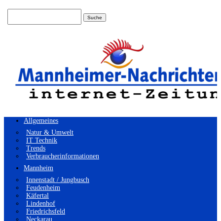
Suchen
nach:
Allgemeines
Natur & Umwelt
IT Technik
Trends
Verbraucherinformationen
Mannheim
Innenstadt / Jungbusch
Feudenheim
Käfertal
Lindenhof
Friedrichsfeld
Neckarau