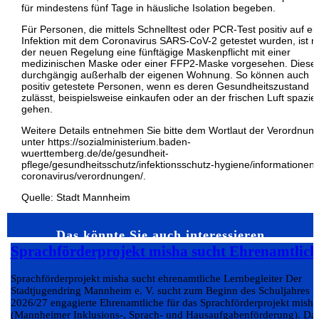
für mindestens fünf Tage in häusliche Isolation begeben.
Für Personen, die mittels Schnelltest oder PCR-Test positiv auf ei
Infektion mit dem Coronavirus SARS-CoV-2 getestet wurden, ist 
der neuen Regelung eine fünftägige Maskenpflicht mit einer
medizinischen Maske oder einer FFP2-Maske vorgesehen. Diese g
durchgängig außerhalb der eigenen Wohnung. So können auch
positiv getestete Personen, wenn es deren Gesundheitszustand
zulässt, beispielsweise einkaufen oder an der frischen Luft spazie
gehen.
Weitere Details entnehmen Sie bitte dem Wortlaut der Verordnun
unter https://sozialministerium.baden-
wuerttemberg.de/de/gesundheit-
pflege/gesundheitsschutz/infektionsschutz-hygiene/informationen-
coronavirus/verordnungen/.
Quelle: Stadt Mannheim
Das könnte Sie auch interessieren…
Sprachförderprojekt misha sucht Ehrenamtlich
Sprachförderprojekt misha sucht ehrenamtliche Lernbegleiter Der
Stadtjugendring Mannheim e. V. sucht zum Beginn des Schuljahres
2026/27 engagierte Ehrenamtliche für das Sprachförderprojekt misha
(Mannheimer Inklusions-, Sprach- und Hausaufgabenförderung). Da