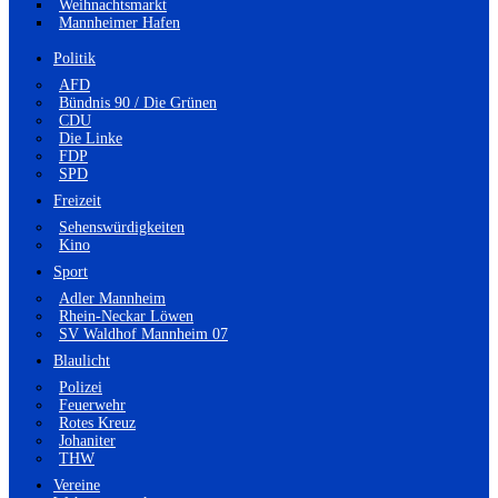
Weihnachtsmarkt
Mannheimer Hafen
Politik
AFD
Bündnis 90 / Die Grünen
CDU
Die Linke
FDP
SPD
Freizeit
Sehenswürdigkeiten
Kino
Sport
Adler Mannheim
Rhein-Neckar Löwen
SV Waldhof Mannheim 07
Blaulicht
Polizei
Feuerwehr
Rotes Kreuz
Johaniter
THW
Vereine