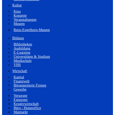
Kultur
Kino
Konzerte
Veranstaltungen
Museen
Reiss-Engelhorn-Museen
Bildung
Bibliotheken
Ausbildung
E-Learning
Universitäten & Studium
Musikschule
VHS
Wirtschaft
Kapital
Finanzwelt
Börsennotierte Firmen
Gewerbe
Versorger
Entsorger
Kreativwirtschaft
Büro / Homeoffice
Maimarkt