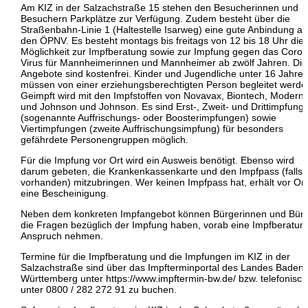
Am KIZ in der Salzachstraße 15 stehen den Besucherinnen und
Besuchern Parkplätze zur Verfügung. Zudem besteht über die
Straßenbahn-Linie 1 (Haltestelle Isarweg) eine gute Anbindung an
den ÖPNV. Es besteht montags bis freitags von 12 bis 18 Uhr die
Möglichkeit zur Impfberatung sowie zur Impfung gegen das Coron
Virus für Mannheimerinnen und Mannheimer ab zwölf Jahren. Die
Angebote sind kostenfrei. Kinder und Jugendliche unter 16 Jahre
müssen von einer erziehungsberechtigten Person begleitet werde
Geimpft wird mit den Impfstoffen von Novavax, Biontech, Modern
und Johnson und Johnson. Es sind Erst-, Zweit- und Drittimpfung
(sogenannte Auffrischungs- oder Boosterimpfungen) sowie
Viertimpfungen (zweite Auffrischungsimpfung) für besonders
gefährdete Personengruppen möglich.
Für die Impfung vor Ort wird ein Ausweis benötigt. Ebenso wird
darum gebeten, die Krankenkassenkarte und den Impfpass (falls
vorhanden) mitzubringen. Wer keinen Impfpass hat, erhält vor Ort
eine Bescheinigung.
Neben dem konkreten Impfangebot können Bürgerinnen und Bürg
die Fragen bezüglich der Impfung haben, vorab eine Impfberatung
Anspruch nehmen.
Termine für die Impfberatung und die Impfungen im KIZ in der
Salzachstraße sind über das Impfterminportal des Landes Baden-
Württemberg unter https://www.impftermin-bw.de/ bzw. telefonisch
unter 0800 / 282 272 91 zu buchen.