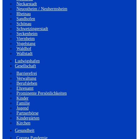
Neckarstadt
Neuostheim / Neuhermsheim
Rheinau
Sandhofen
Schönau
Schwetzingerstadt
Seckenheim
Viernheim
Vogelstang
Waldhof
Wallstadt
Ludwigshafen
Gesellschaft
Barrierefrei
Verwaltung
Berufsleben
Ehrenamt
Prominente Persönlichkeiten
Kinder
Familie
Jugend
Partnerbörse
Kindergärten
Kirchen
Gesundheit
Corona Pandemie