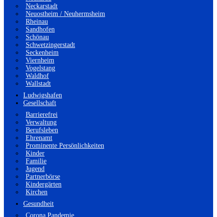
Neckarstadt
Neuostheim / Neuhermsheim
Rheinau
Sandhofen
Schönau
Schwetzingerstadt
Seckenheim
Viernheim
Vogelstang
Waldhof
Wallstadt
Ludwigshafen
Gesellschaft
Barrierefrei
Verwaltung
Berufsleben
Ehrenamt
Prominente Persönlichkeiten
Kinder
Familie
Jugend
Partnerbörse
Kindergärten
Kirchen
Gesundheit
Corona Pandemie