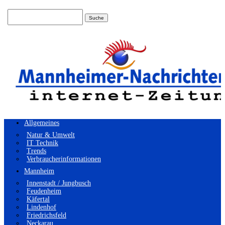
Suchen
nach:
Allgemeines
Natur & Umwelt
IT Technik
Trends
Verbraucherinformationen
Mannheim
Innenstadt / Jungbusch
Feudenheim
Käfertal
Lindenhof
Friedrichsfeld
Neckarau