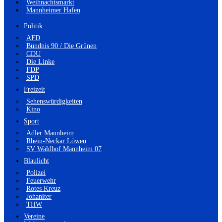
Weihnachtsmarkt
Mannheimer Hafen
Politik
AFD
Bündnis 90 / Die Grünen
CDU
Die Linke
FDP
SPD
Freizeit
Sehenswürdigkeiten
Kino
Sport
Adler Mannheim
Rhein-Neckar Löwen
SV Waldhof Mannheim 07
Blaulicht
Polizei
Feuerwehr
Rotes Kreuz
Johaniter
THW
Vereine