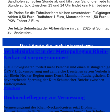
Sandhofen zur vollen Stunde ab und fährt von Sandhofen jede ha
Stunde zurück. Zwischen 13 und 14 Uhr findet kein Fährbetrieb sta
Die Preise für die Fährüberfahrt bleiben unverändert: Fußgänger
zahlen 0,50 Euro, Radfahrer 1 Euro, Motorradfahrer 1,50 Euro un
PKW-Fahrer 2 Euro.
Der letzte Betriebstag der Altrheinfähre im Jahr 2025 ist Sonntag,
28. September.
Das könnte Sie auch interessieren…
Verkehrsinfarkt in der Metropolregion Rhein-
Neckar ist vorprogrammiert
GDL Ludwigshafen fordert mehr Personal und einen leistungsfähige
ÖPNV Brückensperrung und zahlreiche Baustellen setzen Verkehr in
der Rhein-Neckar-Region unter Druck Mannheim/Ludwigshafen. Di
bevorstehende Sperrung der Kurt-Schumacher-Brücke zwischen
Ludwigshafen...
Weiterlesen
Drohnenbefliegung zur Vermessung
Vermessungsamt des Rhein-Neckar-Kreises setzt Drohne in
Schwetzingen ein Befliegungen am Zentrum beruflicher Schulen