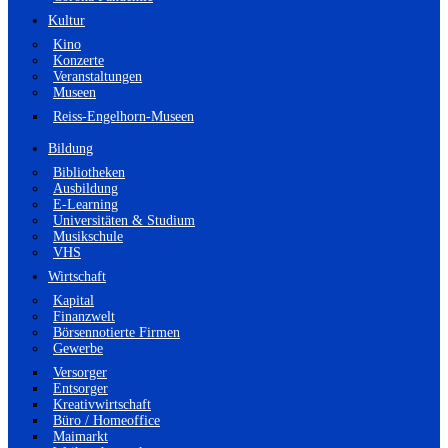
Kultur
Kino
Konzerte
Veranstaltungen
Museen
Reiss-Engelhorn-Museen
Bildung
Bibliotheken
Ausbildung
E-Learning
Universitäten & Studium
Musikschule
VHS
Wirtschaft
Kapital
Finanzwelt
Börsennotierte Firmen
Gewerbe
Versorger
Entsorger
Kreativwirtschaft
Büro / Homeoffice
Maimarkt