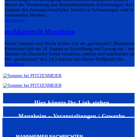
dienen der Vermessung und Bestandsaufnahme Schwetzingen. Auf 
Gelände des Zentrums beruflicher Schulen in Schwetzingen wird in 
kommenden Wochen...
Weiterlesen
guckkasten in Mannheim
Kunst, Literatur und Musik treffen sich im „guckkasten“ Mannheime
Kunstraum lädt am 14. August zu Ausstellung und Lesung ein – weit
Termine bis Dezember Kunst verstehen, erleben und miteinander teil
Der „guckkasten“ in L 14,3 möchte ein offener Treffpunkt für...
Weiterlesen
Hier könnte Ihr Link stehen
Mannheim – Veranstaltungen / Gewerbe
MANNHEIMER NACHRICHTEN