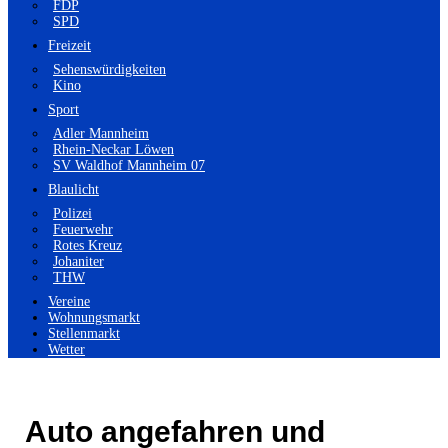
FDP
SPD
Freizeit
Sehenswürdigkeiten
Kino
Sport
Adler Mannheim
Rhein-Neckar Löwen
SV Waldhof Mannheim 07
Blaulicht
Polizei
Feuerwehr
Rotes Kreuz
Johaniter
THW
Vereine
Wohnungsmarkt
Stellenmarkt
Wetter
Auto angefahren und