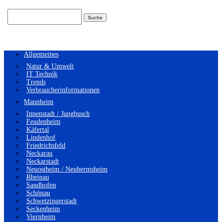
Suchen
nach:
Allgemeines
Natur & Umwelt
IT Technik
Trends
Verbraucherinformationen
Mannheim
Innenstadt / Jungbusch
Feudenheim
Käfertal
Lindenhof
Friedrichsfeld
Neckarau
Neckarstadt
Neuostheim / Neuhermsheim
Rheinau
Sandhofen
Schönau
Schwetzingerstadt
Seckenheim
Viernheim