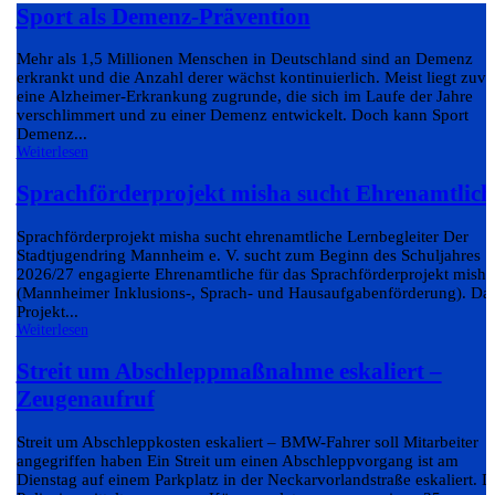
Sport als Demenz-Prävention
Mehr als 1,5 Millionen Menschen in Deutschland sind an Demenz
erkrankt und die Anzahl derer wächst kontinuierlich. Meist liegt zuvo
eine Alzheimer-Erkrankung zugrunde, die sich im Laufe der Jahre
verschlimmert und zu einer Demenz entwickelt. Doch kann Sport
Demenz...
Weiterlesen
Sprachförderprojekt misha sucht Ehrenamtlich
Sprachförderprojekt misha sucht ehrenamtliche Lernbegleiter Der
Stadtjugendring Mannheim e. V. sucht zum Beginn des Schuljahres
2026/27 engagierte Ehrenamtliche für das Sprachförderprojekt misha
(Mannheimer Inklusions-, Sprach- und Hausaufgabenförderung). Da
Projekt...
Weiterlesen
Streit um Abschleppmaßnahme eskaliert –
Zeugenaufruf
Streit um Abschleppkosten eskaliert – BMW-Fahrer soll Mitarbeiter
angegriffen haben Ein Streit um einen Abschleppvorgang ist am
Dienstag auf einem Parkplatz in der Neckarvorlandstraße eskaliert. D