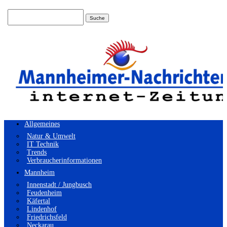
Suchen
nach:
Allgemeines
Natur & Umwelt
IT Technik
Trends
Verbraucherinformationen
Mannheim
Innenstadt / Jungbusch
Feudenheim
Käfertal
Lindenhof
Friedrichsfeld
Neckarau