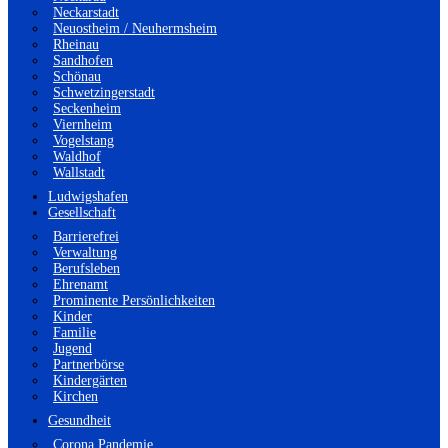
Neckarstadt
Neuostheim / Neuhermsheim
Rheinau
Sandhofen
Schönau
Schwetzingerstadt
Seckenheim
Viernheim
Vogelstang
Waldhof
Wallstadt
Ludwigshafen
Gesellschaft
Barrierefrei
Verwaltung
Berufsleben
Ehrenamt
Prominente Persönlichkeiten
Kinder
Familie
Jugend
Partnerbörse
Kindergärten
Kirchen
Gesundheit
Corona Pandemie