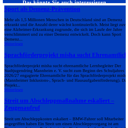
Das könnte Sie auch interessieren…
Sport als Demenz-Prävention
Mehr als 1,5 Millionen Menschen in Deutschland sind an Demenz
erkrankt und die Anzahl derer wächst kontinuierlich. Meist liegt zuvo
eine Alzheimer-Erkrankung zugrunde, die sich im Laufe der Jahre
verschlimmert und zu einer Demenz entwickelt. Doch kann Sport
Demenz...
Weiterlesen
Sprachförderprojekt misha sucht Ehrenamtlich
Sprachförderprojekt misha sucht ehrenamtliche Lernbegleiter Der
Stadtjugendring Mannheim e. V. sucht zum Beginn des Schuljahres
2026/27 engagierte Ehrenamtliche für das Sprachförderprojekt misha
(Mannheimer Inklusions-, Sprach- und Hausaufgabenförderung). Da
Projekt...
Weiterlesen
Streit um Abschleppmaßnahme eskaliert –
Zeugenaufruf
Streit um Abschleppkosten eskaliert – BMW-Fahrer soll Mitarbeiter
angegriffen haben Ein Streit um einen Abschleppvorgang ist am