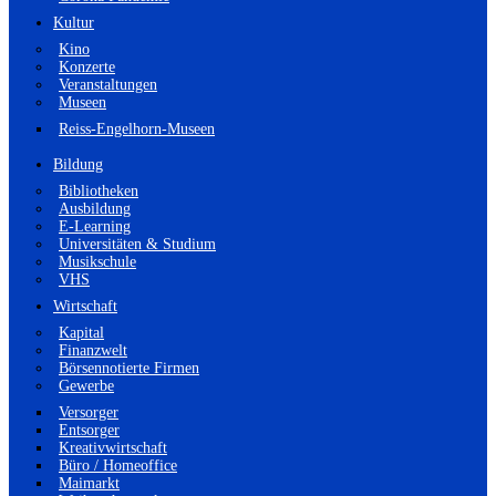
Kultur
Kino
Konzerte
Veranstaltungen
Museen
Reiss-Engelhorn-Museen
Bildung
Bibliotheken
Ausbildung
E-Learning
Universitäten & Studium
Musikschule
VHS
Wirtschaft
Kapital
Finanzwelt
Börsennotierte Firmen
Gewerbe
Versorger
Entsorger
Kreativwirtschaft
Büro / Homeoffice
Maimarkt