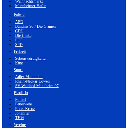
Weihnachtsmarkt
Mannheimer Hafen
Politik
AFD
Bündnis 90 / Die Grünen
CDU
Die Linke
FDP
SPD
Freizeit
Sehenswürdigkeiten
Kino
Sport
Adler Mannheim
Rhein-Neckar Löwen
SV Waldhof Mannheim 07
Blaulicht
Polizei
Feuerwehr
Rotes Kreuz
Johaniter
THW
Vereine