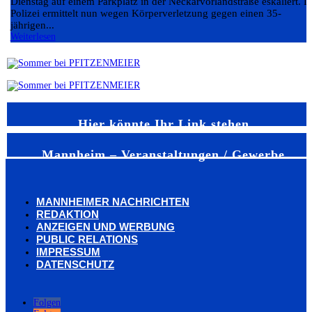
Dienstag auf einem Parkplatz in der Neckarvorlandstraße eskaliert. D
Polizei ermittelt nun wegen Körperverletzung gegen einen 35-
jährigen...
Weiterlesen
Hier könnte Ihr Link stehen
Mannheim – Veranstaltungen / Gewerbe
MANNHEIMER NACHRICHTEN
REDAKTION
ANZEIGEN UND WERBUNG
PUBLIC RELATIONS
IMPRESSUM
DATENSCHUTZ
Folgen