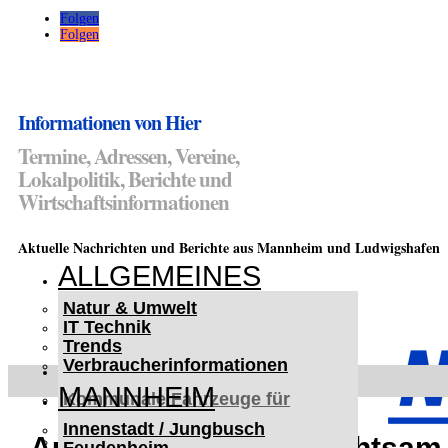
Folgen
Folgen
Informationen von Hier
Termine, Adressen, Vereine,
Lokalpolitik, Berichte und
Wirtschaftsinformationen
Aktuelle Nachrichten und Berichte aus Mannheim und Ludwigshafen
ALLGEMEINES
Natur & Umwelt
IT Technik
Trends
Verbraucherinformationen
< UKRAINE >
MANNHEIM
Kommunale Fahrzeuge für
Czernowitz
Innenstadt / Jungbusch
Nutzfahrzeuge für Czernowitz
Autofahrer öffnet unachtsam