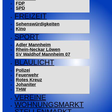
FDP
SPD
FREIZEIT
Sehenswürdigkeiten
Kino
SPORT
Adler Mannheim
Rhein-Neckar Löwen
SV Waldhof Mannheim 07
BLAULICHT
Polizei
Feuerwehr
Rotes Kreuz
Johaniter
THW
VEREINE
WOHNUNGSMARKT
STELLENMARKT