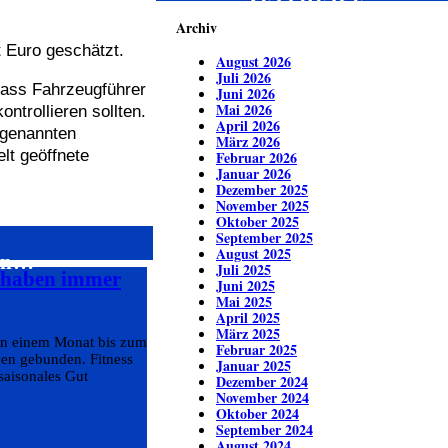
ZEITREISE
Archiv
 Euro geschätzt.
August 2026
Juli 2026
dass Fahrzeugführer
Juni 2026
Mai 2026
ntrollieren sollten.
April 2026
genannten
März 2026
lt geöffnete
Februar 2026
Januar 2026
Dezember 2025
November 2025
Oktober 2025
September 2025
August 2025
ren…
Juli 2025
s haben immer
Juni 2025
Mai 2025
April 2025
März 2025
von einem Monat bis zum
Februar 2025
den gebunden. Fitness
Januar 2025
saisonales Gut
Dezember 2024
November 2024
Oktober 2024
September 2024
August 2024