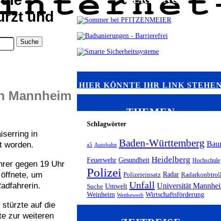
ürzt und
HIER KÖNNTE IHR LINK STEHE
 in Mannheim
THEMEN
Schlagwörter
serring in
Baden-Württemberg
Bau
t worden.
a5
Autobahn
Heidelberg
Feuerwehr
Gesundheit
Hochschule
ahrer gegen 19 Uhr
Polizei
 öffnete, um
Radar
Polizeieinsatz
Radarkonbtrol
Unfall
adfahrerin.
Universität Mannhe
Umwelt
Suche
Weinheim
Wirtschaftsförderung
Wettbewerb
 stürzte auf die
e zur weiteren