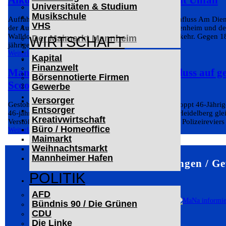
Universitäten & Studium
Der Mannheimer Wasserturm
Musikschule
Das Technoseum Mannheim
Auffahrunfall auf der A6: Lkw-Fahrer unter Alkoholeinfluss Am Die
VHS
Die Alte Feuerwache
der Autobahn 6 zwischen dem Autobahndreieck Hockenheim und d
Walldorf zu einem Auffahrunfall im zähfließenden Verkehr. Gegen 1
Der Maimarkt Mannheim
WIRTSCHAFT
jähriger Lkw-Fahrer...
LESERBRIEFE
Weiterlesen
Kapital
ARCHIV
Finanzwelt
Mann unter Alkohol- und Drogeneinfluss auf g
Das Neueste
Börsennotierte Firmen
Leitartikel
Scooter unterwegs
Gewerbe
WERBUNG
Versorger
Gestohlener E-Scooter, Alkohol und Drogen: Polizei stoppt 46-Jährig
Entsorger
46-jähriger E-Scooter-Fahrer ist am Dienstagabend in Heidelberg gl
Kreativwirtschaft
Verstöße ins Visier der Polizei geraten. Eine Streife des Polizeireviers
Büro / Homeoffice
Weiterlesen
Maimarkt
Weihnachtsmarkt
Mannheimer Hafen
Mannheim – Veranstaltungen / G
POLITIK
AFD
Bündnis 90 / Die Grünen
CDU
Die Linke