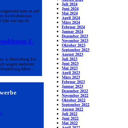
Juli 2024
Juni 2024
nstagabend kam es auf
Mai 2024
em Autobahnkreuz
April 2024
8 Uhr war ein 41-
März 2024
Februar 2024
Januar 2024
Dezember 2023
November 2023
estohlenem E-
Oktober 2023
September 2023
August 2023
Juli 2023
en in Heidelberg Ein
Juni 2023
eich wegen mehrerer
Mai 2023
 Heidelberg-Mitte...
April 2023
März 2023
Februar 2023
Januar 2023
Dezember 2022
ewerbe
November 2022
Oktober 2022
September 2022
August 2022
Juli 2022
Juni 2022
Mai 2022
April 2022