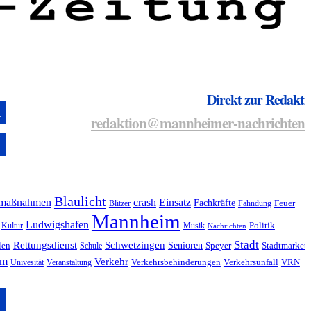
Direkt zur Redakti
redaktion@mannheimer-nachrichten.
N
Blaulicht
maßnahmen
crash
Einsatz
Fachkräfte
Blitzer
Fahndung
Feuer
Mannheim
Ludwigshafen
Kultur
Musik
Politik
Nachrichten
Stadt
Rettungsdienst
Schwetzingen
Senioren
len
Schule
Speyer
Stadtmarket
im
Verkehr
Univesität
Veranstaltung
Verkehrsbehinderungen
Verkehrsunfall
VRN