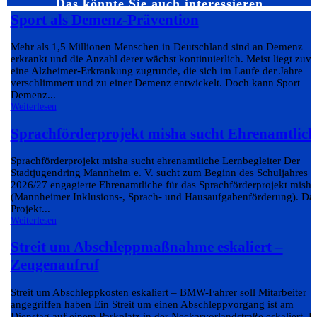
Das könnte Sie auch interessieren…
Sport als Demenz-Prävention
Mehr als 1,5 Millionen Menschen in Deutschland sind an Demenz
erkrankt und die Anzahl derer wächst kontinuierlich. Meist liegt zuvo
eine Alzheimer-Erkrankung zugrunde, die sich im Laufe der Jahre
verschlimmert und zu einer Demenz entwickelt. Doch kann Sport
Demenz...
Weiterlesen
Sprachförderprojekt misha sucht Ehrenamtlich
Sprachförderprojekt misha sucht ehrenamtliche Lernbegleiter Der
Stadtjugendring Mannheim e. V. sucht zum Beginn des Schuljahres
2026/27 engagierte Ehrenamtliche für das Sprachförderprojekt misha
(Mannheimer Inklusions-, Sprach- und Hausaufgabenförderung). Da
Projekt...
Weiterlesen
Streit um Abschleppmaßnahme eskaliert –
Zeugenaufruf
Streit um Abschleppkosten eskaliert – BMW-Fahrer soll Mitarbeiter
angegriffen haben Ein Streit um einen Abschleppvorgang ist am
Dienstag auf einem Parkplatz in der Neckarvorlandstraße eskaliert. D