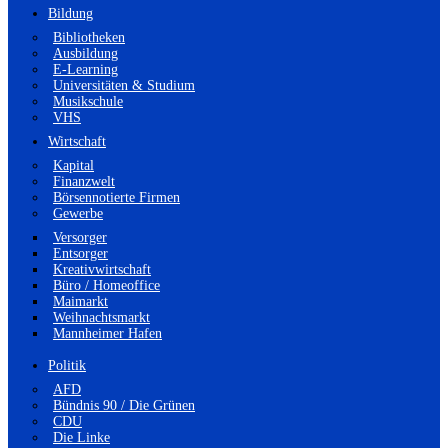
Bildung
Bibliotheken
Ausbildung
E-Learning
Universitäten & Studium
Musikschule
VHS
Wirtschaft
Kapital
Finanzwelt
Börsennotierte Firmen
Gewerbe
Versorger
Entsorger
Kreativwirtschaft
Büro / Homeoffice
Maimarkt
Weihnachtsmarkt
Mannheimer Hafen
Politik
AFD
Bündnis 90 / Die Grünen
CDU
Die Linke