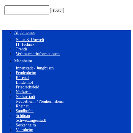
Suchen
nach:
Allgemeines
Natur & Umwelt
IT Technik
Trends
Verbraucherinformationen
Mannheim
Innenstadt / Jungbusch
Feudenheim
Käfertal
Lindenhof
Friedrichsfeld
Neckarau
Neckarstadt
Neuostheim / Neuhermsheim
Rheinau
Sandhofen
Schönau
Schwetzingerstadt
Seckenheim
Viernheim