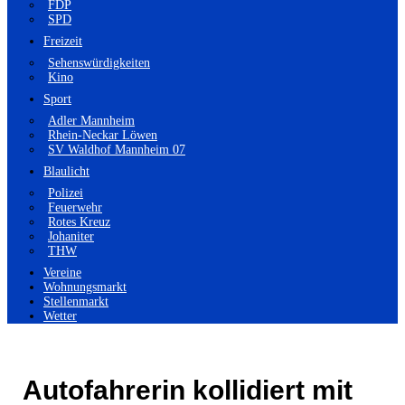
FDP
SPD
Freizeit
Sehenswürdigkeiten
Kino
Sport
Adler Mannheim
Rhein-Neckar Löwen
SV Waldhof Mannheim 07
Blaulicht
Polizei
Feuerwehr
Rotes Kreuz
Johaniter
THW
Vereine
Wohnungsmarkt
Stellenmarkt
Wetter
Autofahrerin kollidiert mit