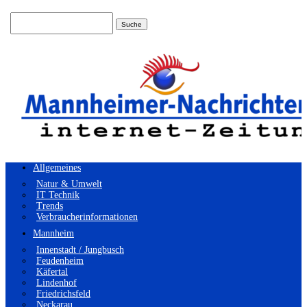
Suchen
nach:
Allgemeines
Natur & Umwelt
IT Technik
Trends
Verbraucherinformationen
Mannheim
Innenstadt / Jungbusch
Feudenheim
Käfertal
Lindenhof
Friedrichsfeld
Neckarau