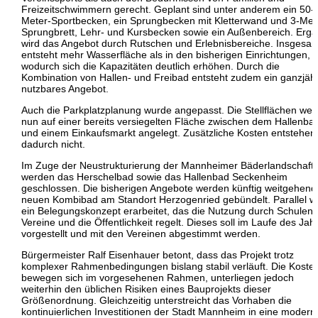
Freizeitschwimmern gerecht. Geplant sind unter anderem ein 50-
Meter-Sportbecken, ein Sprungbecken mit Kletterwand und 3-Met
Sprungbrett, Lehr- und Kursbecken sowie ein Außenbereich. Ergä
wird das Angebot durch Rutschen und Erlebnisbereiche. Insgesa
entsteht mehr Wasserfläche als in den bisherigen Einrichtungen,
wodurch sich die Kapazitäten deutlich erhöhen. Durch die
Kombination von Hallen- und Freibad entsteht zudem ein ganzjähr
nutzbares Angebot.
Auch die Parkplatzplanung wurde angepasst. Die Stellflächen we
nun auf einer bereits versiegelten Fläche zwischen dem Hallenba
und einem Einkaufsmarkt angelegt. Zusätzliche Kosten entstehen
dadurch nicht.
Im Zuge der Neustrukturierung der Mannheimer Bäderlandschaft
werden das
Herschelbad
sowie das
Hallenbad Seckenheim
geschlossen. Die bisherigen Angebote werden künftig weitgehend
neuen Kombibad am Standort Herzogenried gebündelt. Parallel w
ein Belegungskonzept erarbeitet, das die Nutzung durch Schulen,
Vereine und die Öffentlichkeit regelt. Dieses soll im Laufe des Jah
vorgestellt und mit den Vereinen abgestimmt werden.
Bürgermeister Ralf Eisenhauer betont, dass das Projekt trotz
komplexer Rahmenbedingungen bislang stabil verläuft. Die Koste
bewegen sich im vorgesehenen Rahmen, unterliegen jedoch
weiterhin den üblichen Risiken eines Bauprojekts dieser
Größenordnung. Gleichzeitig unterstreicht das Vorhaben die
kontinuierlichen Investitionen der Stadt Mannheim in eine modern