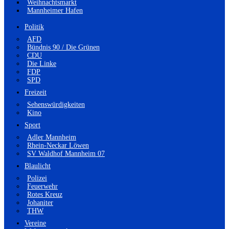
Weihnachtsmarkt
Mannheimer Hafen
Politik
AFD
Bündnis 90 / Die Grünen
CDU
Die Linke
FDP
SPD
Freizeit
Sehenswürdigkeiten
Kino
Sport
Adler Mannheim
Rhein-Neckar Löwen
SV Waldhof Mannheim 07
Blaulicht
Polizei
Feuerwehr
Rotes Kreuz
Johaniter
THW
Vereine