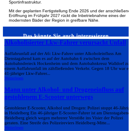
Sportinfrastruktur.
Mit der geplanten Fertigstellung Ende 2026 und der anschließen
Eröffnung im Frühjahr 2027 rückt die Inbetriebnahme eines der
modernsten Bäder der Region in greifbare Nähe.
Das könnte Sie auch interessieren…
Alkoholisierter Lkw-Fahrer verursacht Unfall
Auffahrunfall auf der A6: Lkw-Fahrer unter Alkoholeinfluss Am
Dienstagabend kam es auf der Autobahn 6 zwischen dem
Autobahndreieck Hockenheim und dem Autobahnkreuz Walldorf zu
einem Auffahrunfall im zähfließenden Verkehr. Gegen 18 Uhr war ei
41-jähriger Lkw-Fahrer...
Weiterlesen
Mann unter Alkohol- und Drogeneinfluss auf
gestohlenem E-Scooter unterwegs
Gestohlener E-Scooter, Alkohol und Drogen: Polizei stoppt 46-Jährig
in Heidelberg Ein 46-jähriger E-Scooter-Fahrer ist am Dienstagabend
Heidelberg gleich wegen mehrerer Verstöße ins Visier der Polizei
geraten. Eine Streife des Polizeireviers Heidelberg-Mitte...
Weiterlesen