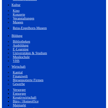
Kultur
Kino
Konzerte
Veranstaltungen
Museen
Reiss-Engelhorn-Museen
Bildung
Bibliotheken
Ausbildung
E-Learning
Universitäten & Studium
Musikschule
VHS
Wirtschaft
Kapital
Finanzwelt
Börsennotierte Firmen
Gewerbe
Versorger
Entsorger
Kreativwirtschaft
Büro / Homeoffice
Maimarkt