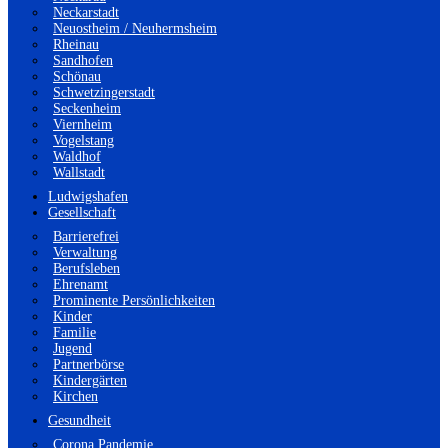
Neckarstadt
Neuostheim / Neuhermsheim
Rheinau
Sandhofen
Schönau
Schwetzingerstadt
Seckenheim
Viernheim
Vogelstang
Waldhof
Wallstadt
Ludwigshafen
Gesellschaft
Barrierefrei
Verwaltung
Berufsleben
Ehrenamt
Prominente Persönlichkeiten
Kinder
Familie
Jugend
Partnerbörse
Kindergärten
Kirchen
Gesundheit
Corona Pandemie