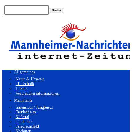
Suchen
nach:
Allgemeines
Natur & Umwelt
IT Technik
Trends
Verbraucherinformationen
Mannheim
Innenstadt / Jungbusch
Feudenheim
Käfertal
Lindenhof
Friedrichsfeld
Neckarau