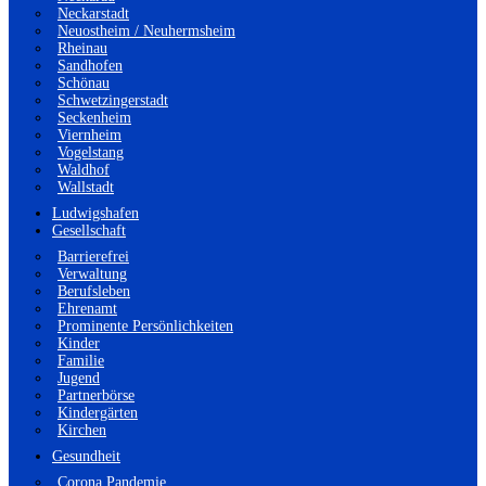
Neckarstadt
Neuostheim / Neuhermsheim
Rheinau
Sandhofen
Schönau
Schwetzingerstadt
Seckenheim
Viernheim
Vogelstang
Waldhof
Wallstadt
Ludwigshafen
Gesellschaft
Barrierefrei
Verwaltung
Berufsleben
Ehrenamt
Prominente Persönlichkeiten
Kinder
Familie
Jugend
Partnerbörse
Kindergärten
Kirchen
Gesundheit
Corona Pandemie