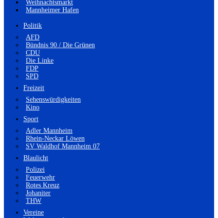
Weihnachtsmarkt
Mannheimer Hafen
Politik
AFD
Bündnis 90 / Die Grünen
CDU
Die Linke
FDP
SPD
Freizeit
Sehenswürdigkeiten
Kino
Sport
Adler Mannheim
Rhein-Neckar Löwen
SV Waldhof Mannheim 07
Blaulicht
Polizei
Feuerwehr
Rotes Kreuz
Johaniter
THW
Vereine