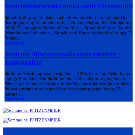
Sprachförderprojekt misha sucht Ehrenamtlich
Sprachförderprojekt misha sucht ehrenamtliche Lernbegleiter Der
Stadtjugendring Mannheim e. V. sucht zum Beginn des Schuljahres
2026/27 engagierte Ehrenamtliche für das Sprachförderprojekt misha
(Mannheimer Inklusions-, Sprach- und Hausaufgabenförderung). Da
Projekt...
Weiterlesen
Streit um Abschleppmaßnahme eskaliert –
Zeugenaufruf
Streit um Abschleppkosten eskaliert – BMW-Fahrer soll Mitarbeiter
angegriffen haben Ein Streit um einen Abschleppvorgang ist am
Dienstag auf einem Parkplatz in der Neckarvorlandstraße eskaliert. D
Polizei ermittelt nun wegen Körperverletzung gegen einen 35-
jährigen...
Weiterlesen