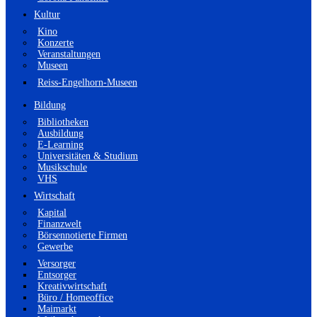
Kultur
Kino
Konzerte
Veranstaltungen
Museen
Reiss-Engelhorn-Museen
Bildung
Bibliotheken
Ausbildung
E-Learning
Universitäten & Studium
Musikschule
VHS
Wirtschaft
Kapital
Finanzwelt
Börsennotierte Firmen
Gewerbe
Versorger
Entsorger
Kreativwirtschaft
Büro / Homeoffice
Maimarkt