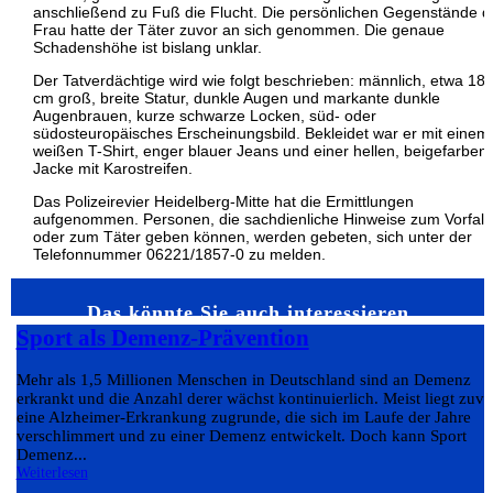
anschließend zu Fuß die Flucht. Die persönlichen Gegenstände d
Frau hatte der Täter zuvor an sich genommen. Die genaue
Schadenshöhe ist bislang unklar.
Der Tatverdächtige wird wie folgt beschrieben: männlich, etwa 18
cm groß, breite Statur, dunkle Augen und markante dunkle
Augenbrauen, kurze schwarze Locken, süd- oder
südosteuropäisches Erscheinungsbild. Bekleidet war er mit einem
weißen T-Shirt, enger blauer Jeans und einer hellen, beigefarben
Jacke mit Karostreifen.
Das Polizeirevier Heidelberg-Mitte hat die Ermittlungen
aufgenommen. Personen, die sachdienliche Hinweise zum Vorfall
oder zum Täter geben können, werden gebeten, sich unter der
Telefonnummer 06221/1857-0 zu melden.
Das könnte Sie auch interessieren…
Sport als Demenz-Prävention
Mehr als 1,5 Millionen Menschen in Deutschland sind an Demenz
erkrankt und die Anzahl derer wächst kontinuierlich. Meist liegt zuvo
eine Alzheimer-Erkrankung zugrunde, die sich im Laufe der Jahre
verschlimmert und zu einer Demenz entwickelt. Doch kann Sport
Demenz...
Weiterlesen