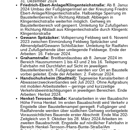
31. Dezember 2024
Friedrich-Ebert-Anlage/Klingenteichstraße:
Ab 8. Janua
2024 Umbau der Fußgängerinsel an der Kreuzung Friedric
Ebert-Anlage/Klingenteichstraße. Halbseitige Sperrung im
Baustellenbereich in Richtung Altstadt. Abbiegen in
Klingenteichstraße weiterhin möglich. Gehweg im
Baustellenbereich voll gesperrt. Umleitung für Zufußgehen
in Richtung Altstadt aus Klingenteichstraße durch Klingentor
Klingentorstraße
Gewann Spitzäcker:
Vollsperrung Feldweg seit 6. Novemb
2023 zwischen Einmündung Feldweg Spitzäcker und
Allmendpfad/Gewann Schloßäcker. Umleitung für Radfahre
und Zufußgehende über umliegende Feldwege. Ende der
Arbeiten: 16. Februar 2024.
Grahamstraße:
Breitbandausbau ab 8. Januar 2024 im
Bereich Hausnummern 1 bis 43 und 2 bis 16. Teilsperrung
Fahrbahn mit Durchfahrt auf Sicht im jeweiligen
Baustellenbereich. Fußgänger werden vor Ort an Baustelle
vorbei geleitet. Ende der Arbeiten: 2. Februar 2024.
Handschuhsheim (Stadtteil):
Tageweise Kanalarbeiten d
Abwasserzweckverbandes seit Juli 2023. Ohne Aufgrabung
mit mobilen Arbeitsstellen – geringe und kurzzeitige
Verkehrsbeeinträchtigungen in jeweiligen Bereichen. Ende 
Arbeiten: Herbst 2024.
Henkel-Teroson-Straße:
Kanalarbeiten in vier Bauabschni
Höhe Firma Henkel. Im ersten Bauabschnitt wird Verkehr a
Engstelle über Baustellenampel geregelt. Fußgänger und
Radfahrende werden über südlichen Gehweg vorbeigeleitet
Voraussichtliches Bauende erster Abschnitt: Ende Mai 2024
Zeitgleich von 9. Oktober bis 28. März 2024 Arbeiten im
zweiten Bauabschnitt. Engstelle auf nördlicher Fahrbahn im
Bereich Henkel-Teroson-/Hans-Bunte-Straße/Am