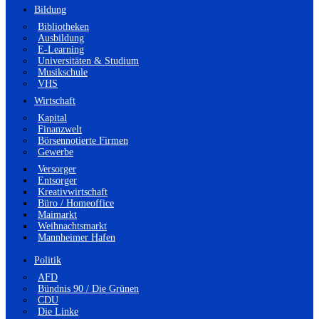
Bildung
Bibliotheken
Ausbildung
E-Learning
Universitäten & Studium
Musikschule
VHS
Wirtschaft
Kapital
Finanzwelt
Börsennotierte Firmen
Gewerbe
Versorger
Entsorger
Kreativwirtschaft
Büro / Homeoffice
Maimarkt
Weihnachtsmarkt
Mannheimer Hafen
Politik
AFD
Bündnis 90 / Die Grünen
CDU
Die Linke