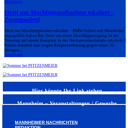
Weiterlesen
Streit um Abschleppmaßnahme eskaliert –
Zeugenaufruf
Streit um Abschleppkosten eskaliert – BMW-Fahrer soll Mitarbeiter
angegriffen haben Ein Streit um einen Abschleppvorgang ist am
Dienstag auf einem Parkplatz in der Neckarvorlandstraße eskaliert. D
Polizei ermittelt nun wegen Körperverletzung gegen einen 35-
jährigen...
Weiterlesen
Hier könnte Ihr Link stehen
Mannheim – Veranstaltungen / Gewerbe
MANNHEIMER NACHRICHTEN
REDAKTION