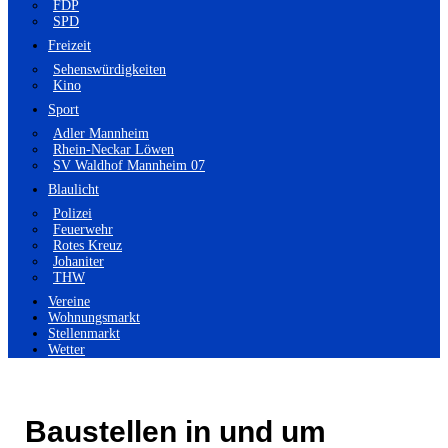
FDP
SPD
Freizeit
Sehenswürdigkeiten
Kino
Sport
Adler Mannheim
Rhein-Neckar Löwen
SV Waldhof Mannheim 07
Blaulicht
Polizei
Feuerwehr
Rotes Kreuz
Johaniter
THW
Vereine
Wohnungsmarkt
Stellenmarkt
Wetter
Baustellen in und um