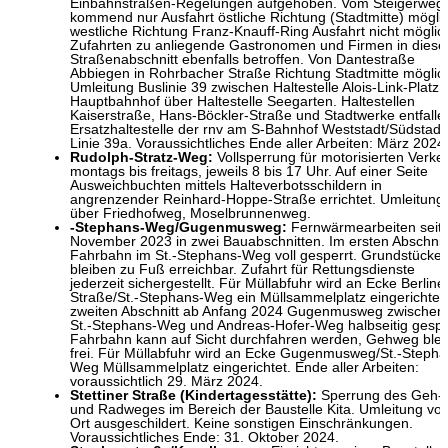
Einbahnstraßen-Regelungen aufgehoben. Vom Steigerweg
kommend nur Ausfahrt östliche Richtung (Stadtmitte) mögli
westliche Richtung Franz-Knauff-Ring Ausfahrt nicht möglic
Zufahrten zu anliegende Gastronomen und Firmen in dies
Straßenabschnitt ebenfalls betroffen. Von Dantestraße
Abbiegen in Rohrbacher Straße Richtung Stadtmitte möglic
Umleitung Buslinie 39 zwischen Haltestelle Alois-Link-Platz
Hauptbahnhof über Haltestelle Seegarten. Haltestellen
Kaiserstraße, Hans-Böckler-Straße und Stadtwerke entfalle
Ersatzhaltestelle der rnv am S-Bahnhof Weststadt/Südstadt 
Linie 39a. Voraussichtliches Ende aller Arbeiten: März 2024
Rudolph-Stratz-Weg:
Vollsperrung für motorisierten Verkeh
montags bis freitags, jeweils 8 bis 17 Uhr. Auf einer Seite
Ausweichbuchten mittels Halteverbotsschildern in
angrenzender Reinhard-Hoppe-Straße errichtet. Umleitung
über Friedhofweg, Moselbrunnenweg.
-Stephans-Weg/Gugenmusweg:
Fernwärmearbeiten seit 
November 2023 in zwei Bauabschnitten. Im ersten Abschnit
Fahrbahn im St.-Stephans-Weg voll gesperrt. Grundstücke
bleiben zu Fuß erreichbar. Zufahrt für Rettungsdienste
jederzeit sichergestellt. Für Müllabfuhr wird an Ecke Berline
Straße/St.-Stephans-Weg ein Müllsammelplatz eingerichtet
zweiten Abschnitt ab Anfang 2024 Gugenmusweg zwischen
St.-Stephans-Weg und Andreas-Hofer-Weg halbseitig gespe
Fahrbahn kann auf Sicht durchfahren werden, Gehweg blei
frei. Für Müllabfuhr wird an Ecke Gugenmusweg/St.-Stepha
Weg Müllsammelplatz eingerichtet. Ende aller Arbeiten:
voraussichtlich 29. März 2024.
Stettiner Straße (Kindertagesstätte):
Sperrung des Geh-
und Radweges im Bereich der Baustelle Kita. Umleitung vor
Ort ausgeschildert. Keine sonstigen Einschränkungen.
Voraussichtliches Ende: 31. Oktober 2024.