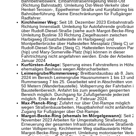
Bahnbetriebswerk. Einbahnstraßenregelung West-Ost
(Richtung Bahnstadt). Umleitung Ost-West-Verkehr über
Henkel-Teroson-, Eppelheimer Straße und Kurpfalzring bis
Bahnüberführung. Keine Einschränkungen für Fußgänger 
Radfahrer.
Kirchheimer Weg:
Seit 18. Dezember 2023 Einbahnstraße 
Richtung Innenstadt. Umleitung für Autofahrende großräum
über Rudolf-Diesel-Straße (siehe auch Margot-Becke-Ring)
Umleitung Buslinie 33 Richtung Ziegelhausen zwischen
Harbigweg (Ersatzhaltestelle im Harbigweg) und
Montpellierbrücke über Haltestellen Messplatz (Steig C) un
Rudolf-Diesel-Straße (Steig C). Haltestellen Innovation Park
(hip) und Mary-Somerville-Platz (hip) können in dieser
Fahrtrichtung nicht angefahren werden. Ende der Arbeiten: 
Januar 2024
Kurfürsten-Anlage:
Sperrung eines Fahrstreifens in Höhe
ehemaliges Bauhaus wegen Abbrucharbeiten.
Leimengrube/Rummersweg:
Breitbandausbau ab 8. Janu
2024 im Bereich Leimengrube Hausnummern 1 bis 13 und
Rummersweg 7 bis 25. Gearbeitet wird in Abschnitten von j
50 Metern (Wanderbaustelle). Vollsperrung der Fahrbahn i
Baustellenbereich. Anfahrt bis zum jeweiligen gesperrten
Bereich möglich. Durchgang für Zufußgehende jederzeit
möglich. Ende der Arbeiten: 2. Februar 2024.
Max-Planck-Ring:
Zufahrt nur über Ost-Rampe möglich
wegen Straßenbauarbeiten, Hauptbahnhof nicht anfahrbar.
Zugang für Fußgänger über Ost-Rampe.
Margot-Becke-Ring (ehemals Im Mörgelgewann):
Seit 2.
November 2023 Arbeiten für Umgestaltung Straßenzug.
Erneuerung der gesamten Infrastruktur inklusive Straßenb
unter Vollsperrung. Kirchheimer Weg stadtauswärts Höhe
Margot-Becke-Ring gesperrt. Umleitung motorisierter Verke