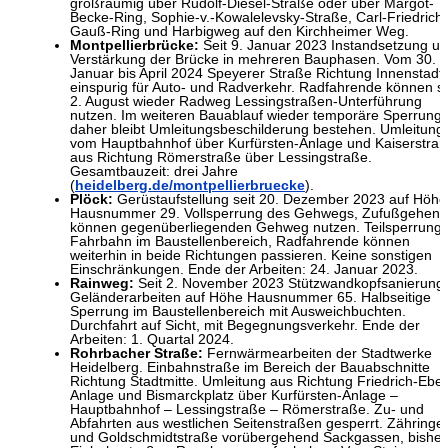
großräumig über Rudolf-Diesel-Straße oder über Margot-
Becke-Ring, Sophie-v.-Kowalelevsky-Straße, Carl-Friedrich-
Gauß-Ring und Harbigweg auf den Kirchheimer Weg.
Montpellierbrücke:
Seit 9. Januar 2023 Instandsetzung u
Verstärkung der Brücke in mehreren Bauphasen. Vom 30.
Januar bis April 2024 Speyerer Straße Richtung Innenstadt
einspurig für Auto- und Radverkehr. Radfahrende können se
2. August wieder Radweg Lessingstraßen-Unterführung
nutzen. Im weiteren Bauablauf wieder temporäre Sperrung
daher bleibt Umleitungsbeschilderung bestehen. Umleitung
vom Hauptbahnhof über Kurfürsten-Anlage und Kaiserstraß
aus Richtung Römerstraße über Lessingstraße.
Gesamtbauzeit: drei Jahre
(
heidelberg.de/montpellierbruecke
).
Plöck:
Gerüstaufstellung seit 20. Dezember 2023 auf Höhe
Hausnummer 29. Vollsperrung des Gehwegs, Zufußgehen
können gegenüberliegenden Gehweg nutzen. Teilsperrung 
Fahrbahn im Baustellenbereich, Radfahrende können
weiterhin in beide Richtungen passieren. Keine sonstigen
Einschränkungen. Ende der Arbeiten: 24. Januar 2023.
Rainweg
:
Seit 2. November 2023 Stützwandkopfsanierung 
Geländerarbeiten auf Höhe Hausnummer 65. Halbseitige
Sperrung im Baustellenbereich mit Ausweichbuchten.
Durchfahrt auf Sicht, mit Begegnungsverkehr. Ende der
Arbeiten: 1. Quartal 2024.
Rohrbacher Straße:
Fernwärmearbeiten der Stadtwerke
Heidelberg. Einbahnstraße im Bereich der Bauabschnitte
Richtung Stadtmitte. Umleitung aus Richtung Friedrich-Eber
Anlage und Bismarckplatz über Kurfürsten-Anlage –
Hauptbahnhof – Lessingstraße – Römerstraße. Zu- und
Abfahrten aus westlichen Seitenstraßen gesperrt. Zähringer
und Goldschmidtstraße vorübergehend Sackgassen, bisher