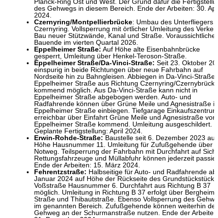
Planck-Ring Ost und West. Der Grund dafür die Fertigstellu
des Gehwegs in diesem Bereich. Ende der Arbeiten: 30. Apr
2024.
Czernyring/Montpellierbrücke
: Umbau des Unterfliegers
Czernyring. Vollsperrung mit örtlicher Umleitung des Verkeh
Bau neuer Stützwände, Kanal und Straße. Voraussichtliche
Bauende im vierten Quartal 2026.
Eppelheimer Straße:
Auf Höhe alte Eisenbahnbrücke
gesperrt, Umleitung über Henkel-Teroson-Straße.
Eppelheimer Straße/Da-Vinci-Straße:
Seit 23. Oktober 20
einspurig in beide Richtungen über neue Fahrbahn auf
Nordseite hin zu Bahngleisen. Abbiegen in Da-Vinci-Straße
Eppelheimer Straße aus Richtung Czernyring/Czernybrück
kommend möglich. Aus Da-Vinci-Straße kann nicht in
Eppelheimer Straße abgebogen werden. Auto- und
Radfahrende können über Grüne Meile und Agnesistraße i
Eppelheimer Straße einbiegen. Tiefgarage Einkaufszentru
erreichbar über Einfahrt Grüne Meile und Agnesistraße von
Eppelheimer Straße kommend. Umleitung ausgeschildert.
Geplante Fertigstellung: April 2024.
Erwin-Rohde-Straße:
Baustelle seit 6. Dezember 2023 auf
Höhe Hausnummer 11. Umleitung für Zufußgehende über
Notweg. Teilsperrung der Fahrbahn mit Durchfahrt auf Sicht
Rettungsfahrzeuge und Müllabfuhr können jederzeit passie
Ende der Arbeiten: 15. März 2024.
Fehrentzstraße:
Halbseitige für Auto- und Radfahrende ab
Januar 2024 auf Höhe der Rückseite des Grundstückstücks
Voßstraße Hausnummer 6. Durchfahrt aus Richtung B 37
möglich. Umleitung in Richtung B 37 erfolgt über Bergheime
Straße und Thibautstraße. Ebenso Vollsperrung des Gehw
im genannten Bereich. Zufußgehende können weiterhin de
Gehweg an der Schurmanstraße nutzen. Ende der Arbeiten