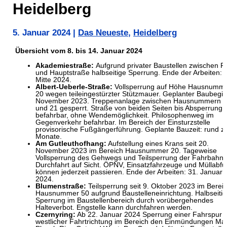
Heidelberg
5. Januar 2024
|
Das Neueste
,
Heidelberg
Übersicht vom 8. bis 14. Januar 2024
Akademiestraße:
Aufgrund privater Baustellen zwischen P
und Hauptstraße halbseitige Sperrung. Ende der Arbeiten:
Mitte 2024.
Albert-Ueberle-Straße:
Vollsperrung auf Höhe Hausnumm
20 wegen teileingestürzter Stützmauer. Geplanter Baubegi
November 2023. Treppenanlage zwischen Hausnummern 
und 21 gesperrt. Straße von beiden Seiten bis Absperrung
befahrbar, ohne Wendemöglichkeit. Philosophenweg im
Gegenverkehr befahrbar. Im Bereich der Einsturzstelle
provisorische Fußgängerführung. Geplante Bauzeit: rund z
Monate.
Am Gutleuthofhang:
Aufstellung eines Krans seit 20.
November 2023 im Bereich Hausnummer 20. Tageweise
Vollsperrung des Gehwegs und Teilsperrung der Fahrbahn 
Durchfahrt auf Sicht. ÖPNV, Einsatzfahrzeuge und Müllabfu
können jederzeit passieren. Ende der Arbeiten: 31. Januar
2024.
Blumenstraße:
Teilsperrung seit 9. Oktober 2023 im Berei
Hausnummer 50 aufgrund Baustelleneinrichtung. Halbseiti
Sperrung im Baustellenbereich durch vorübergehendes
Halteverbot. Engstelle kann durchfahren werden.
Czernyring:
Ab 22. Januar 2024 Sperrung einer Fahrspur i
westlicher Fahrtrichtung im Bereich den Einmündungen Ma