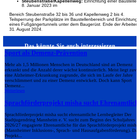
Steubenstraße/Kapellenweg:
Einrichtung einer Baustelle s
8. Januar 2023 im
Bereich Steubenstraße 32 bis 36 und Kapellenweg 2 bis 4.
Teilsperrung der Parkplätze im Baustellenbereich und Einrichtung
eines Fußgängertunnels unter dem Baugerüst. Ende der Arbeiten
31. August 2024.
Das könnte Sie auch interessieren…
Sport als Demenz-Prävention
Mehr als 1,5 Millionen Menschen in Deutschland sind an Demenz
erkrankt und die Anzahl derer wächst kontinuierlich. Meist liegt zuvo
eine Alzheimer-Erkrankung zugrunde, die sich im Laufe der Jahre
verschlimmert und zu einer Demenz entwickelt. Doch kann Sport
Demenz...
Weiterlesen
Sprachförderprojekt misha sucht Ehrenamtlich
Sprachförderprojekt misha sucht ehrenamtliche Lernbegleiter Der
Stadtjugendring Mannheim e. V. sucht zum Beginn des Schuljahres
2026/27 engagierte Ehrenamtliche für das Sprachförderprojekt misha
(Mannheimer Inklusions-, Sprach- und Hausaufgabenförderung). Da
Projekt...