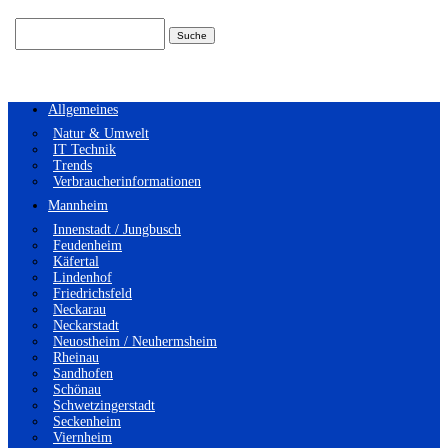
Suchen
nach:
Allgemeines
Natur & Umwelt
IT Technik
Trends
Verbraucherinformationen
Mannheim
Innenstadt / Jungbusch
Feudenheim
Käfertal
Lindenhof
Friedrichsfeld
Neckarau
Neckarstadt
Neuostheim / Neuhermsheim
Rheinau
Sandhofen
Schönau
Schwetzingerstadt
Seckenheim
Viernheim