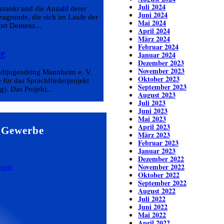
Juli 2024
rankt und die Anzahl derer
Juni 2024
zugrunde, die sich im Laufe der
Mai 2024
ort Demenz...
April 2024
März 2024
Februar 2024
e
Januar 2024
Dezember 2023
November 2023
tadtjugendring Mannheim e. V.
Oktober 2023
 für das Sprachförderprojekt
September 2023
. Das Projekt...
August 2023
Juli 2023
Juni 2023
Mai 2023
April 2023
 Gewerbe
März 2023
Februar 2023
Januar 2023
Dezember 2022
November 2022
Oktober 2022
September 2022
August 2022
Juli 2022
Juni 2022
Mai 2022
April 2022