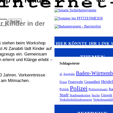
 Kinder in der
 stehen beim Workshop
HIER KÖNNTE IHR LINK 
Al Zanabili lädt Kinder auf
hlagzeugs ein. Gemeinsam
THEMEN
erlernt und Klänge erlebt –
Schlagwörter
Baden-Württemb
10 Jahren. Vorkenntnisse
a5
Autobahn
de am Mitmachen.
Heide
Feuerwehr
Gesundheit
Feuer
Polizei
Ra
Politik
Polizeieinsatz
Stadt
Umwelt
Stadtmarketing
Suche
Verkehrsbehinderungen
Verkehrsunfal