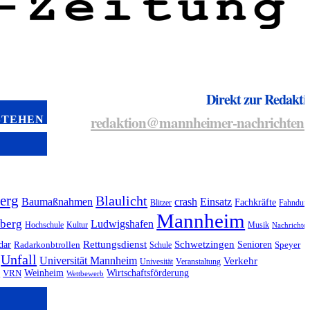
Direkt zur Redakti
redaktion@mannheimer-nachrichten.
STEHEN
erg
Blaulicht
Baumaßnahmen
crash
Einsatz
Fachkräfte
Blitzer
Fahndun
Mannheim
lberg
Ludwigshafen
Hochschule
Kultur
Musik
Nachrichte
dar
Rettungsdienst
Schwetzingen
Senioren
Radarkonbtrollen
Schule
Speyer
Unfall
Universität Mannheim
Verkehr
Univesität
Veranstaltung
Weinheim
Wirtschaftsförderung
l
VRN
Wettbewerb