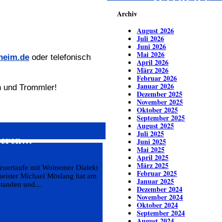
ZEITREISE
Archiv
August 2026
Juli 2026
Juni 2026
Mai 2026
heim.de
oder telefonisch
April 2026
März 2026
Februar 2026
Januar 2026
n und Trommler!
Dezember 2025
November 2025
Oktober 2025
September 2025
August 2025
Juli 2025
sieren…
Juni 2025
Mai 2025
April 2025
März 2025
euertaufe mit Woinemer Dialekt
Februar 2025
meister Michael Möslang hat am
Januar 2025
tanden und...
Dezember 2024
November 2024
Oktober 2024
September 2024
August 2024