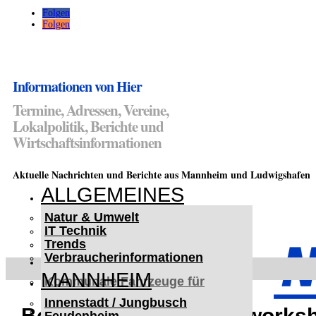
Folgen
Folgen
Informationen von Hier
Termine, Adressen, Vereine,
Lokalpolitik, Berichte und
Wirtschaftsinformationen
Aktuelle Nachrichten und Berichte aus Mannheim und Ludwigshafen
ALLGEMEINES
Natur & Umwelt
IT Technik
Trends
Verbraucherinformationen
< UKRAINE >
MANNHEIM
Kommunale Fahrzeuge für
Czernowitz
Innenstadt / Jungbusch
Nutzfahrzeuge für Czernowitz
Beats4kids – Trommelworksh