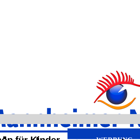
op für Kinder
WERBUNG