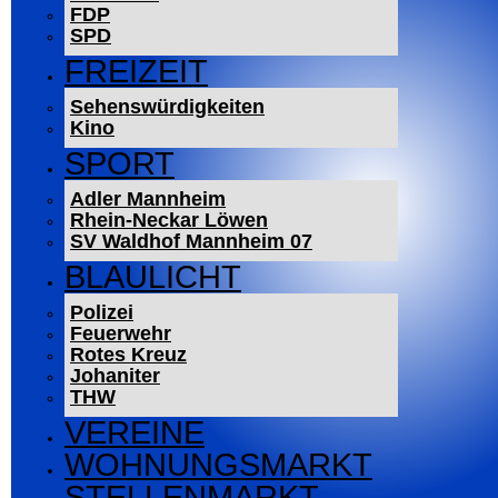
FDP
SPD
FREIZEIT
Sehenswürdigkeiten
Kino
SPORT
Adler Mannheim
Rhein-Neckar Löwen
SV Waldhof Mannheim 07
BLAULICHT
Polizei
Feuerwehr
Rotes Kreuz
Johaniter
THW
VEREINE
WOHNUNGSMARKT
STELLENMARKT