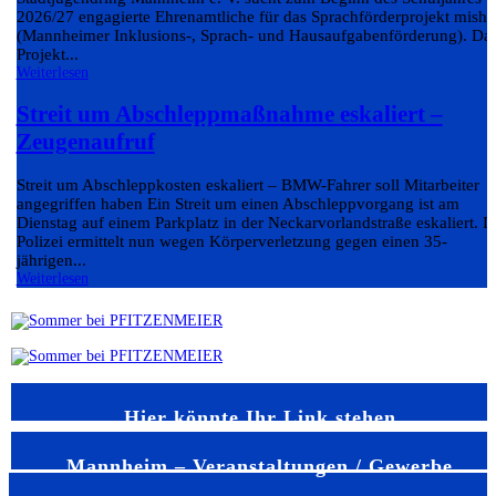
2026/27 engagierte Ehrenamtliche für das Sprachförderprojekt misha
(Mannheimer Inklusions-, Sprach- und Hausaufgabenförderung). Da
Projekt...
Weiterlesen
Streit um Abschleppmaßnahme eskaliert –
Zeugenaufruf
Streit um Abschleppkosten eskaliert – BMW-Fahrer soll Mitarbeiter
angegriffen haben Ein Streit um einen Abschleppvorgang ist am
Dienstag auf einem Parkplatz in der Neckarvorlandstraße eskaliert. D
Polizei ermittelt nun wegen Körperverletzung gegen einen 35-
jährigen...
Weiterlesen
Hier könnte Ihr Link stehen
Mannheim – Veranstaltungen / Gewerbe