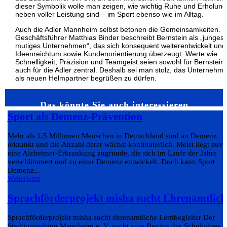
dieser Symbolik wolle man zeigen, wie wichtig Ruhe und Erholung
neben voller Leistung sind – im Sport ebenso wie im Alltag.
Auch die Adler Mannheim selbst betonen die Gemeinsamkeiten.
Geschäftsführer Matthias Binder beschreibt Bernstein als „junges,
mutiges Unternehmen“, das sich konsequent weiterentwickelt und
Ideenreichtum sowie Kundenorientierung überzeugt. Werte wie
Schnelligkeit, Präzision und Teamgeist seien sowohl für Bernstein 
auch für die Adler zentral. Deshalb sei man stolz, das Unternehm
als neuen Helmpartner begrüßen zu dürfen.
Das könnte Sie auch interessieren…
Sport als Demenz-Prävention
Mehr als 1,5 Millionen Menschen in Deutschland sind an Demenz
erkrankt und die Anzahl derer wächst kontinuierlich. Meist liegt zuvo
eine Alzheimer-Erkrankung zugrunde, die sich im Laufe der Jahre
verschlimmert und zu einer Demenz entwickelt. Doch kann Sport
Demenz...
Weiterlesen
Sprachförderprojekt misha sucht Ehrenamtlich
Sprachförderprojekt misha sucht ehrenamtliche Lernbegleiter Der
Stadtjugendring Mannheim e. V. sucht zum Beginn des Schuljahres