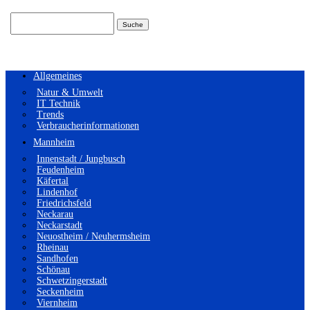
Suchen
nach:
Allgemeines
Natur & Umwelt
IT Technik
Trends
Verbraucherinformationen
Mannheim
Innenstadt / Jungbusch
Feudenheim
Käfertal
Lindenhof
Friedrichsfeld
Neckarau
Neckarstadt
Neuostheim / Neuhermsheim
Rheinau
Sandhofen
Schönau
Schwetzingerstadt
Seckenheim
Viernheim