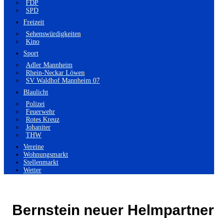
FDP
SPD
Freizeit
Sehenswürdigkeiten
Kino
Sport
Adler Mannheim
Rhein-Neckar Löwen
SV Waldhof Mannheim 07
Blaulicht
Polizei
Feuerwehr
Rotes Kreuz
Johaniter
THW
Vereine
Wohnungsmarkt
Stellenmarkt
Wetter
Bernstein neuer Helmpartner