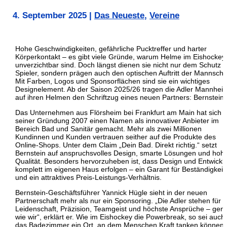
4. September 2025
|
Das Neueste
,
Vereine
Hohe Geschwindigkeiten, gefährliche Pucktreffer und harter
Körperkontakt – es gibt viele Gründe, warum Helme im Eishockey
unverzichtbar sind. Doch längst dienen sie nicht nur dem Schutz 
Spieler, sondern prägen auch den optischen Auftritt der Mannscha
Mit Farben, Logos und Sponsorflächen sind sie ein wichtiges
Designelement. Ab der Saison 2025/26 tragen die Adler Mannhei
auf ihren Helmen den Schriftzug eines neuen Partners: Bernstein.
Das Unternehmen aus Flörsheim bei Frankfurt am Main hat sich s
seiner Gründung 2007 einen Namen als innovativer Anbieter im
Bereich Bad und Sanitär gemacht. Mehr als zwei Millionen
Kundinnen und Kunden vertrauen seither auf die Produkte des
Online-Shops. Unter dem Claim „Dein Bad. Direkt richtig.“ setzt
Bernstein auf anspruchsvolles Design, smarte Lösungen und hoh
Qualität. Besonders hervorzuheben ist, dass Design und Entwickl
komplett im eigenen Haus erfolgen – ein Garant für Beständigkeit
und ein attraktives Preis-Leistungs-Verhältnis.
Bernstein-Geschäftsführer Yannick Hügle sieht in der neuen
Partnerschaft mehr als nur ein Sponsoring. „Die Adler stehen für
Leidenschaft, Präzision, Teamgeist und höchste Ansprüche – gen
wie wir“, erklärt er. Wie im Eishockey die Powerbreak, so sei auch
das Badezimmer ein Ort, an dem Menschen Kraft tanken können.