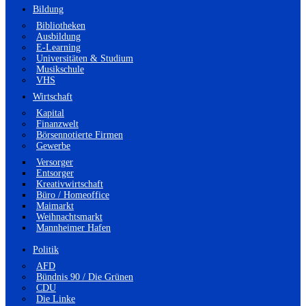
Bildung
Bibliotheken
Ausbildung
E-Learning
Universitäten & Studium
Musikschule
VHS
Wirtschaft
Kapital
Finanzwelt
Börsennotierte Firmen
Gewerbe
Versorger
Entsorger
Kreativwirtschaft
Büro / Homeoffice
Maimarkt
Weihnachtsmarkt
Mannheimer Hafen
Politik
AFD
Bündnis 90 / Die Grünen
CDU
Die Linke