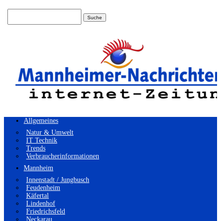
Suchen
nach:
Allgemeines
Natur & Umwelt
IT Technik
Trends
Verbraucherinformationen
Mannheim
Innenstadt / Jungbusch
Feudenheim
Käfertal
Lindenhof
Friedrichsfeld
Neckarau