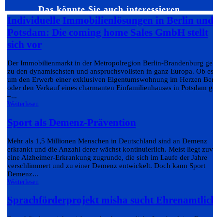
Das könnte Sie auch interessieren…
Individuelle Immobilienlösungen in Berlin und
Potsdam: Die coming home Sales GmbH stellt
sich vor
Der Immobilienmarkt in der Metropolregion Berlin-Brandenburg geh
zu den dynamischsten und anspruchsvollsten in ganz Europa. Ob es
um den Erwerb einer exklusiven Eigentumswohnung im Herzen Berl
oder den Verkauf eines charmanten Einfamilienhauses in Potsdam ge
–...
Weiterlesen
Sport als Demenz-Prävention
Mehr als 1,5 Millionen Menschen in Deutschland sind an Demenz
erkrankt und die Anzahl derer wächst kontinuierlich. Meist liegt zuvo
eine Alzheimer-Erkrankung zugrunde, die sich im Laufe der Jahre
verschlimmert und zu einer Demenz entwickelt. Doch kann Sport
Demenz...
Weiterlesen
Sprachförderprojekt misha sucht Ehrenamtlich