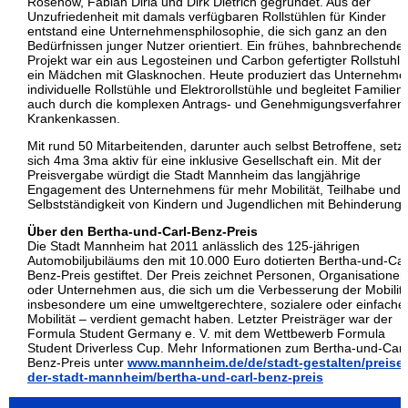
Rosenow, Fabian Dirla und Dirk Dietrich gegründet. Aus der
Unzufriedenheit mit damals verfügbaren Rollstühlen für Kinder
entstand eine Unternehmensphilosophie, die sich ganz an den
Bedürfnissen junger Nutzer orientiert. Ein frühes, bahnbrechende
Projekt war ein aus Legosteinen und Carbon gefertigter Rollstuhl f
ein Mädchen mit Glasknochen. Heute produziert das Unternehme
individuelle Rollstühle und Elektrorollstühle und begleitet Familien
auch durch die komplexen Antrags- und Genehmigungsverfahren
Krankenkassen.
Mit rund 50 Mitarbeitenden, darunter auch selbst Betroffene, setzt
sich 4ma 3ma aktiv für eine inklusive Gesellschaft ein. Mit der
Preisvergabe würdigt die Stadt Mannheim das langjährige
Engagement des Unternehmens für mehr Mobilität, Teilhabe und
Selbstständigkeit von Kindern und Jugendlichen mit Behinderung.
Über den Bertha-und-Carl-Benz-Preis
Die Stadt Mannheim hat 2011 anlässlich des 125-jährigen
Automobiljubiläums den mit 10.000 Euro dotierten Bertha-und-Car
Benz-Preis gestiftet. Der Preis zeichnet Personen, Organisationen
oder Unternehmen aus, die sich um die Verbesserung der Mobilitä
insbesondere um eine umweltgerechtere, sozialere oder einfache
Mobilität – verdient gemacht haben. Letzter Preisträger war der
Formula Student Germany e. V. mit dem Wettbewerb Formula
Student Driverless Cup. Mehr Informationen zum Bertha-und-Carl
Benz-Preis unter
www.mannheim.de/de/stadt-gestalten/preise-
der-stadt-mannheim/bertha-und-carl-benz-preis