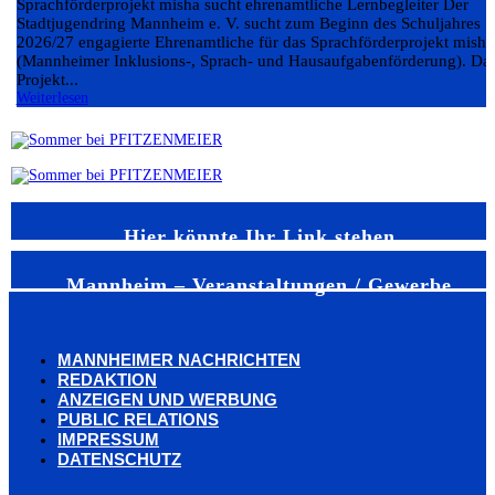
Sprachförderprojekt misha sucht ehrenamtliche Lernbegleiter Der
Stadtjugendring Mannheim e. V. sucht zum Beginn des Schuljahres
2026/27 engagierte Ehrenamtliche für das Sprachförderprojekt misha
(Mannheimer Inklusions-, Sprach- und Hausaufgabenförderung). Da
Projekt...
Weiterlesen
Hier könnte Ihr Link stehen
Mannheim – Veranstaltungen / Gewerbe
MANNHEIMER NACHRICHTEN
REDAKTION
ANZEIGEN UND WERBUNG
PUBLIC RELATIONS
IMPRESSUM
DATENSCHUTZ