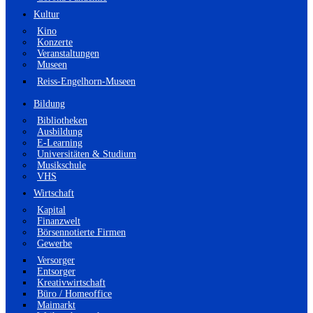
Kultur
Kino
Konzerte
Veranstaltungen
Museen
Reiss-Engelhorn-Museen
Bildung
Bibliotheken
Ausbildung
E-Learning
Universitäten & Studium
Musikschule
VHS
Wirtschaft
Kapital
Finanzwelt
Börsennotierte Firmen
Gewerbe
Versorger
Entsorger
Kreativwirtschaft
Büro / Homeoffice
Maimarkt