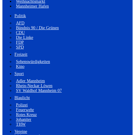
Weihnachtsmarkt
Mannheimer Hafen
Politik
AFD
Bündnis 90 / Die Grünen
CDU
Die Linke
FDP
SPD
Freizeit
Sehenswürdigkeiten
Kino
Sport
Adler Mannheim
Rhein-Neckar Löwen
SV Waldhof Mannheim 07
Blaulicht
Polizei
Feuerwehr
Rotes Kreuz
Johaniter
THW
Vereine