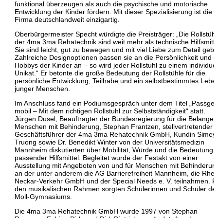
funktional überzeugen als auch die psychische und motorische
Entwicklung der Kinder fördern. Mit dieser Spezialisierung ist die
Firma deutschlandweit einzigartig.
Oberbürgermeister Specht würdigte die Preisträger: „Die Rollstühl
der 4ma 3ma Rehatechnik sind weit mehr als technische Hilfsmitte
Sie sind leicht, gut zu bewegen und mit viel Liebe zum Detail geba
Zahlreiche Designoptionen passen sie an die Persönlichkeit und d
Hobbys der Kinder an – so wird jeder Rollstuhl zu einem individuel
Unikat.“ Er betonte die große Bedeutung der Rollstühle für die
persönliche Entwicklung, Teilhabe und ein selbstbestimmtes Lebe
junger Menschen.
Im Anschluss fand ein Podiumsgespräch unter dem Titel „Passge
mobil – Mit dem richtigen Rollstuhl zur Selbstständigkeit“ statt.
Jürgen Dusel, Beauftragter der Bundesregierung für die Belange 
Menschen mit Behinderung, Stephan Frantzen, stellvertretender
Geschäftsführer der 4ma 3ma Rehatechnik GmbH, Kundin Simey
Truong sowie Dr. Benedikt Winter von der Universitätsmedizin
Mannheim diskutierten über Mobilität, Würde und die Bedeutung
passender Hilfsmittel. Begleitet wurde der Festakt von einer
Ausstellung mit Angeboten von und für Menschen mit Behinderun
an der unter anderem die AG Barrierefreiheit Mannheim, die Rhei
Neckar-Verkehr GmbH und der Special Needs e. V. teilnahmen. F
den musikalischen Rahmen sorgten Schülerinnen und Schüler de
Moll-Gymnasiums.
Die 4ma 3ma Rehatechnik GmbH wurde 1997 von Stephan