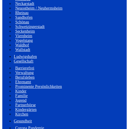
Neckarstadt
Neuostheim / Neuhermsheim
Rheinau
Sandhofen
Schönau
Schwetzingerstadt
Seckenheim
Viernheim
Vogelstang
Waldhof
Wallstadt
Ludwigshafen
Gesellschaft
Barrierefrei
Verwaltung
Berufsleben
Ehrenamt
Prominente Persönlichkeiten
Kinder
Familie
Jugend
Partnerbörse
Kindergärten
Kirchen
Gesundheit
Corona Pandemie