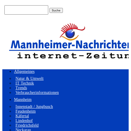
Suchen
nach:
Allgemeines
Natur & Umwelt
IT Technik
Trends
Verbraucherinformationen
Mannheim
Innenstadt / Jungbusch
Feudenheim
Käfertal
Lindenhof
Friedrichsfeld
Neckarau