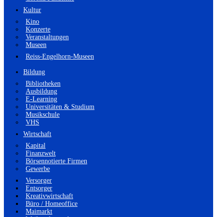
Kultur
Kino
Konzerte
Veranstaltungen
Museen
Reiss-Engelhorn-Museen
Bildung
Bibliotheken
Ausbildung
E-Learning
Universitäten & Studium
Musikschule
VHS
Wirtschaft
Kapital
Finanzwelt
Börsennotierte Firmen
Gewerbe
Versorger
Entsorger
Kreativwirtschaft
Büro / Homeoffice
Maimarkt