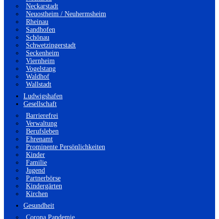
Neckarstadt
Neuostheim / Neuhermsheim
Rheinau
Sandhofen
Schönau
Schwetzingerstadt
Seckenheim
Viernheim
Vogelstang
Waldhof
Wallstadt
Ludwigshafen
Gesellschaft
Barrierefrei
Verwaltung
Berufsleben
Ehrenamt
Prominente Persönlichkeiten
Kinder
Familie
Jugend
Partnerbörse
Kindergärten
Kirchen
Gesundheit
Corona Pandemie