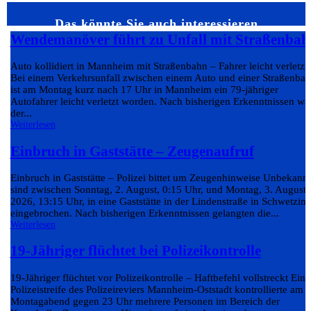
Das könnte Sie auch interessieren…
Wendemanöver führt zu Unfall mit Straßenbah
Auto kollidiert in Mannheim mit Straßenbahn – Fahrer leicht verletzt
Bei einem Verkehrsunfall zwischen einem Auto und einer Straßenba
ist am Montag kurz nach 17 Uhr in Mannheim ein 79-jähriger
Autofahrer leicht verletzt worden. Nach bisherigen Erkenntnissen wa
der...
Weiterlesen
Einbruch in Gaststätte – Zeugenaufruf
Einbruch in Gaststätte – Polizei bittet um Zeugenhinweise Unbekann
sind zwischen Sonntag, 2. August, 0:15 Uhr, und Montag, 3. August
2026, 13:15 Uhr, in eine Gaststätte in der Lindenstraße in Schwetzin
eingebrochen. Nach bisherigen Erkenntnissen gelangten die...
Weiterlesen
19-Jähriger flüchtet bei Polizeikontrolle
19-Jähriger flüchtet vor Polizeikontrolle – Haftbefehl vollstreckt Eine
Polizeistreife des Polizeireviers Mannheim-Oststadt kontrollierte am
Montagabend gegen 23 Uhr mehrere Personen im Bereich der