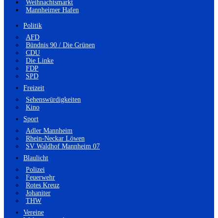
Weihnachtsmarkt
Mannheimer Hafen
Politik
AFD
Bündnis 90 / Die Grünen
CDU
Die Linke
FDP
SPD
Freizeit
Sehenswürdigkeiten
Kino
Sport
Adler Mannheim
Rhein-Neckar Löwen
SV Waldhof Mannheim 07
Blaulicht
Polizei
Feuerwehr
Rotes Kreuz
Johaniter
THW
Vereine