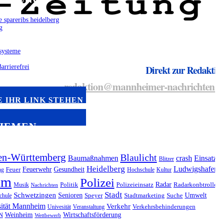
Direkt zur Redakti
redaktion@mannheimer-nachrichten.
 IHR LINK STEHEN
HEMEN
en-Württemberg
Blaulicht
Baumaßnahmen
crash
Einsatz
Blitzer
Heidelberg
Ludwigshafen
Feuerwehr
Gesundheit
ng
Feuer
Hochschule
Kultur
im
Polizei
Radar
Musik
Politik
Polizeieinsatz
Radarkonbtrolle
Nachrichten
Stadt
Schwetzingen
Senioren
Umwelt
chule
Speyer
Stadtmarketing
Suche
sität Mannheim
Verkehr
Univesität
Veranstaltung
Verkehrsbehinderungen
Weinheim
Wirtschaftsförderung
N
Wettbewerb