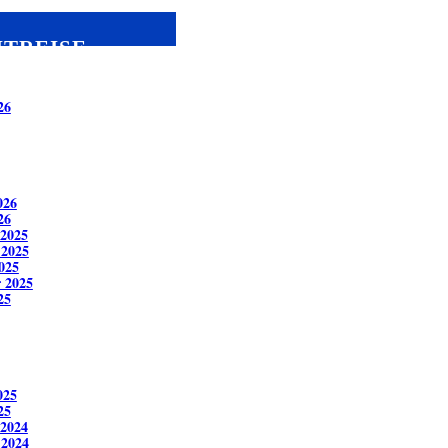
ITREISE
26
026
26
2025
 2025
025
 2025
25
025
25
2024
 2024