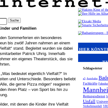
inder und Familien
n den Sommerferien ein besonderes
neun bis zwölf Jahren nahmen an einem
ielfalt“ stand. Begleitet wurden sie dabei
HIER KÖNNTE
itarbeiter Patrick Uhrig. Innerhalb
nehmer ein eigenes Theaterstück, das sie
T
hrten.
Schlagwörter
„Was bedeutet eigentlich Vielfalt?“ In
Bad
iten und Unterschiede. Besonders beliebt
a5
Autobahn
Fachkräfte
Alle, die gerne Pizza mögen“ reagieren
Fahndu
Mannhe
n ihren Platz – von Sport bis hin zu
rung.
Rettungsdienst
S
Unfall
Univer
der, mit denen die Kinder ihre Vielfalt
Verkehrsunfall
VR