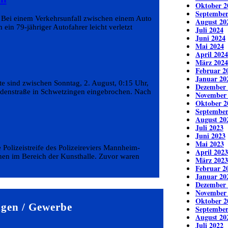
Oktober 2
September
zt Bei einem Verkehrsunfall zwischen einem Auto
August 20
in 79-jähriger Autofahrer leicht verletzt
Juli 2024
Juni 2024
Mai 2024
April 2024
März 2024
Februar 2
Januar 20
te sind zwischen Sonntag, 2. August, 0:15 Uhr,
Dezember 
indenstraße in Schwetzingen eingebrochen. Nach
November
Oktober 2
September
August 20
Juli 2023
Juni 2023
Mai 2023
e Polizeistreife des Polizeireviers Mannheim-
April 2023
nen im Bereich der Kunsthalle. Zuvor waren
März 2023
Februar 2
Januar 20
Dezember 
November
Oktober 2
gen / Gewerbe
September
August 20
Juli 2022