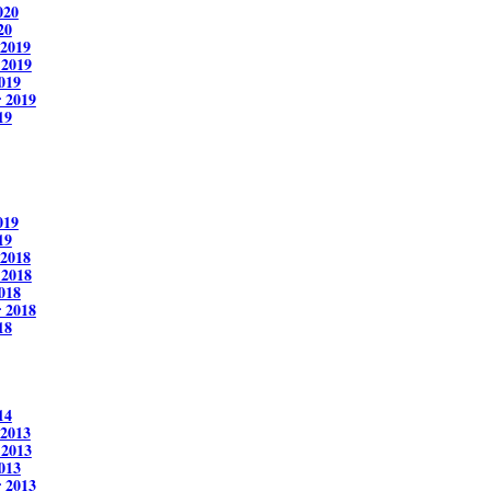
020
20
2019
 2019
019
 2019
19
019
19
2018
 2018
018
 2018
18
14
2013
 2013
013
 2013