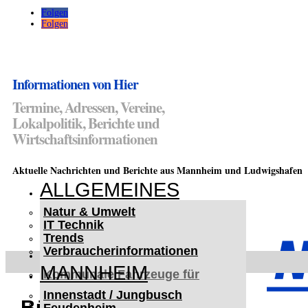
Folgen
Folgen
Informationen von Hier
Termine, Adressen, Vereine,
Lokalpolitik, Berichte und
Wirtschaftsinformationen
Aktuelle Nachrichten und Berichte aus Mannheim und Ludwigshafen
ALLGEMEINES
Natur & Umwelt
IT Technik
Trends
Verbraucherinformationen
< UKRAINE >
MANNHEIM
Kommunale Fahrzeuge für
Czernowitz
Innenstadt / Jungbusch
Nutzfahrzeuge für Czernowitz
Bühne frei für Vielfalt