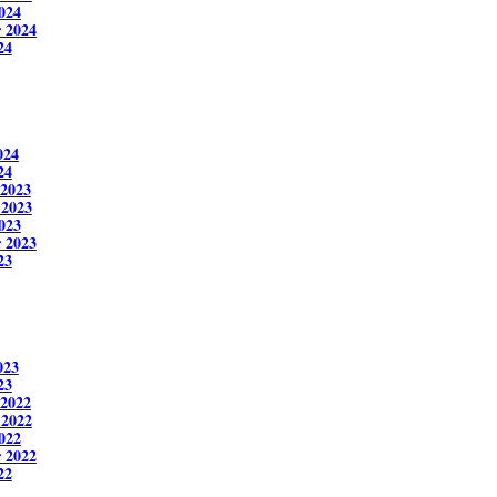
024
 2024
24
024
24
2023
 2023
023
 2023
23
023
23
2022
 2022
022
 2022
22