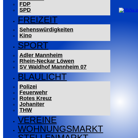
FDP
SPD
FREIZEIT
Sehenswürdigkeiten
Kino
SPORT
Adler Mannheim
Rhein-Neckar Löwen
SV Waldhof Mannheim 07
BLAULICHT
Polizei
Feuerwehr
Rotes Kreuz
Johaniter
THW
VEREINE
WOHNUNGSMARKT
STELLENMARKT