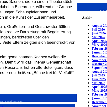
 daraus Szenen, die zu einem Theaterstück
abei in Eigenregie, während die Gruppe
ZE
die jungen Schauspielerinnen und
Archiv
uch in die Kunst der Zusammenarbeit.
August 20
rn, Großeltern und Geschwister füllten
Juli 2026
e kreative Darbietung mit Begeisterung.
Juni 2026
Mai 2026
ungen, berichteten über den
April 2026
. Viele Eltern zeigten sich beeindruckt von
März 2026
Februar 2
Januar 20
Dezember 
 Beim gemeinsamen Kochen wollen die
November
n. Damit wird das Thema Gemeinschaft
Oktober 2
September
en Resonanz hoffen alle Beteiligten, dass
August 20
 erneut heißen: „Bühne frei für Vielfalt!“
Juli 2025
Juni 2025
Mai 2025
April 2025
März 2025
Februar 2
Januar 20
teressieren…
Dezember 
November
hn