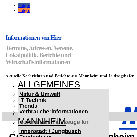
Folgen
Folgen
Informationen von Hier
Termine, Adressen, Vereine,
Lokalpolitik, Berichte und
Wirtschaftsinformationen
Aktuelle Nachrichten und Berichte aus Mannheim und Ludwigshafen
ALLGEMEINES
Natur & Umwelt
IT Technik
Trends
Verbraucherinformationen
< UKRAINE >
MANNHEIM
Kommunale Fahrzeuge für
Czernowitz
Innenstadt / Jungbusch
Nutzfahrzeuge für Czernowitz
Conrad Profistore Mannheim 