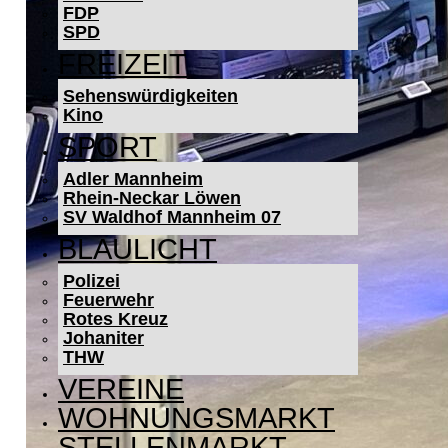
FDP
SPD
FREIZEIT
Sehenswürdigkeiten
Kino
SPORT
Adler Mannheim
Rhein-Neckar Löwen
SV Waldhof Mannheim 07
BLAULICHT
Polizei
Feuerwehr
Rotes Kreuz
Johaniter
THW
VEREINE
WOHNUNGSMARKT
STELLENMARKT