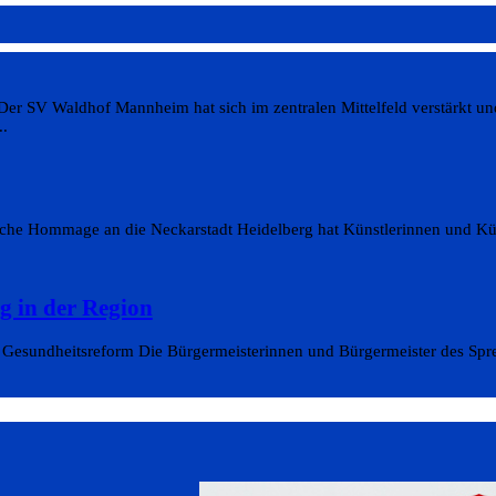
Der SV Waldhof Mannheim hat sich im zentralen Mittelfeld verstärkt un
..
che Hommage an die Neckarstadt Heidelberg hat Künstlerinnen und Künstl
g in der Region
Gesundheitsreform Die Bürgermeisterinnen und Bürgermeister des Spr