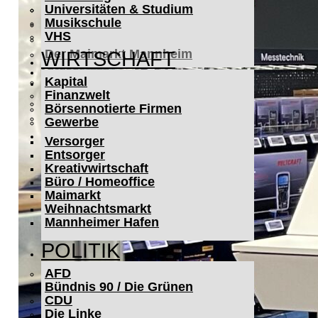
Universitäten & Studium
Der Mannheimer Wasserturm
Musikschule
Das Technoseum Mannheim
VHS
Die Alte Feuerwache
Der Maimarkt Mannheim
WIRTSCHAFT
LESERBRIEFE
Kapital
ARCHIV
Finanzwelt
Das Neueste
Börsennotierte Firmen
Leitartikel
Gewerbe
WERBUNG
Versorger
Entsorger
Kreativwirtschaft
Büro / Homeoffice
Maimarkt
Weihnachtsmarkt
Mannheimer Hafen
POLITIK
AFD
Bündnis 90 / Die Grünen
CDU
Die Linke