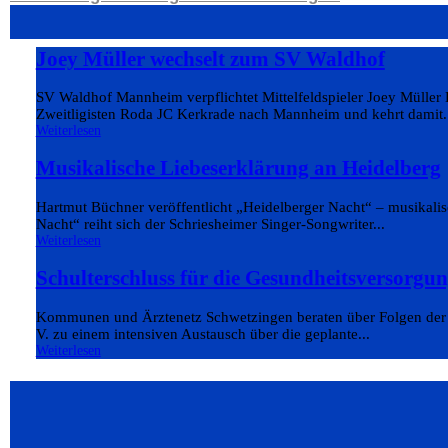
Joey Müller wechselt zum SV Waldhof
SV Waldhof Mannheim verpflichtet Mittelfeldspieler Joey Müller 
Zweitligisten Roda JC Kerkrade nach Mannheim und kehrt damit.
Weiterlesen
Musikalische Liebeserklärung an Heidelberg
Hartmut Büchner veröffentlicht „Heidelberger Nacht“ – musikalis
Nacht“ reiht sich der Schriesheimer Singer-Songwriter...
Weiterlesen
Schulterschluss für die Gesundheitsversorgun
Kommunen und Ärztenetz Schwetzingen beraten über Folgen der 
V. zu einem intensiven Austausch über die geplante...
Weiterlesen