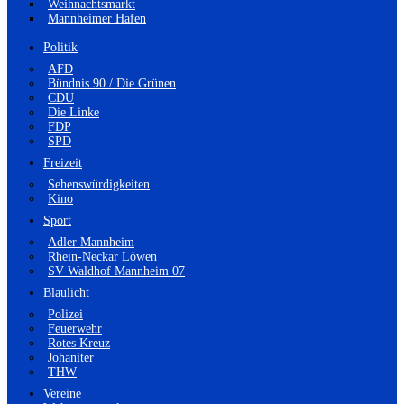
Weihnachtsmarkt
Mannheimer Hafen
Politik
AFD
Bündnis 90 / Die Grünen
CDU
Die Linke
FDP
SPD
Freizeit
Sehenswürdigkeiten
Kino
Sport
Adler Mannheim
Rhein-Neckar Löwen
SV Waldhof Mannheim 07
Blaulicht
Polizei
Feuerwehr
Rotes Kreuz
Johaniter
THW
Vereine