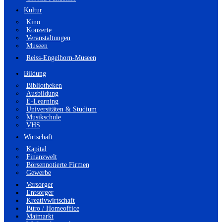
Kultur
Kino
Konzerte
Veranstaltungen
Museen
Reiss-Engelhorn-Museen
Bildung
Bibliotheken
Ausbildung
E-Learning
Universitäten & Studium
Musikschule
VHS
Wirtschaft
Kapital
Finanzwelt
Börsennotierte Firmen
Gewerbe
Versorger
Entsorger
Kreativwirtschaft
Büro / Homeoffice
Maimarkt