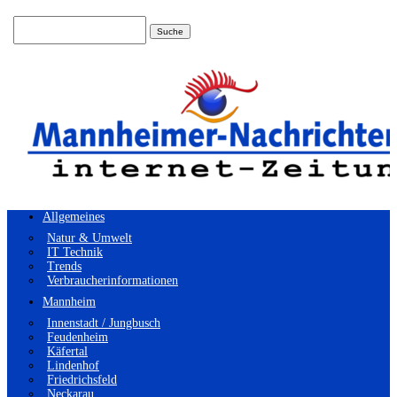
Suchen
nach:
Allgemeines
Natur & Umwelt
IT Technik
Trends
Verbraucherinformationen
Mannheim
Innenstadt / Jungbusch
Feudenheim
Käfertal
Lindenhof
Friedrichsfeld
Neckarau