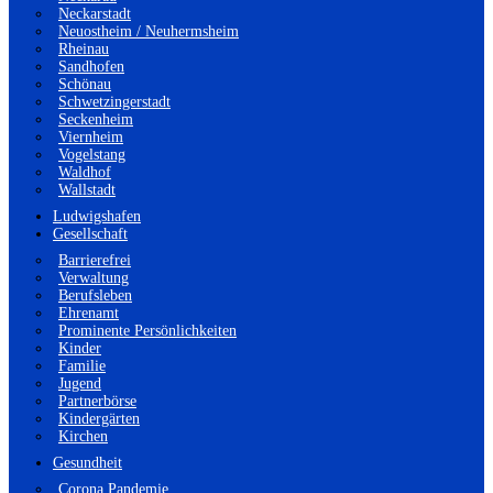
Neckarstadt
Neuostheim / Neuhermsheim
Rheinau
Sandhofen
Schönau
Schwetzingerstadt
Seckenheim
Viernheim
Vogelstang
Waldhof
Wallstadt
Ludwigshafen
Gesellschaft
Barrierefrei
Verwaltung
Berufsleben
Ehrenamt
Prominente Persönlichkeiten
Kinder
Familie
Jugend
Partnerbörse
Kindergärten
Kirchen
Gesundheit
Corona Pandemie