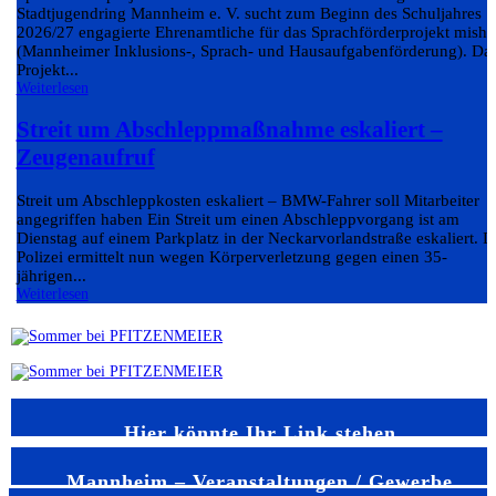
Stadtjugendring Mannheim e. V. sucht zum Beginn des Schuljahres
2026/27 engagierte Ehrenamtliche für das Sprachförderprojekt misha
(Mannheimer Inklusions-, Sprach- und Hausaufgabenförderung). Da
Projekt...
Weiterlesen
Streit um Abschleppmaßnahme eskaliert –
Zeugenaufruf
Streit um Abschleppkosten eskaliert – BMW-Fahrer soll Mitarbeiter
angegriffen haben Ein Streit um einen Abschleppvorgang ist am
Dienstag auf einem Parkplatz in der Neckarvorlandstraße eskaliert. D
Polizei ermittelt nun wegen Körperverletzung gegen einen 35-
jährigen...
Weiterlesen
Hier könnte Ihr Link stehen
Mannheim – Veranstaltungen / Gewerbe