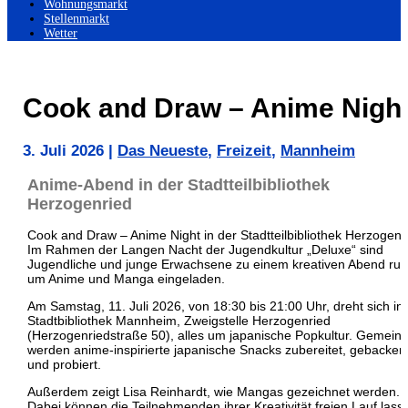
Wohnungsmarkt
Stellenmarkt
Wetter
Cook and Draw – Anime Nigh
3. Juli 2026
|
Das Neueste
,
Freizeit
,
Mannheim
Anime-Abend in der Stadtteilbibliothek
Herzogenried
Cook and Draw – Anime Night in der Stadtteilbibliothek Herzogenr
Im Rahmen der Langen Nacht der Jugendkultur „Deluxe“ sind
Jugendliche und junge Erwachsene zu einem kreativen Abend ru
um Anime und Manga eingeladen.
Am Samstag, 11. Juli 2026, von 18:30 bis 21:00 Uhr, dreht sich in
Stadtbibliothek Mannheim, Zweigstelle Herzogenried
(Herzogenriedstraße 50), alles um japanische Popkultur. Gemein
werden anime-inspirierte japanische Snacks zubereitet, gebacken
und probiert.
Außerdem zeigt Lisa Reinhardt, wie Mangas gezeichnet werden.
Dabei können die Teilnehmenden ihrer Kreativität freien Lauf lass