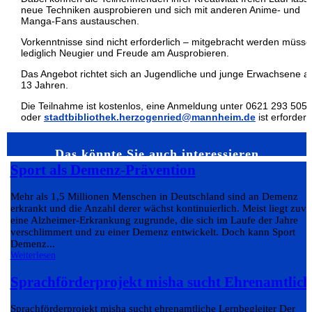
neue Techniken ausprobieren und sich mit anderen Anime- und
Manga-Fans austauschen.
Vorkenntnisse sind nicht erforderlich – mitgebracht werden müss
lediglich Neugier und Freude am Ausprobieren.
Das Angebot richtet sich an Jugendliche und junge Erwachsene a
13 Jahren.
Die Teilnahme ist kostenlos, eine Anmeldung unter 0621 293 505
oder
stadtbibliothek.herzogenried@mannheim.de
ist erforderli
Das könnte Sie auch interessieren…
Sport als Demenz-Prävention
Mehr als 1,5 Millionen Menschen in Deutschland sind an Demenz
erkrankt und die Anzahl derer wächst kontinuierlich. Meist liegt zuvo
eine Alzheimer-Erkrankung zugrunde, die sich im Laufe der Jahre
verschlimmert und zu einer Demenz entwickelt. Doch kann Sport
Demenz...
Weiterlesen
Sprachförderprojekt misha sucht Ehrenamtlich
Sprachförderprojekt misha sucht ehrenamtliche Lernbegleiter Der