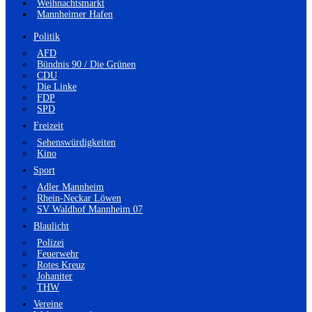
Weihnachtsmarkt
Mannheimer Hafen
Politik
AFD
Bündnis 90 / Die Grünen
CDU
Die Linke
FDP
SPD
Freizeit
Sehenswürdigkeiten
Kino
Sport
Adler Mannheim
Rhein-Neckar Löwen
SV Waldhof Mannheim 07
Blaulicht
Polizei
Feuerwehr
Rotes Kreuz
Johaniter
THW
Vereine