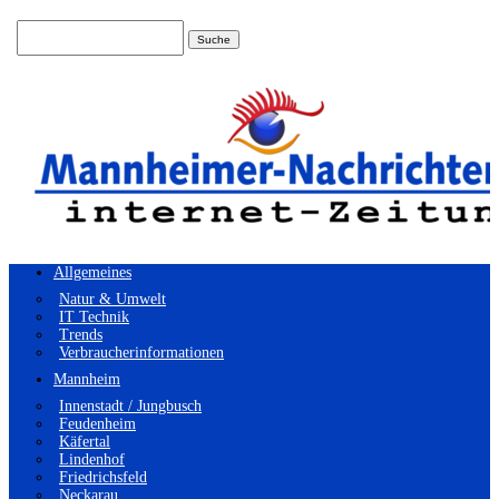
Suchen
nach:
Allgemeines
Natur & Umwelt
IT Technik
Trends
Verbraucherinformationen
Mannheim
Innenstadt / Jungbusch
Feudenheim
Käfertal
Lindenhof
Friedrichsfeld
Neckarau