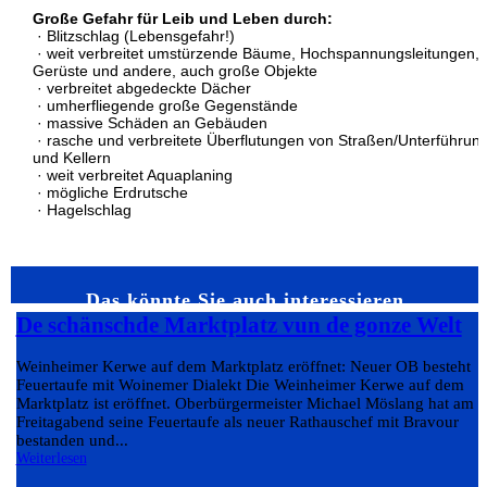
Große Gefahr für Leib und Leben durch:
· Blitzschlag (Lebensgefahr!)
· weit verbreitet umstürzende Bäume, Hochspannungsleitungen,
Gerüste und andere, auch große Objekte
· verbreitet abgedeckte Dächer
· umherfliegende große Gegenstände
· massive Schäden an Gebäuden
· rasche und verbreitete Überflutungen von Straßen/Unterführun
und Kellern
· weit verbreitet Aquaplaning
· mögliche Erdrutsche
· Hagelschlag
Das könnte Sie auch interessieren…
De schänschde Marktplatz vun de gonze Welt
Weinheimer Kerwe auf dem Marktplatz eröffnet: Neuer OB besteht
Feuertaufe mit Woinemer Dialekt Die Weinheimer Kerwe auf dem
Marktplatz ist eröffnet. Oberbürgermeister Michael Möslang hat am
Freitagabend seine Feuertaufe als neuer Rathauschef mit Bravour
bestanden und...
Weiterlesen