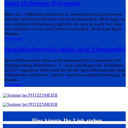
Sport als Demenz-Prävention
Mehr als 1,5 Millionen Menschen in Deutschland sind an Demenz
erkrankt und die Anzahl derer wächst kontinuierlich. Meist liegt zuvo
eine Alzheimer-Erkrankung zugrunde, die sich im Laufe der Jahre
verschlimmert und zu einer Demenz entwickelt. Doch kann Sport
Demenz...
Weiterlesen
Sprachförderprojekt misha sucht Ehrenamtlich
Sprachförderprojekt misha sucht ehrenamtliche Lernbegleiter Der
Stadtjugendring Mannheim e. V. sucht zum Beginn des Schuljahres
2026/27 engagierte Ehrenamtliche für das Sprachförderprojekt misha
(Mannheimer Inklusions-, Sprach- und Hausaufgabenförderung). Da
Projekt...
Weiterlesen
Hier könnte Ihr Link stehen