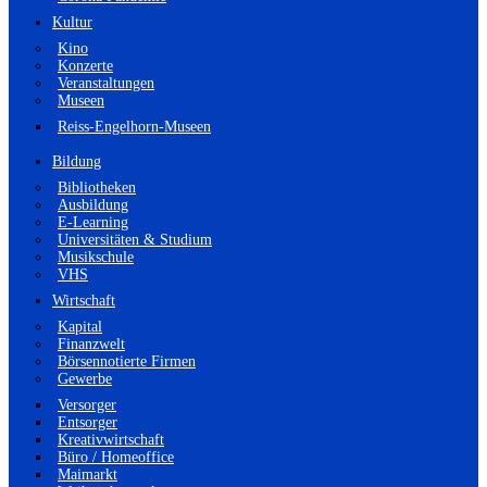
Kultur
Kino
Konzerte
Veranstaltungen
Museen
Reiss-Engelhorn-Museen
Bildung
Bibliotheken
Ausbildung
E-Learning
Universitäten & Studium
Musikschule
VHS
Wirtschaft
Kapital
Finanzwelt
Börsennotierte Firmen
Gewerbe
Versorger
Entsorger
Kreativwirtschaft
Büro / Homeoffice
Maimarkt