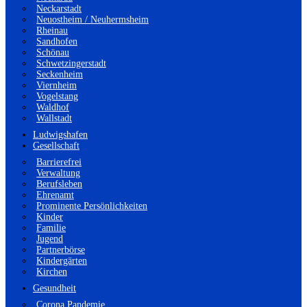
Neckarstadt
Neuostheim / Neuhermsheim
Rheinau
Sandhofen
Schönau
Schwetzingerstadt
Seckenheim
Viernheim
Vogelstang
Waldhof
Wallstadt
Ludwigshafen
Gesellschaft
Barrierefrei
Verwaltung
Berufsleben
Ehrenamt
Prominente Persönlichkeiten
Kinder
Familie
Jugend
Partnerbörse
Kindergärten
Kirchen
Gesundheit
Corona Pandemie