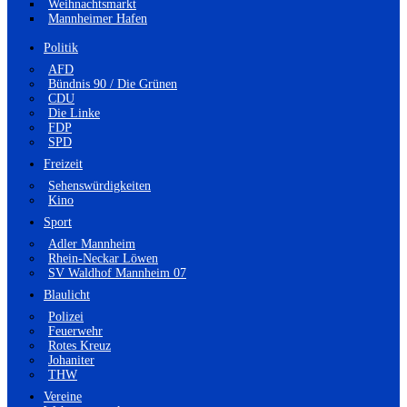
Weihnachtsmarkt
Mannheimer Hafen
Politik
AFD
Bündnis 90 / Die Grünen
CDU
Die Linke
FDP
SPD
Freizeit
Sehenswürdigkeiten
Kino
Sport
Adler Mannheim
Rhein-Neckar Löwen
SV Waldhof Mannheim 07
Blaulicht
Polizei
Feuerwehr
Rotes Kreuz
Johaniter
THW
Vereine