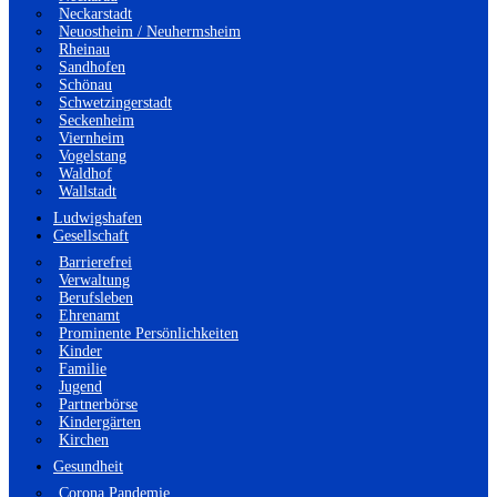
Neckarstadt
Neuostheim / Neuhermsheim
Rheinau
Sandhofen
Schönau
Schwetzingerstadt
Seckenheim
Viernheim
Vogelstang
Waldhof
Wallstadt
Ludwigshafen
Gesellschaft
Barrierefrei
Verwaltung
Berufsleben
Ehrenamt
Prominente Persönlichkeiten
Kinder
Familie
Jugend
Partnerbörse
Kindergärten
Kirchen
Gesundheit
Corona Pandemie