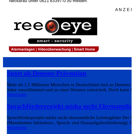
Neckarau unter 0621 83397‑0 zu melden.
A N Z E I
Sport als Demenz-Prävention
Mehr als 1,5 Millionen Menschen in Deutschland sind an Demenz erk
Jahre verschlimmert und zu einer Demenz entwickelt. Doch kann S
Weiterlesen
Sprachförderprojekt misha sucht Ehrenamtlic
Sprachförderprojekt misha sucht ehrenamtliche Lernbegleiter Der 
(Mannheimer Inklusions-, Sprach- und Hausaufgabenförderung). Das
Weiterlesen