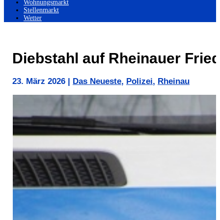
Wohnungsmarkt
Stellenmarkt
Wetter
Diebstahl auf Rheinauer Frie
23. März 2026
|
Das Neueste
,
Polizei
,
Rheinau