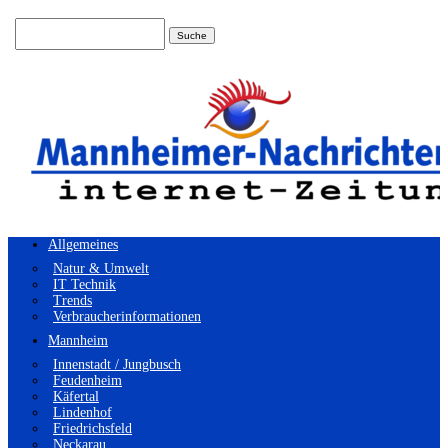
Suchen
nach:
Allgemeines
Natur & Umwelt
IT Technik
Trends
Verbraucherinformationen
Mannheim
Innenstadt / Jungbusch
Feudenheim
Käfertal
Lindenhof
Friedrichsfeld
Neckarau