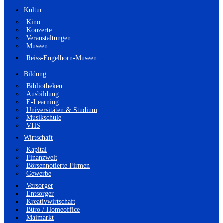
Kultur
Kino
Konzerte
Veranstaltungen
Museen
Reiss-Engelhorn-Museen
Bildung
Bibliotheken
Ausbildung
E-Learning
Universitäten & Studium
Musikschule
VHS
Wirtschaft
Kapital
Finanzwelt
Börsennotierte Firmen
Gewerbe
Versorger
Entsorger
Kreativwirtschaft
Büro / Homeoffice
Maimarkt